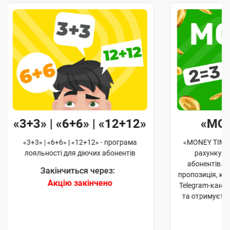
«3+3» | «6+6» | «12+12»
«MO
«3+3» | «6+6» | «12+12» - програма
«MONEY TIME»
лояльності для діючих абонентів
рахунку д
абонентів. 
Закінчиться через:
пропозиція, к
Акцію закінчено
Telegram-кана
та отримуєте