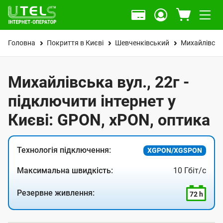
Головна
Покриття в Києві
Шевченківський
Михайлівськ
Михайлівська вул., 22г -
підключити інтернет у
Києві: GPON, xPON, оптика
Технологія підключення:
XGPON/XGSPON
Максимальна швидкість:
10 Гбіт/с
Резервне живлення:
72 h