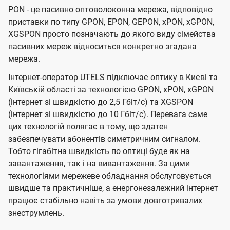
PON - це пасивно оптоволоконна мережа, відповідно
приставки по типу GPON, EPON, GEPON, xPON, xGPON,
XGSPON просто позначають до якого виду сімейства
пасивних мереж відноситься конкретно згадана
мережа.
Інтернет-оператор UTELS підключає оптику в Києві та
Київській області за технологією GPON, xPON, xGPON
(інтернет зі швидкістю до 2,5 Гбіт/с) та XGSPON
(інтернет зі швидкістю до 10 Гбіт/с). Перевага саме
цих технологій полягає в тому, що здатен
забезпечувати абонентів симетричним сигналом.
Тобто гігабітна швидкість по оптиці буде як на
завантаження, так і на вивантаження. За цими
технологіями мережеве обладнання обслуговується
швидше та практичніше, а енергонезалежний інтернет
працює стабільно навіть за умови довготривалих
знеструмлень.