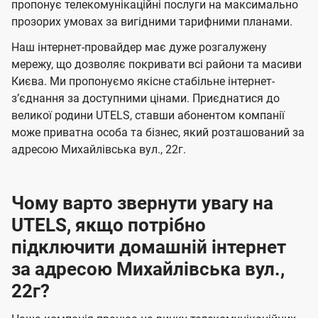
а
а
пропонує телекомунікаційні послуги на максимально
ї
прозорих умовах за вигідними тарифними планами.
ч
ч
U
е
е
Наш інтернет-провайдер має дуже розгалужену
t
н
н
мережу, що дозволяє покривати всі райони та масиви
e
Києва. Ми пропонуємо якісне стабільне інтернет-
н
н
l
зʼєднання за доступними цінами. Приєднатися до
я
я
великої родини UTELS, ставши абонентом компанії
s
може приватна особа та бізнес, який розташований за
адресою Михайлівська вул., 22г.
Чому варто звернути увагу на
UTELS, якщо потрібно
підключити домашній інтернет
за адресою Михайлівська вул.,
22г?