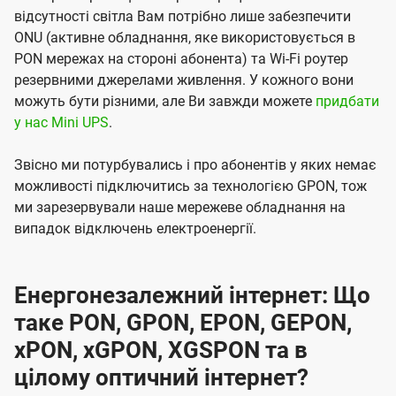
відсутності світла Вам потрібно лише забезпечити
ONU (активне обладнання, яке використовується в
PON мережах на стороні абонента) та Wi-Fi роутер
резервними джерелами живлення. У кожного вони
можуть бути різними, але Ви завжди можете
придбати
у нас Mini UPS
.
Звісно ми потурбувались і про абонентів у яких немає
можливості підключитись за технологією GPON, тож
ми зарезервували наше мережеве обладнання на
випадок відключень електроенергії.
Енергонезалежний інтернет: Що
таке PON, GPON, EPON, GEPON,
xPON, xGPON, XGSPON та в
цілому оптичний інтернет?