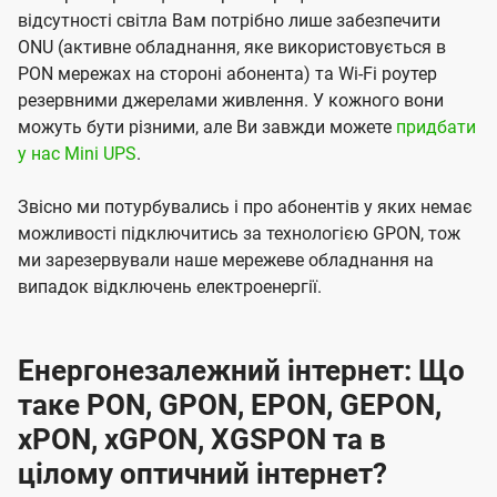
відсутності світла Вам потрібно лише забезпечити
ONU (активне обладнання, яке використовується в
PON мережах на стороні абонента) та Wi-Fi роутер
резервними джерелами живлення. У кожного вони
можуть бути різними, але Ви завжди можете
придбати
у нас Mini UPS
.
Звісно ми потурбувались і про абонентів у яких немає
можливості підключитись за технологією GPON, тож
ми зарезервували наше мережеве обладнання на
випадок відключень електроенергії.
Енергонезалежний інтернет: Що
таке PON, GPON, EPON, GEPON,
xPON, xGPON, XGSPON та в
цілому оптичний інтернет?