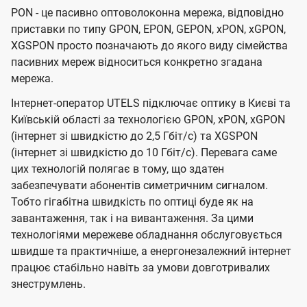
PON - це пасивно оптоволоконна мережа, відповідно
приставки по типу GPON, EPON, GEPON, xPON, xGPON,
XGSPON просто позначають до якого виду сімейства
пасивних мереж відноситься конкретно згадана
мережа.
Інтернет-оператор UTELS підключає оптику в Києві та
Київській області за технологією GPON, xPON, xGPON
(інтернет зі швидкістю до 2,5 Гбіт/с) та XGSPON
(інтернет зі швидкістю до 10 Гбіт/с). Перевага саме
цих технологій полягає в тому, що здатен
забезпечувати абонентів симетричним сигналом.
Тобто гігабітна швидкість по оптиці буде як на
завантаження, так і на вивантаження. За цими
технологіями мережеве обладнання обслуговується
швидше та практичніше, а енергонезалежний інтернет
працює стабільно навіть за умови довготривалих
знеструмлень.