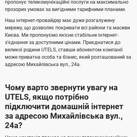
а
а
пропонує телекомунікаційні послуги на максимально
ї
прозорих умовах за вигідними тарифними планами.
ч
ч
U
е
е
Наш інтернет-провайдер має дуже розгалужену
t
н
н
мережу, що дозволяє покривати всі райони та масиви
e
Києва. Ми пропонуємо якісне стабільне інтернет-
н
н
l
зʼєднання за доступними цінами. Приєднатися до
я
я
великої родини UTELS, ставши абонентом компанії
s
може приватна особа та бізнес, який розташований за
адресою Михайлівська вул., 24а.
Чому варто звернути увагу на
UTELS, якщо потрібно
підключити домашній інтернет
за адресою Михайлівська вул.,
24а?