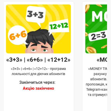
«3+3» | «6+6» | «12+12»
«MO
«3+3» | «6+6» | «12+12» - програма
«MONEY TIME»
лояльності для діючих абонентів
рахунку д
абонентів. 
Закінчиться через:
пропозиція, к
Акцію закінчено
Telegram-кана
та отримуєте