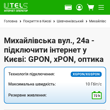
Головна
Покриття в Києві
Шевченківський
Михайлівськ
Михайлівська вул., 24а -
підключити інтернет у
Києві: GPON, xPON, оптика
Технологія підключення:
XGPON/XGSPON
Максимальна швидкість:
10 Гбіт/с
Резервне живлення:
72 h