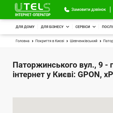
Замовити дзвінок
ДЛЯ ДОМУ
ДЛЯ БІЗНЕСУ
СЕРВІСИ
ПОСЛ
Головна
Покриття в Києві
Шевченківський
Патор
Паторжинського вул., 9 -
інтернет у Києві: GPON, x
К
а