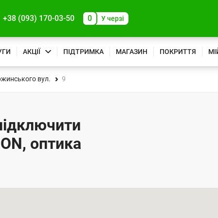
+38 (093) 170-03-50
0
У черзі
УГИ
АКЦІЇ
ПІДТРИМКА
МАГАЗИН
ПОКРИТТЯ
МІ
жинського вул.
9
 підключити
PON, оптика