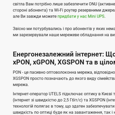
світла Вам потрібно лише забезпечити ONU (активн
стороні абонента) та Wi-Fi роутер резервними джер
але Ви завжди можете
придбати у нас Mini UPS
.
Звісно ми потурбувались і про абонентів у яких не
ми зарезервували наше мережеве обладнання на вип
Енергонезалежний інтернет: Що
xPON, xGPON, XGSPON та в ціло
PON - це пасивно оптоволоконна мережа, відповідно
XGSPON просто позначають до якого виду сімейств
мережа.
Інтернет-оператор UTELS підключає оптику в Києві 
(інтернет зі швидкістю до 2,5 Гбіт/с) та XGSPON (інт
технологій полягає в тому, що здатен забезпечувати
швидкість по оптиці буде як на завантаження, так 