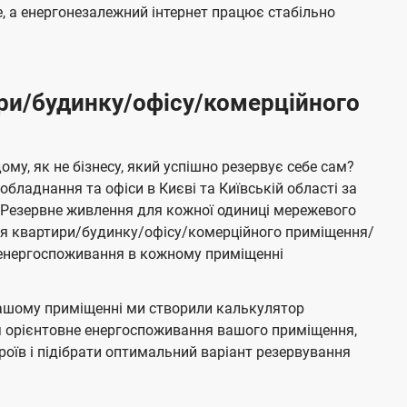
 а енергонезалежний інтернет працює стабільно
ри/будинку/офісу/комерційного
му, як не бізнесу, який успішно резервує себе сам?
бладнання та офіси в Києві та Київській області за
Резервне живлення для кожної одиниці мережевого
ня квартири/будинку/офісу/комерційного приміщення/
е енергоспоживання в кожному приміщенні
ашому приміщенні ми створили калькулятор
я орієнтовне енергоспоживання вашого приміщення,
роїв і підібрати оптимальний варіант резервування