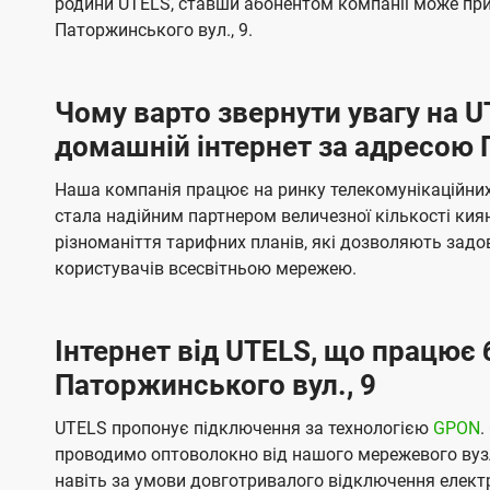
родини UTELS, ставши абонентом компанії може при
t
а
а
Паторжинського вул., 9.
e
ч
ч
l
е
е
Чому варто звернути увагу на 
н
н
s
домашній інтернет за адресою 
н
н
я
я
Наша компанія працює на ринку телекомунікаційних 
стала надійним партнером величезної кількості кия
різноманіття тарифних планів, які дозволяють зад
користувачів всесвітньою мережею.
Інтернет від UTELS, що працює 
Паторжинського вул., 9
UTELS пропонує підключення за технологією
GPON
.
проводимо оптоволокно від нашого мережевого вузл
навіть за умови довготривалого відключення електро