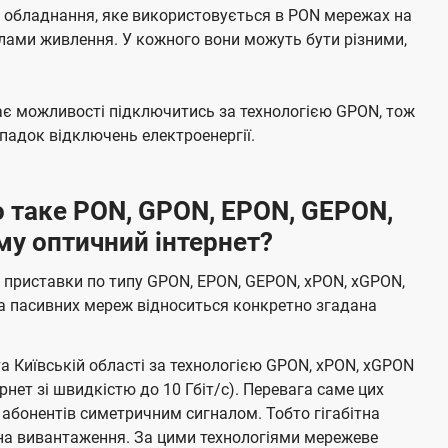
е обладнання, яке використовується в PON мережах на
елами живлення. У кожного вони можуть бути різними,
має можливості підключитись за технологією GPON, тож
адок відключень електроенергії.
 таке PON, GPON, EPON, GEPON,
му оптичний інтернет?
 приставки по типу GPON, EPON, GEPON, xPON, xGPON,
а пасивних мереж відноситься конкретно згадана
та Київській області за технологією GPON, xPON, xGPON
ернет зі швидкістю до 10 Гбіт/с). Перевага саме цих
 абонентів симетричним сигналом. Тобто гігабітна
і на вивантаження. За цими технологіями мережеве