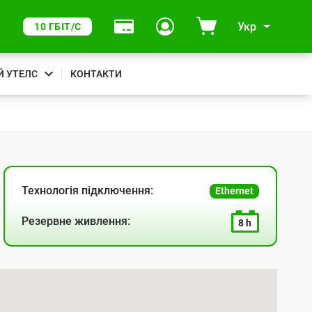
Укр
10 ГБІТ/С
Й УТЕЛС
КОНТАКТИ
Технологія підключення:
Ethernet
Резервне живлення:
8 h