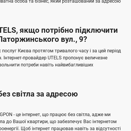
ватна особа та бізнес, який розташований за адресою
а
ч
е
UTELS, якщо потрібно підключити
н
Паторжинського вул., 9?
н
я
послуг Києва протягом тривалого часу і за цей період
н. Інтернет-провайдер UTELS пропонує величезне
овольнити потреби навіть найвибагливіших
без світла за адресою
 GPON - це інтернет, що працює без світла, адже ми
а до Вашої квартири, що забезпечує Вас інтернетом
енергії. Щоб інтернет працював навіть за відсутності