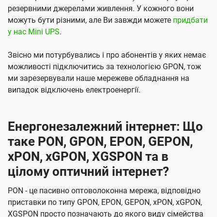
резервними джерелами живлення. У кожного вони
можуть бути різними, але Ви завжди можете
придбати
у нас Mini UPS
.
Звісно ми потурбувались і про абонентів у яких немає
можливості підключитись за технологією GPON, тож
ми зарезервували наше мережеве обладнання на
випадок відключень електроенергії.
Енергонезалежний інтернет: Що
таке PON, GPON, EPON, GEPON,
xPON, xGPON, XGSPON та в
цілому оптичний інтернет?
PON - це пасивно оптоволоконна мережа, відповідно
приставки по типу GPON, EPON, GEPON, xPON, xGPON,
XGSPON просто позначають до якого виду сімейства