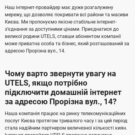
U
е
е
Наш інтернет-провайдер має дуже розгалужену
t
н
н
мережу, що дозволяє покривати всі райони та масиви
e
Києва. Ми пропонуємо якісне стабільне інтернет-
н
н
l
зʼєднання за доступними цінами. Приєднатися до
я
я
великої родини UTELS, ставши абонентом компанії
s
може приватна особа та бізнес, який розташований за
адресою Прорізна вул., 14.
Чому варто звернути увагу на
UTELS, якщо потрібно
підключити домашній інтернет
за адресою Прорізна вул., 14?
Наша компанія працює на ринку телекомунікаційних
послуг Києва протягом тривалого часу і за цей період
стала надійним партнером величезної кількості киян.