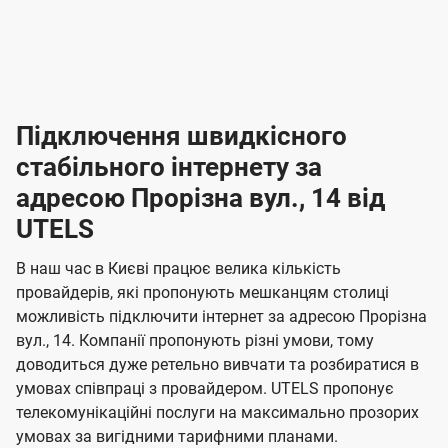
-
-
і
л
л
н
а
а
п
к
к
2
2
р
і
і
о
л
л
к
4
к
4
е
в
н
н
а
г
г
ю
ю
т
т
р
т
н
о
н
о
і
ч
ч
и
и
а
д
д
в
я
я
н
е
е
т
в
и
в
и
Підключення швидкісного
з
з
и
і
н
н
п
н
н
н
н
а
а
і
стабільного інтернету за
н
н
д
д
м
м
о
о
к
я
я
адресою Прорізна вул., 14 від
л
к
о
о
ю
г
г
ч
UTELS
в
в
о
е
о
о
н
л
л
н
м
В наш час в Києві працює велика кількість
т
т
я
е
е
провайдерів, які пропонують мешканцям столиці
п
е
е
н
н
можливість підключити інтернет за адресою Прорізна
л
л
а
н
н
вул., 14. Компанії пропонують різні умови, тому
я
я
е
е
н
доводиться дуже ретельно вивчати та розбиратися в
м
м
б
б
і
умовах співпраці з провайдером. UTELS пропонує
а
а
телекомунікаційні послуги на максимально прозорих
ї
умовах за вигідними тарифними планами.
ч
ч