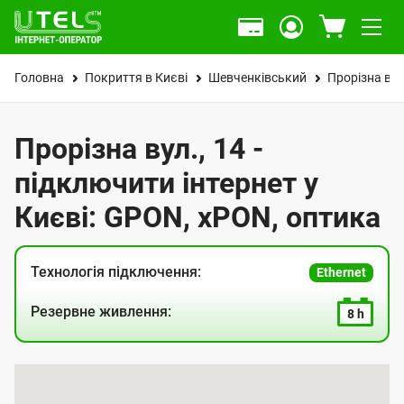
Головна
Покриття в Києві
Шевченківський
Прорізна вул
Прорізна вул., 14 -
підключити інтернет у
Києві: GPON, xPON, оптика
Технологія підключення:
Ethernet
Резервне живлення:
8 h
К