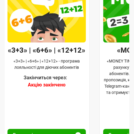
«3+3» | «6+6» | «12+12»
«MO
«3+3» | «6+6» | «12+12» - програма
«MONEY TIME»
лояльності для діючих абонентів
рахунку д
абонентів. 
Закінчиться через:
пропозиція, к
Акцію закінчено
Telegram-кана
та отримуєте