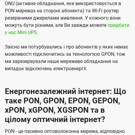
ONU (активне обладнання, яке використовується в
PON мережах на стороні абонента) та Wi-Fi роутер
резервними джерелами живлення. У кожного вони
можуть бути різними, але Ви завжди можете
придбати
у нас Mini UPS
.
Звісно ми потурбувались і про абонентів у яких немає
можливості підключитись за технологією GPON, тож
ми зарезервували наше мережеве обладнання на
випадок відключень електроенергії.
Енергонезалежний інтернет: Що
таке PON, GPON, EPON, GEPON,
xPON, xGPON, XGSPON та в
цілому оптичний інтернет?
PON - це пасивно оптоволоконна мережа, відповідно