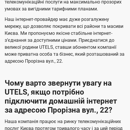
а
а
телекомунікаційні послуги на максимально прозорих
ї
умовах за вигідними тарифними планами.
ч
ч
U
е
е
Наш інтернет-провайдер має дуже розгалужену
t
н
н
мережу, що дозволяє покривати всі райони та масиви
e
Києва. Ми пропонуємо якісне стабільне інтернет-
н
н
l
зʼєднання за доступними цінами. Приєднатися до
я
я
великої родини UTELS, ставши абонентом компанії
s
може приватна особа та бізнес, який розташований за
адресою Прорізна вул., 22.
Чому варто звернути увагу на
UTELS, якщо потрібно
підключити домашній інтернет
за адресою Прорізна вул., 22?
Наша компанія працює на ринку телекомунікаційних
послуг Києва протягом тривалого часу і за цей період