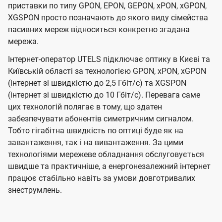
приставки по типу GPON, EPON, GEPON, xPON, xGPON,
XGSPON просто позначають до якого виду сімейства
пасивних мереж відноситься конкретно згадана
мережа.
Інтернет-оператор UTELS підключає оптику в Києві та
Київській області за технологією GPON, xPON, xGPON
(інтернет зі швидкістю до 2,5 Гбіт/с) та XGSPON
(інтернет зі швидкістю до 10 Гбіт/с). Перевага саме
цих технологій полягає в тому, що здатен
забезпечувати абонентів симетричним сигналом.
Тобто гігабітна швидкість по оптиці буде як на
завантаження, так і на вивантаження. За цими
технологіями мережеве обладнання обслуговується
швидше та практичніше, а енергонезалежний інтернет
працює стабільно навіть за умови довготривалих
знеструмлень.