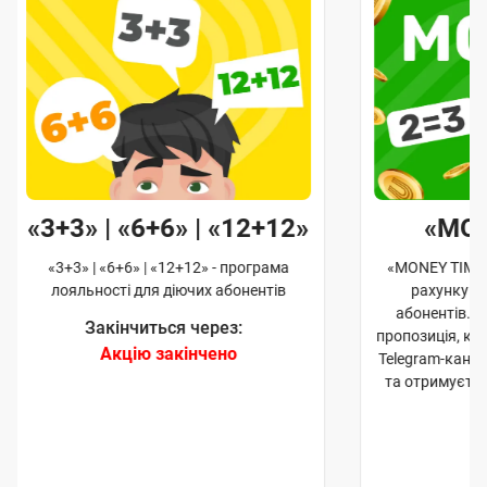
«3+3» | «6+6» | «12+12»
«MO
«3+3» | «6+6» | «12+12» - програма
«MONEY TIME»
лояльності для діючих абонентів
рахунку д
абонентів. 
Закінчиться через:
пропозиція, к
Акцію закінчено
Telegram-кана
та отримуєте