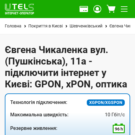
Головна
Покриття в Києві
Шевченківський
Євгена Чика
Євгена Чикаленка вул.
(Пушкінська), 11а -
підключити інтернет у
Києві: GPON, xPON, оптика
Технологія підключення:
XGPON/XGSPON
Максимальна швидкість:
10 Гбіт/с
Резервне живлення:
96 h