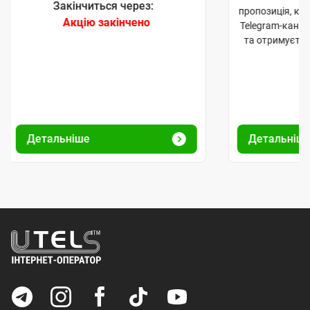
Закінчиться через:
пропозиція, к
Акцію закінчено
Telegram-канал
та отримуєте
Детальніше
Детальніш