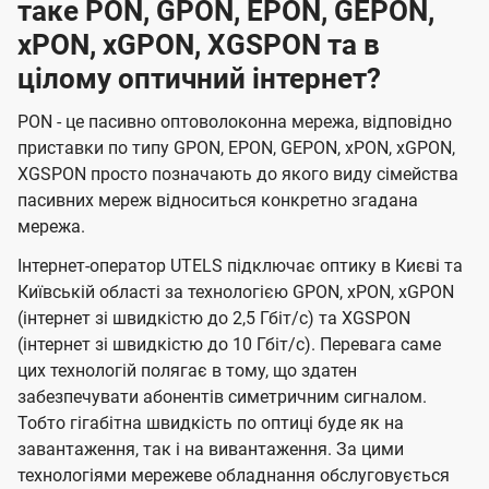
таке PON, GPON, EPON, GEPON,
xPON, xGPON, XGSPON та в
цілому оптичний інтернет?
PON - це пасивно оптоволоконна мережа, відповідно
приставки по типу GPON, EPON, GEPON, xPON, xGPON,
XGSPON просто позначають до якого виду сімейства
пасивних мереж відноситься конкретно згадана
мережа.
Інтернет-оператор UTELS підключає оптику в Києві та
Київській області за технологією GPON, xPON, xGPON
(інтернет зі швидкістю до 2,5 Гбіт/с) та XGSPON
(інтернет зі швидкістю до 10 Гбіт/с). Перевага саме
цих технологій полягає в тому, що здатен
забезпечувати абонентів симетричним сигналом.
Тобто гігабітна швидкість по оптиці буде як на
завантаження, так і на вивантаження. За цими
технологіями мережеве обладнання обслуговується