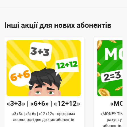
Інші акції для нових абонентів
«3+3» | «6+6» | «12+12»
«MO
«3+3» | «6+6» | «12+12» - програма
«MONEY TIME»
лояльності для діючих абонентів
рахунку д
абонентів. 