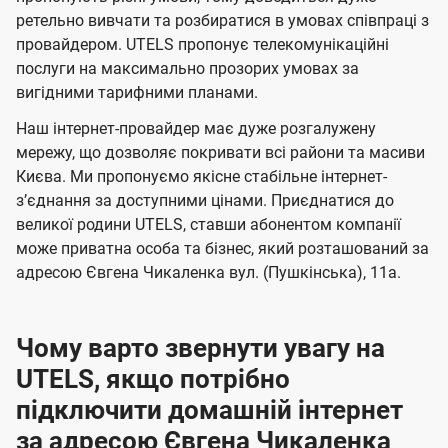
м
м
б
б
і
ретельно вивчати та розбиратися в умовах співпраці з
а
а
провайдером. UTELS пропонує телекомунікаційні
ї
послуги на максимально прозорих умовах за
ч
ч
U
вигідними тарифними планами.
е
е
t
н
н
Наш інтернет-провайдер має дуже розгалужену
e
мережу, що дозволяє покривати всі райони та масиви
н
н
l
Києва. Ми пропонуємо якісне стабільне інтернет-
я
я
зʼєднання за доступними цінами. Приєднатися до
s
великої родини UTELS, ставши абонентом компанії
може приватна особа та бізнес, який розташований за
адресою Євгена Чикаленка вул. (Пушкінська), 11а.
Чому варто звернути увагу на
UTELS, якщо потрібно
підключити домашній інтернет
за адресою Євгена Чикаленка