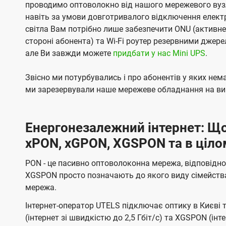
проводимо оптоволокно від нашого мережевого вузл
навіть за умови довготривалого відключення електро
світла Вам потрібно лише забезпечити ONU (активн
стороні абонента) та Wi-Fi роутер резервними джер
але Ви завжди можете
придбати у нас Mini UPS
.
Звісно ми потурбувались і про абонентів у яких не
ми зарезервували наше мережеве обладнання на вип
Енергонезалежний інтернет: Що
xPON, xGPON, XGSPON та в ціло
PON - це пасивно оптоволоконна мережа, відповідно
XGSPON просто позначають до якого виду сімейств
мережа.
Інтернет-оператор UTELS підключає оптику в Києві 
(інтернет зі швидкістю до 2,5 Гбіт/с) та XGSPON (інт