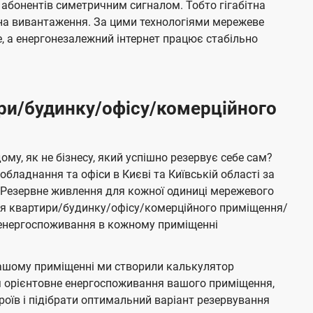
 абонентів симетричним сигналом. Тобто гігабітна
і на вивантаження. За цими технологіями мережеве
 а енергонезалежний інтернет працює стабільно
ри/будинку/офісу/комерційного
му, як не бізнесу, який успішно резервує себе сам?
бладнання та офіси в Києві та Київській області за
Резервне живлення для кожної одиниці мережевого
ня квартири/будинку/офісу/комерційного приміщення/
е енергоспоживання в кожному приміщенні
ашому приміщенні ми створили калькулятор
я орієнтовне енергоспоживання вашого приміщення,
роїв і підібрати оптимальний варіант резервування