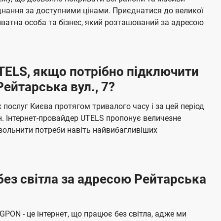
я
е
єднання за доступними цінами. Приєднатися до великої
м
б
ватна особа та бізнес, який розташований за адресою
а
ч
е
UTELS, якщо потрібно підключити
н
ейтарська вул., 7?
н
я
послуг Києва протягом тривалого часу і за цей період
н. Інтернет-провайдер UTELS пропонує величезне
овольнити потреби навіть найвибагливіших
без світла за адресою Рейтарська
 GPON - це інтернет, що працює без світла, адже ми