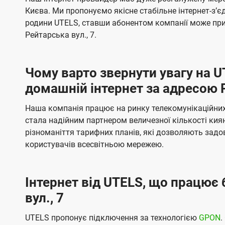
ї
я
я
е
е
Києва. Ми пропонуємо якісне стабільне інтернет-зʼ
U
м
м
б
б
родини UTELS, ставши абонентом компанії може при
t
а
а
Рейтарська вул., 7.
e
ч
ч
l
е
е
Чому варто звернути увагу на 
н
н
s
домашній інтернет за адресою Р
н
н
я
я
Наша компанія працює на ринку телекомунікаційних 
стала надійним партнером величезної кількості кия
різноманіття тарифних планів, які дозволяють зад
користувачів всесвітньою мережею.
Інтернет від UTELS, що працює 
вул., 7
UTELS пропонує підключення за технологією
GPON
.