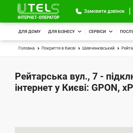
Замовити дзвінок
ДЛЯ ДОМУ
ДЛЯ БІЗНЕСУ
СЕРВІСИ
ПОСЛ
Головна
Покриття в Києві
Шевченківський
Рейта
Рейтарська вул., 7 - підк
інтернет у Києві: GPON, x
К