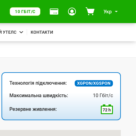
Укр
10 ГБІТ/С
Й УТЕЛС
КОНТАКТИ
Технологія підключення:
XGPON/XGSPON
Максимальна швидкість:
10 Гбіт/с
Резервне живлення:
72 h