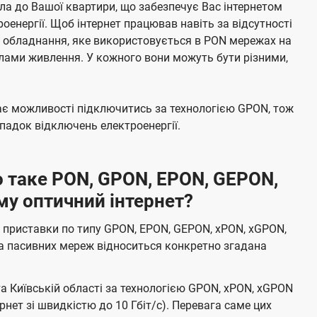
а до Вашої квартири, що забезпечує Вас інтернетом
енергії. Щоб інтернет працював навіть за відсутності
е обладнання, яке використовується в PON мережах на
елами живлення. У кожного вони можуть бути різними,
має можливості підключитись за технологією GPON, тож
адок відключень електроенергії.
 таке PON, GPON, EPON, GEPON,
му оптичний інтернет?
 приставки по типу GPON, EPON, GEPON, xPON, xGPON,
а пасивних мереж відноситься конкретно згадана
та Київській області за технологією GPON, xPON, xGPON
ернет зі швидкістю до 10 Гбіт/с). Перевага саме цих