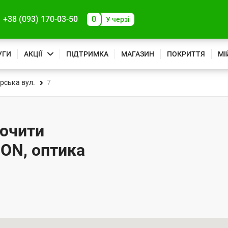
+38 (093) 170-03-50
0
У черзі
УГИ
АКЦІЇ
ПІДТРИМКА
МАГАЗИН
ПОКРИТТЯ
МІ
рська вул.
7
лючити
PON, оптика