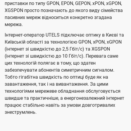
приставки по типу GPON, EPON, GEPON, xPON, xGPON,
XGSPON просто позначають до якого виду сімейства
пасивних мереж відноситься конкретно згадана
мережа.
Інтернет-оператор UTELS підключає оптику в Києві та
Київській області за технологією GPON, xPON, xGPON
(інтернет зі швидкістю до 2,5 Гбіт/с) та XGSPON
(інтернет зі швидкістю до 10 Гбіт/с). Перевага саме
цих технологій полягає в тому, що здатен
забезпечувати абонентів симетричним сигналом.
Тобто гігабітна швидкість по оптиці буде як на
завантаження, так і на вивантаження. За цими
технологіями мережеве обладнання обслуговується
швидше та практичніше, а енергонезалежний інтернет
працює стабільно навіть за умови довготривалих
знеструмлень.