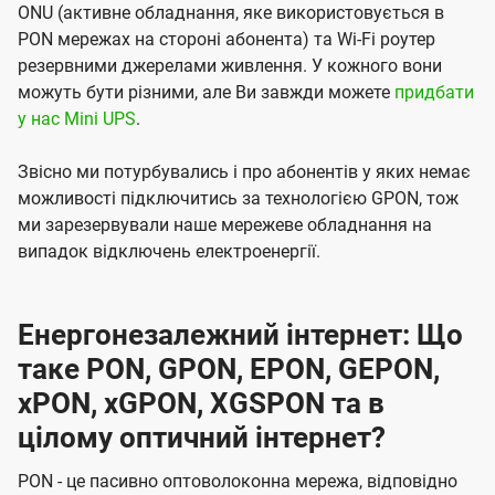
ONU (активне обладнання, яке використовується в
PON мережах на стороні абонента) та Wi-Fi роутер
резервними джерелами живлення. У кожного вони
можуть бути різними, але Ви завжди можете
придбати
у нас Mini UPS
.
Звісно ми потурбувались і про абонентів у яких немає
можливості підключитись за технологією GPON, тож
ми зарезервували наше мережеве обладнання на
випадок відключень електроенергії.
Енергонезалежний інтернет: Що
таке PON, GPON, EPON, GEPON,
xPON, xGPON, XGSPON та в
цілому оптичний інтернет?
PON - це пасивно оптоволоконна мережа, відповідно