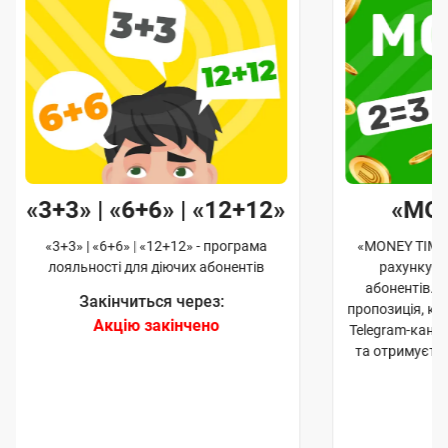
«3+3» | «6+6» | «12+12»
«MO
«3+3» | «6+6» | «12+12» - програма
«MONEY TIME»
лояльності для діючих абонентів
рахунку д
абонентів. 
Закінчиться через:
пропозиція, к
Акцію закінчено
Telegram-кана
та отримуєте