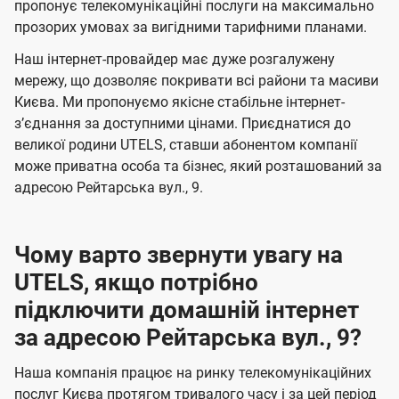
а
а
пропонує телекомунікаційні послуги на максимально
ї
прозорих умовах за вигідними тарифними планами.
ч
ч
U
е
е
Наш інтернет-провайдер має дуже розгалужену
t
н
н
мережу, що дозволяє покривати всі райони та масиви
e
Києва. Ми пропонуємо якісне стабільне інтернет-
н
н
l
зʼєднання за доступними цінами. Приєднатися до
я
я
великої родини UTELS, ставши абонентом компанії
s
може приватна особа та бізнес, який розташований за
адресою Рейтарська вул., 9.
Чому варто звернути увагу на
UTELS, якщо потрібно
підключити домашній інтернет
за адресою Рейтарська вул., 9?
Наша компанія працює на ринку телекомунікаційних
послуг Києва протягом тривалого часу і за цей період