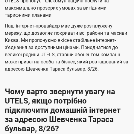
а
а
UTELS пропонує телекомунікаційні послуги на
ї
максимально прозорих умовах за вигідними
ч
ч
U
тарифними планами.
е
е
t
н
н
Наш інтернет-провайдер має дуже розгалужену
e
мережу, що дозволяє покривати всі райони та масиви
н
н
l
Києва. Ми пропонуємо якісне стабільне інтернет-
я
я
зʼєднання за доступними цінами. Приєднатися до
s
великої родини UTELS, ставши абонентом компанії
може приватна особа та бізнес, який розташований за
адресою Шевченка Тараса бульвар, 8/26.
Чому варто звернути увагу на
UTELS, якщо потрібно
підключити домашній інтернет
за адресою Шевченка Тараса
бульвар, 8/26?