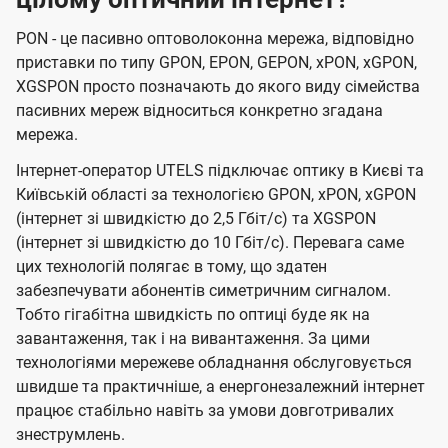
PON - це пасивно оптоволоконна мережа, відповідно
приставки по типу GPON, EPON, GEPON, xPON, xGPON,
XGSPON просто позначають до якого виду сімейства
пасивних мереж відноситься конкретно згадана
мережа.
Інтернет-оператор UTELS підключає оптику в Києві та
Київській області за технологією GPON, xPON, xGPON
(інтернет зі швидкістю до 2,5 Гбіт/с) та XGSPON
(інтернет зі швидкістю до 10 Гбіт/с). Перевага саме
цих технологій полягає в тому, що здатен
забезпечувати абонентів симетричним сигналом.
Тобто гігабітна швидкість по оптиці буде як на
завантаження, так і на вивантаження. За цими
технологіями мережеве обладнання обслуговується
швидше та практичніше, а енергонезалежний інтернет
працює стабільно навіть за умови довготривалих
знеструмлень.