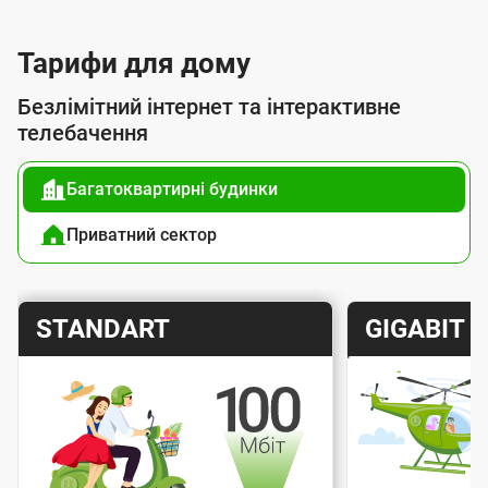
с
л
Тарифи для дому
у
Безлімітний інтернет та інтерактивне
г
телебачення
о
Багатоквартирні будинки
ю
п
Приватний сектор
і
д
Т
Т
STANDART
GIGABIT
к
а
а
л
р
р
ю
и
и
ч
Швидкість інтернету
Швидкіс
ф
ф
е