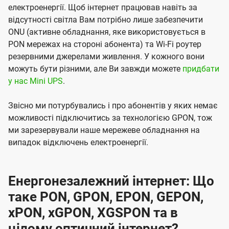
електроенергії. Щоб інтернет працював навіть за
відсутності світла Вам потрібно лише забезпечити
ONU (активне обладнання, яке використовується в
PON мережах на стороні абонента) та Wi-Fi роутер
резервними джерелами живлення. У кожного вони
можуть бути різними, але Ви завжди можете
придбати
у нас Mini UPS
.
Звісно ми потурбувались і про абонентів у яких немає
можливості підключитись за технологією GPON, тож
ми зарезервували наше мережеве обладнання на
випадок відключень електроенергії.
Енергонезалежний інтернет: Що
таке PON, GPON, EPON, GEPON,
xPON, xGPON, XGSPON та в
цілому оптичний інтернет?