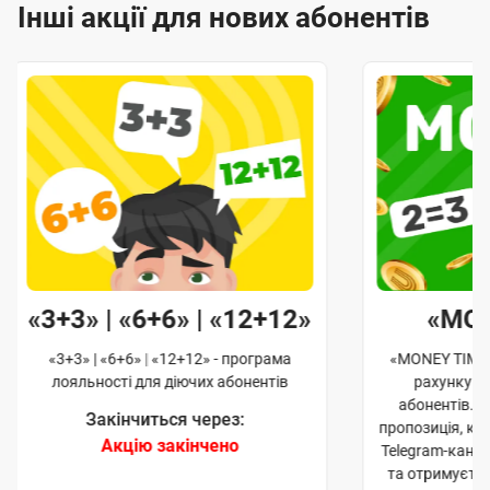
Інші акції для нових абонентів
«3+3» | «6+6» | «12+12»
«MO
«3+3» | «6+6» | «12+12» - програма
«MONEY TIME»
лояльності для діючих абонентів
рахунку д
абонентів. 
Закінчиться через:
пропозиція, к
Акцію закінчено
Telegram-кана
та отримуєте