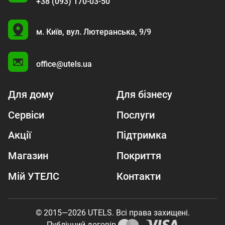
+38 (093) 170-03-50
U
м. Київ,
вул. Лютеранська, 9/9
A
office@utels.ua
Для дому
Для бізнесу
Сервіси
Послуги
Акції
Підтримка
Магазин
Покриття
Мій УТЕЛС
Контакти
© 2015—2026 UTELS. Всі права захищені.
Публічний договір.