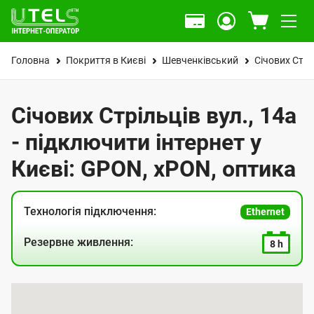
Головна
Покриття в Києві
Шевченківський
Січових Стрі
Січових Стрільців вул., 14а
- підключити інтернет у
Києві: GPON, xPON, оптика
Технологія підключення:
Ethernet
Резервне живлення:
8 h
К