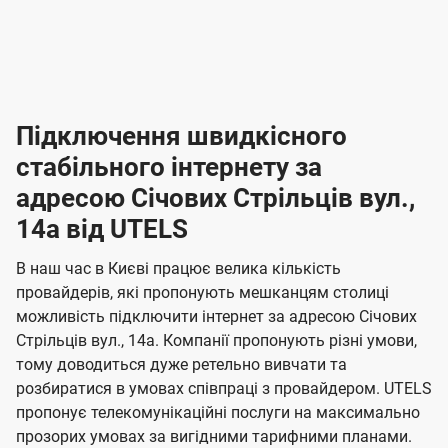
-
-
і
л
л
н
а
а
п
к
к
2
2
р
і
і
о
л
л
к
4
к
4
е
в
н
н
а
г
г
ю
ю
т
т
р
т
н
о
н
о
і
ч
ч
и
и
а
д
д
в
я
я
н
е
е
т
в
и
в
и
Підключення швидкісного
з
з
и
і
н
н
п
н
н
н
н
а
а
і
стабільного інтернету за
н
н
д
д
м
м
о
о
к
я
я
адресою Січових Стрільців вул.,
л
к
о
о
ю
г
г
ч
14а від UTELS
в
в
о
е
о
о
н
л
л
н
м
В наш час в Києві працює велика кількість
т
т
я
е
е
провайдерів, які пропонують мешканцям столиці
п
е
е
н
н
можливість підключити інтернет за адресою Січових
л
л
а
н
н
Стрільців вул., 14а. Компанії пропонують різні умови,
я
я
е
е
н
тому доводиться дуже ретельно вивчати та
м
м
б
б
і
розбиратися в умовах співпраці з провайдером. UTELS
а
а
пропонує телекомунікаційні послуги на максимально
ї
прозорих умовах за вигідними тарифними планами.
ч
ч