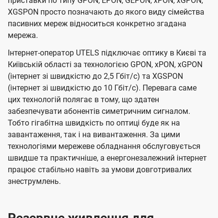
приставки по типу GPON, EPON, GEPON, xPON, xGPON,
XGSPON просто позначають до якого виду сімейства
пасивних мереж відноситься конкретно згадана
мережа.
Інтернет-оператор UTELS підключає оптику в Києві та
Київській області за технологією GPON, xPON, xGPON
(інтернет зі швидкістю до 2,5 Гбіт/с) та XGSPON
(інтернет зі швидкістю до 10 Гбіт/с). Перевага саме
цих технологій полягає в тому, що здатен
забезпечувати абонентів симетричним сигналом.
Тобто гігабітна швидкість по оптиці буде як на
завантаження, так і на вивантаження. За цими
технологіями мережеве обладнання обслуговується
швидше та практичніше, а енергонезалежний інтернет
працює стабільно навіть за умови довготривалих
знеструмлень.