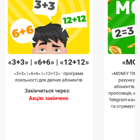
«3+3» | «6+6» | «12+12»
«MO
«3+3» | «6+6» | «12+12» - програма
«MONEY TIME»
лояльності для діючих абонентів
рахунку д
абонентів. 
Закінчиться через:
пропозиція, к
Акцію закінчено
Telegram-кана
та отримуєте