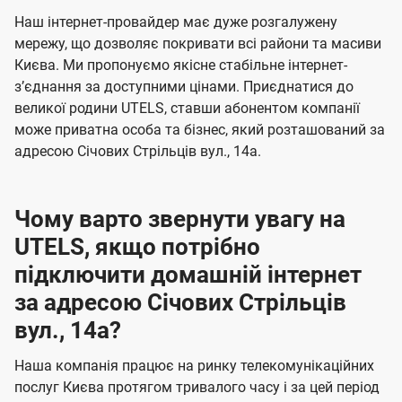
U
е
е
Наш інтернет-провайдер має дуже розгалужену
t
н
н
мережу, що дозволяє покривати всі райони та масиви
e
Києва. Ми пропонуємо якісне стабільне інтернет-
н
н
l
зʼєднання за доступними цінами. Приєднатися до
я
я
великої родини UTELS, ставши абонентом компанії
s
може приватна особа та бізнес, який розташований за
адресою Січових Стрільців вул., 14а.
Чому варто звернути увагу на
UTELS, якщо потрібно
підключити домашній інтернет
за адресою Січових Стрільців
вул., 14а?
Наша компанія працює на ринку телекомунікаційних
послуг Києва протягом тривалого часу і за цей період