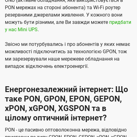
ONU (активне обладнання, яке використовується в
PON мережах на стороні абонента) та Wi-Fi роутер
резервними джерелами живлення. У кожного вони
можуть бути різними, але Ви завжди можете
придбати
у нас Mini UPS
.
Звісно ми потурбувались і про абонентів у яких немає
можливості підключитись за технологією GPON, тож
ми зарезервували наше мережеве обладнання на
випадок відключень електроенергії.
Енергонезалежний інтернет: Що
таке PON, GPON, EPON, GEPON,
xPON, xGPON, XGSPON та в
цілому оптичний інтернет?
PON - це пасивно оптоволоконна мережа, відповідно