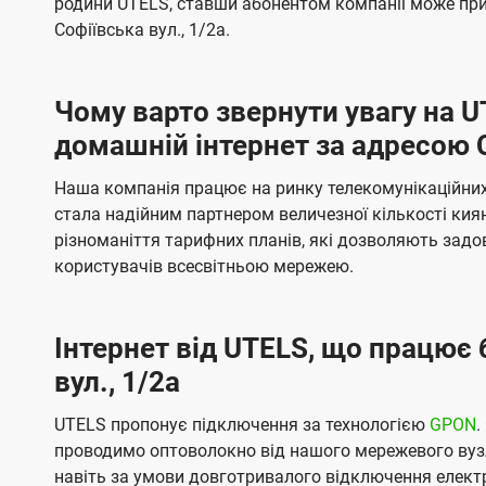
родини UTELS, ставши абонентом компанії може при
t
а
а
Софіївська вул., 1/2а.
e
ч
ч
l
е
е
Чому варто звернути увагу на 
н
н
s
домашній інтернет за адресою С
н
н
я
я
Наша компанія працює на ринку телекомунікаційних 
стала надійним партнером величезної кількості кия
різноманіття тарифних планів, які дозволяють зад
користувачів всесвітньою мережею.
Інтернет від UTELS, що працює 
вул., 1/2а
UTELS пропонує підключення за технологією
GPON
.
проводимо оптоволокно від нашого мережевого вузл
навіть за умови довготривалого відключення електро