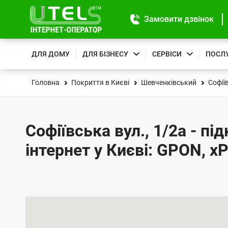
Замовити дзвінок
ДЛЯ ДОМУ
ДЛЯ БІЗНЕСУ
СЕРВІСИ
ПОСЛ
Головна
Покриття в Києві
Шевченківський
Софії
Софіївська вул., 1/2а - п
інтернет у Києві: GPON, x
К
а