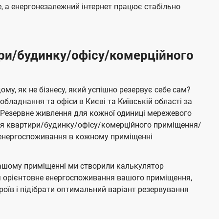
 а енергонезалежний інтернет працює стабільно
ри/будинку/офісу/комерційного
му, як не бізнесу, який успішно резервує себе сам?
бладнання та офіси в Києві та Київській області за
Резервне живлення для кожної одиниці мережевого
ня квартири/будинку/офісу/комерційного приміщення/
е енергоспоживання в кожному приміщенні
ашому приміщенні ми створили калькулятор
я орієнтовне енергоспоживання вашого приміщення,
роїв і підібрати оптимальний варіант резервування