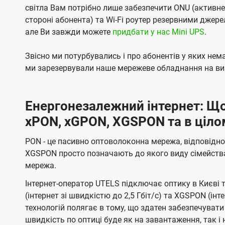
світла Вам потрібно лише забезпечити ONU (активн
стороні абонента) та Wi-Fi роутер резервними джер
але Ви завжди можете
придбати у нас Mini UPS
.
Звісно ми потурбувались і про абонентів у яких не
ми зарезервували наше мережеве обладнання на вип
Енергонезалежний інтернет: Що
xPON, xGPON, XGSPON та в ціло
PON - це пасивно оптоволоконна мережа, відповідно
XGSPON просто позначають до якого виду сімейств
мережа.
Інтернет-оператор UTELS підключає оптику в Києві 
(інтернет зі швидкістю до 2,5 Гбіт/с) та XGSPON (інт
технологій полягає в тому, що здатен забезпечувати
швидкість по оптиці буде як на завантаження, так 