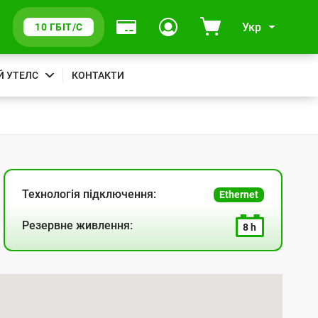
Укр
10 ГБІТ/С
Й УТЕЛС
КОНТАКТИ
Технологія підключення:
Ethernet
Резервне живлення:
8 h