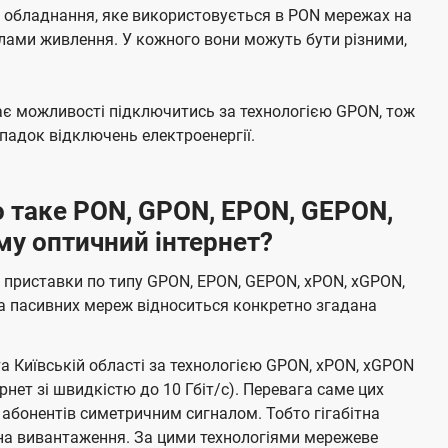
е обладнання, яке використовується в PON мережах на
елами живлення. У кожного вони можуть бути різними,
має можливості підключитись за технологією GPON, тож
адок відключень електроенергії.
 таке PON, GPON, EPON, GEPON,
му оптичний інтернет?
 приставки по типу GPON, EPON, GEPON, xPON, xGPON,
а пасивних мереж відноситься конкретно згадана
та Київській області за технологією GPON, xPON, xGPON
ернет зі швидкістю до 10 Гбіт/с). Перевага саме цих
 абонентів симетричним сигналом. Тобто гігабітна
і на вивантаження. За цими технологіями мережеве