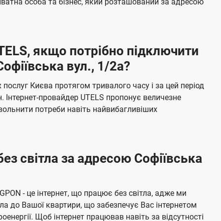
ватна особа та бізнес, який розташований за адресою
а
ч
е
UTELS, якщо потрібно підключити
н
офіївська вул., 1/2а?
н
я
послуг Києва протягом тривалого часу і за цей період
н. Інтернет-провайдер UTELS пропонує величезне
овольнити потреби навіть найвибагливіших
без світла за адресою Софіївська
 GPON - це інтернет, що працює без світла, адже ми
а до Вашої квартири, що забезпечує Вас інтернетом
енергії. Щоб інтернет працював навіть за відсутності