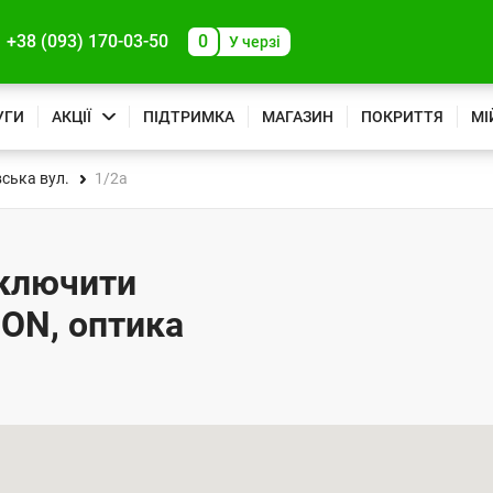
+38 (093) 170-03-50
0
У черзі
УГИ
АКЦІЇ
ПІДТРИМКА
МАГАЗИН
ПОКРИТТЯ
МІ
вська вул.
1/2а
ідключити
PON, оптика