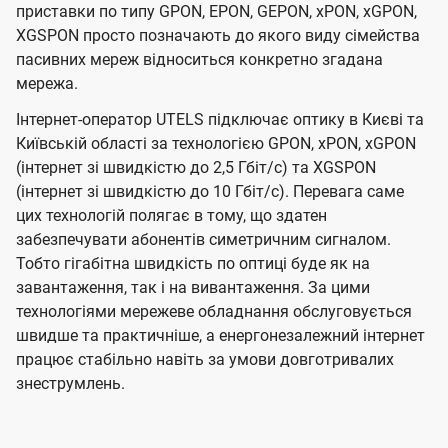
приставки по типу GPON, EPON, GEPON, xPON, xGPON,
XGSPON просто позначають до якого виду сімейства
пасивних мереж відноситься конкретно згадана
мережа.
Інтернет-оператор UTELS підключає оптику в Києві та
Київській області за технологією GPON, xPON, xGPON
(інтернет зі швидкістю до 2,5 Гбіт/с) та XGSPON
(інтернет зі швидкістю до 10 Гбіт/с). Перевага саме
цих технологій полягає в тому, що здатен
забезпечувати абонентів симетричним сигналом.
Тобто гігабітна швидкість по оптиці буде як на
завантаження, так і на вивантаження. За цими
технологіями мережеве обладнання обслуговується
швидше та практичніше, а енергонезалежний інтернет
працює стабільно навіть за умови довготривалих
знеструмлень.