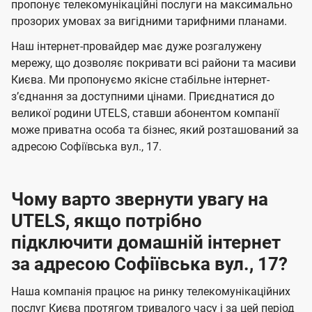
а
а
пропонує телекомунікаційні послуги на максимально
ї
прозорих умовах за вигідними тарифними планами.
ч
ч
U
е
е
Наш інтернет-провайдер має дуже розгалужену
t
н
н
мережу, що дозволяє покривати всі райони та масиви
e
Києва. Ми пропонуємо якісне стабільне інтернет-
н
н
l
зʼєднання за доступними цінами. Приєднатися до
я
я
великої родини UTELS, ставши абонентом компанії
s
може приватна особа та бізнес, який розташований за
адресою Софіївська вул., 17.
Чому варто звернути увагу на
UTELS, якщо потрібно
підключити домашній інтернет
за адресою Софіївська вул., 17?
Наша компанія працює на ринку телекомунікаційних
послуг Києва протягом тривалого часу і за цей період