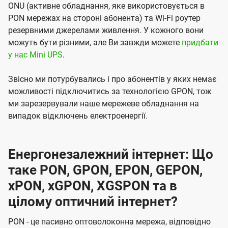
ONU (активне обладнання, яке використовується в
PON мережах на стороні абонента) та Wi-Fi роутер
резервними джерелами живлення. У кожного вони
можуть бути різними, але Ви завжди можете
придбати
у нас Mini UPS
.
Звісно ми потурбувались і про абонентів у яких немає
можливості підключитись за технологією GPON, тож
ми зарезервували наше мережеве обладнання на
випадок відключень електроенергії.
Енергонезалежний інтернет: Що
таке PON, GPON, EPON, GEPON,
xPON, xGPON, XGSPON та в
цілому оптичний інтернет?
PON - це пасивно оптоволоконна мережа, відповідно