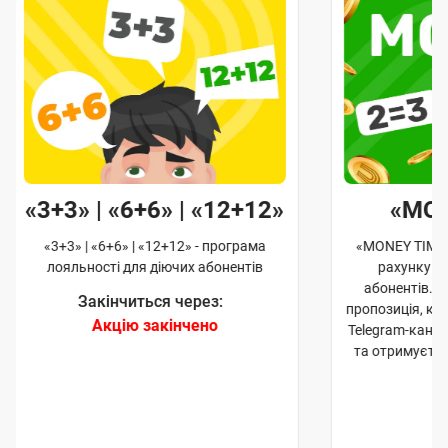
«3+3» | «6+6» | «12+12»
«MO
«3+3» | «6+6» | «12+12» - програма
«MONEY TIME»
лояльності для діючих абонентів
рахунку д
абонентів. 
Закінчиться через:
пропозиція, к
Акцію закінчено
Telegram-кана
та отримуєте