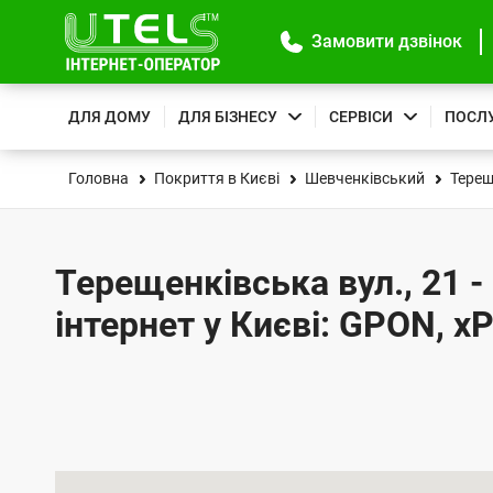
Замовити дзвінок
ДЛЯ ДОМУ
ДЛЯ БІЗНЕСУ
СЕРВІСИ
ПОСЛ
Головна
Покриття в Києві
Шевченківський
Терещ
Терещенківська вул., 21 
інтернет у Києві: GPON, x
К