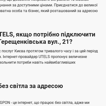
я
е
єднання за доступними цінами. Приєднатися до великої
м
б
ватна особа та бізнес, який розташований за адресою
а
ч
е
UTELS, якщо потрібно підключити
н
Терещенківська вул., 21?
н
я
послуг Києва протягом тривалого часу і за цей період
н. Інтернет-провайдер UTELS пропонує величезне
овольнити потреби навіть найвибагливіших
без світла за адресою
 GPON - це інтернет, що працює без світла, адже ми