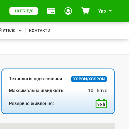
Укр
10 ГБІТ/С
Й УТЕЛС
КОНТАКТИ
Технологія підключення:
XGPON/XGSPON
Максимальна швидкість:
10 Гбіт/с
Резервне живлення:
96 h