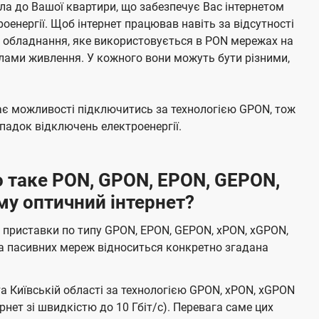
а до Вашої квартири, що забезпечує Вас інтернетом
енергії. Щоб інтернет працював навіть за відсутності
е обладнання, яке використовується в PON мережах на
елами живлення. У кожного вони можуть бути різними,
має можливості підключитись за технологією GPON, тож
адок відключень електроенергії.
 таке PON, GPON, EPON, GEPON,
му оптичний інтернет?
 приставки по типу GPON, EPON, GEPON, xPON, xGPON,
а пасивних мереж відноситься конкретно згадана
та Київській області за технологією GPON, xPON, xGPON
ернет зі швидкістю до 10 Гбіт/с). Перевага саме цих