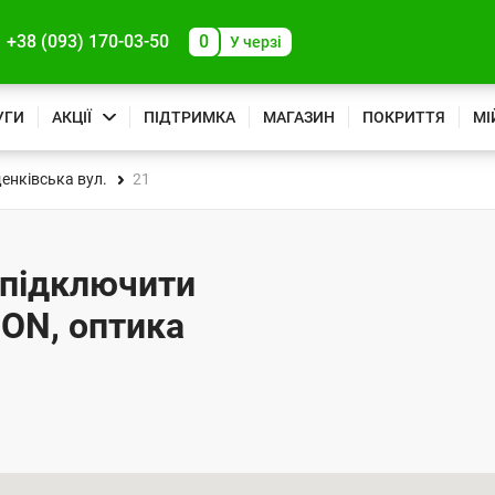
+38 (093) 170-03-50
0
У черзі
УГИ
АКЦІЇ
ПІДТРИМКА
МАГАЗИН
ПОКРИТТЯ
МІ
енківська вул.
21
- підключити
PON, оптика