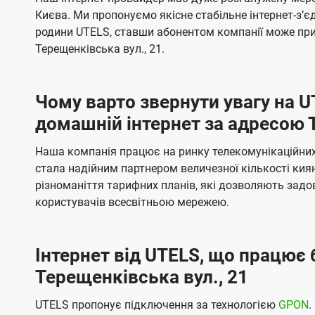
ї
я
я
е
е
Києва. Ми пропонуємо якісне стабільне інтернет-зʼ
U
м
м
б
б
родини UTELS, ставши абонентом компанії може при
t
а
а
Терещенківська вул., 21.
e
ч
ч
l
е
е
Чому варто звернути увагу на 
н
н
s
домашній інтернет за адресою 
н
н
я
я
Наша компанія працює на ринку телекомунікаційних 
стала надійним партнером величезної кількості кия
різноманіття тарифних планів, які дозволяють зад
користувачів всесвітньою мережею.
Інтернет від UTELS, що працює 
Терещенківська вул., 21
UTELS пропонує підключення за технологією
GPON
.