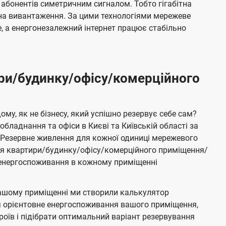
 абонентів симетричним сигналом. Тобто гігабітна
і на вивантаження. За цими технологіями мережеве
 а енергонезалежний інтернет працює стабільно
ри/будинку/офісу/комерційного
му, як не бізнесу, який успішно резервує себе сам?
бладнання та офіси в Києві та Київській області за
Резервне живлення для кожної одиниці мережевого
ня квартири/будинку/офісу/комерційного приміщення/
е енергоспоживання в кожному приміщенні
ашому приміщенні ми створили калькулятор
я орієнтовне енергоспоживання вашого приміщення,
роїв і підібрати оптимальний варіант резервування