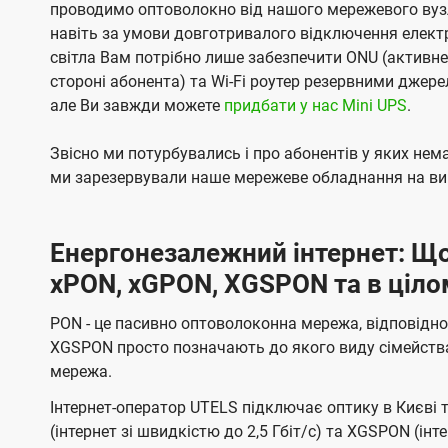
проводимо оптоволокно від нашого мережевого вузл
навіть за умови довготривалого відключення електро
світла Вам потрібно лише забезпечити ONU (активн
стороні абонента) та Wi-Fi роутер резервними джер
але Ви завжди можете
придбати у нас Mini UPS
.
Звісно ми потурбувались і про абонентів у яких не
ми зарезервували наше мережеве обладнання на вип
Енергонезалежний інтернет: Що
xPON, xGPON, XGSPON та в ціло
PON - це пасивно оптоволоконна мережа, відповідно
XGSPON просто позначають до якого виду сімейств
мережа.
Інтернет-оператор UTELS підключає оптику в Києві 
(інтернет зі швидкістю до 2,5 Гбіт/с) та XGSPON (інт