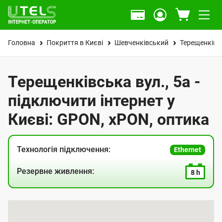
Головна
Покриття в Києві
Шевченківський
Терещенківс
Терещенківська вул., 5а -
підключити інтернет у
Києві: GPON, xPON, оптика
Технологія підключення:
Ethernet
Резервне живлення:
8 h
К