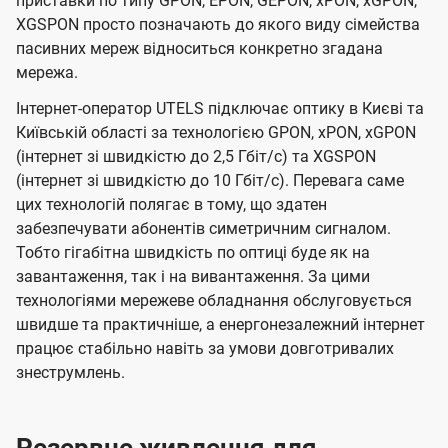
приставки по типу GPON, EPON, GEPON, xPON, xGPON,
XGSPON просто позначають до якого виду сімейства
пасивних мереж відноситься конкретно згадана
мережа.
Інтернет-оператор UTELS підключає оптику в Києві та
Київській області за технологією GPON, xPON, xGPON
(інтернет зі швидкістю до 2,5 Гбіт/с) та XGSPON
(інтернет зі швидкістю до 10 Гбіт/с). Перевага саме
цих технологій полягає в тому, що здатен
забезпечувати абонентів симетричним сигналом.
Тобто гігабітна швидкість по оптиці буде як на
завантаження, так і на вивантаження. За цими
технологіями мережеве обладнання обслуговується
швидше та практичніше, а енергонезалежний інтернет
працює стабільно навіть за умови довготривалих
знеструмлень.