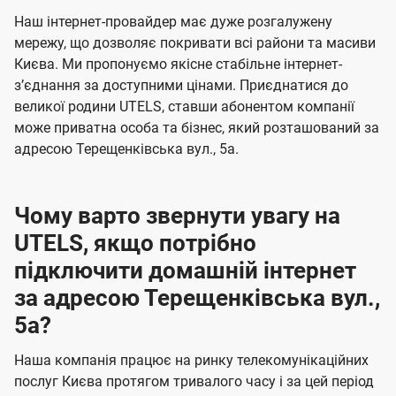
U
е
е
Наш інтернет-провайдер має дуже розгалужену
t
н
н
мережу, що дозволяє покривати всі райони та масиви
e
Києва. Ми пропонуємо якісне стабільне інтернет-
н
н
l
зʼєднання за доступними цінами. Приєднатися до
я
я
великої родини UTELS, ставши абонентом компанії
s
може приватна особа та бізнес, який розташований за
адресою Терещенківська вул., 5а.
Чому варто звернути увагу на
UTELS, якщо потрібно
підключити домашній інтернет
за адресою Терещенківська вул.,
5а?
Наша компанія працює на ринку телекомунікаційних
послуг Києва протягом тривалого часу і за цей період