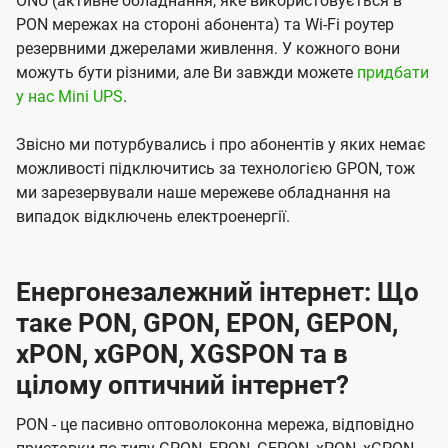
ONU (активне обладнання, яке використовується в
PON мережах на стороні абонента) та Wi-Fi роутер
резервними джерелами живлення. У кожного вони
можуть бути різними, але Ви завжди можете
придбати
у нас Mini UPS
.
Звісно ми потурбувались і про абонентів у яких немає
можливості підключитись за технологією GPON, тож
ми зарезервували наше мережеве обладнання на
випадок відключень електроенергії.
Енергонезалежний інтернет: Що
таке PON, GPON, EPON, GEPON,
xPON, xGPON, XGSPON та в
цілому оптичний інтернет?
PON - це пасивно оптоволоконна мережа, відповідно