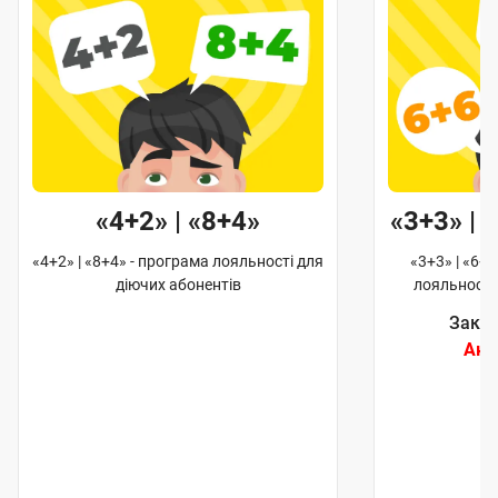
«3+3» | «6+6» | «12+12»
ті для
«3+3» | «6+6» | «12+12» - програма
«M
лояльності для діючих абонентів
а
Закінчиться через:
про
Акцію закінчено
Tel
та