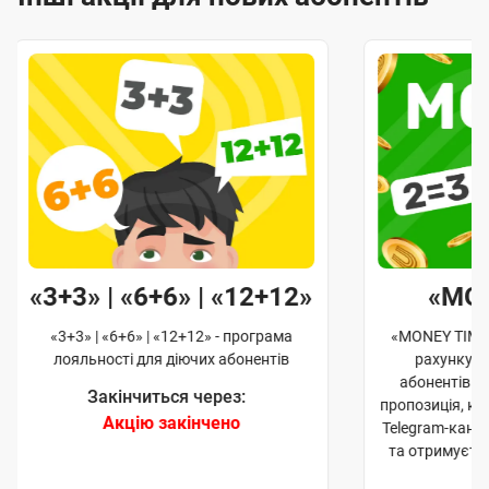
«3+3» | «6+6» | «12+12»
«MO
«3+3» | «6+6» | «12+12» - програма
«MONEY TIME»
лояльності для діючих абонентів
рахунку д
абонентів. 
Закінчиться через:
пропозиція, к
Акцію закінчено
Telegram-кана
та отримуєте