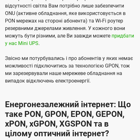
відсутності світла Вам потрібно лише забезпечити
ONU (активне обладнання, яке використовується в
PON мережах на стороні абонента) та Wi-Fi роутер
резервними джерелами живлення. У кожного вони
можуть бути різними, але Ви завжди можете
придбати
у нас Mini UPS
.
Звісно ми потурбувались і про абонентів у яких немає
можливості підключитись за технологією GPON, тож
ми зарезервували наше мережеве обладнання на
випадок відключень електроенергії.
Енергонезалежний інтернет: Що
таке PON, GPON, EPON, GEPON,
xPON, xGPON, XGSPON та в
цілому оптичний інтернет?