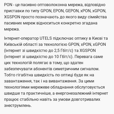
PON - це пасивно оптоволоконна мережа, відповідно
приставки по типу GPON, EPON, GEPON, xPON, xGPON,
XGSPON просто позначають до якого виду сімейства
пасивних мереж відноситься конкретно згадана
мережа.
Інтернет-оператор UTELS підключає оптику в Києві та
Київській області за технологією GPON, xPON, xGPON
(інтернет зі швидкістю до 2,5 Гбіт/с) та XGSPON
(інтернет зі швидкістю до 10 Гбіт/с). Перевага саме
цих технологій полягає в тому, що здатен
забезпечувати абонентів симетричним сигналом.
Тобто гігабітна швидкість по оптиці буде як на
завантаження, так і на вивантаження. За цими
технологіями мережеве обладнання обслуговується
швидше та практичніше, а енергонезалежний інтернет
працює стабільно навіть за умови довготривалих
знеструмлень.