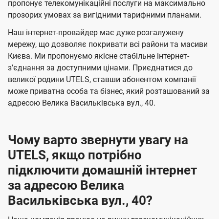
а
а
пропонує телекомунікаційні послуги на максимально
ї
прозорих умовах за вигідними тарифними планами.
ч
ч
U
е
е
Наш інтернет-провайдер має дуже розгалужену
t
н
н
мережу, що дозволяє покривати всі райони та масиви
e
Києва. Ми пропонуємо якісне стабільне інтернет-
н
н
l
зʼєднання за доступними цінами. Приєднатися до
я
я
великої родини UTELS, ставши абонентом компанії
s
може приватна особа та бізнес, який розташований за
адресою Велика Васильківська вул., 40.
Чому варто звернути увагу на
UTELS, якщо потрібно
підключити домашній інтернет
за адресою Велика
Васильківська вул., 40?