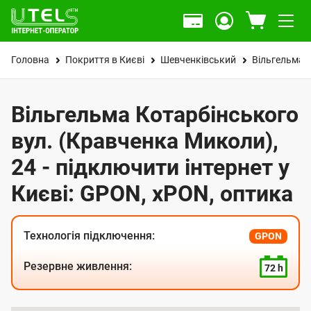
Головна
Покриття в Києві
Шевченківський
Вільгельма 
Вільгельма Котарбінського
вул. (Кравченка Миколи),
24 - підключити інтернет у
Києві: GPON, xPON, оптика
Технологія підключення:
GPON
Резервне живлення:
72 h