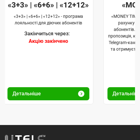
«3+3» | «6+6» | «12+12»
«MO
«3+3» | «6+6» | «12+12» - програма
«MONEY TIME»
лояльності для діючих абонентів
рахунку д
абонентів. 
Закінчиться через:
пропозиція, к
Акцію закінчено
Telegram-кана
та отримуєте
Детальніше
Детальніш