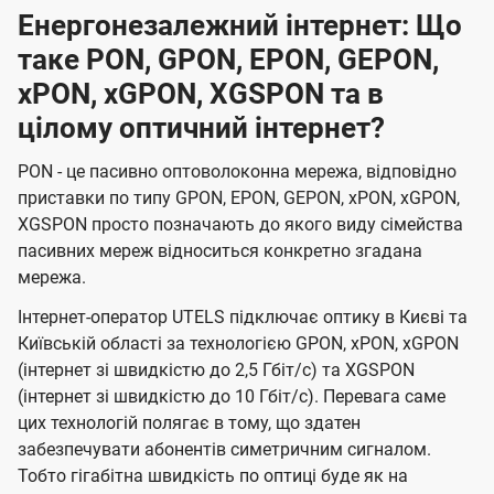
Енергонезалежний інтернет: Що
таке PON, GPON, EPON, GEPON,
xPON, xGPON, XGSPON та в
цілому оптичний інтернет?
PON - це пасивно оптоволоконна мережа, відповідно
приставки по типу GPON, EPON, GEPON, xPON, xGPON,
XGSPON просто позначають до якого виду сімейства
пасивних мереж відноситься конкретно згадана
мережа.
Інтернет-оператор UTELS підключає оптику в Києві та
Київській області за технологією GPON, xPON, xGPON
(інтернет зі швидкістю до 2,5 Гбіт/с) та XGSPON
(інтернет зі швидкістю до 10 Гбіт/с). Перевага саме
цих технологій полягає в тому, що здатен
забезпечувати абонентів симетричним сигналом.
Тобто гігабітна швидкість по оптиці буде як на