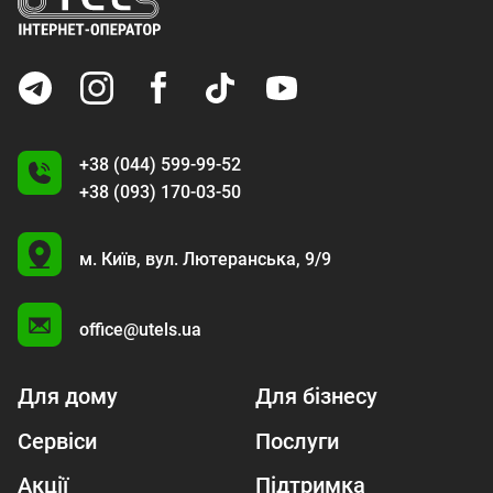
+38 (044) 599-99-52
+38 (093) 170-03-50
U
м. Київ,
вул. Лютеранська, 9/9
A
office@utels.ua
Для дому
Для бізнесу
Сервіси
Послуги
Акції
Підтримка