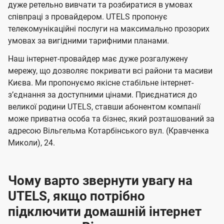
а
а
ї
дуже ретельно вивчати та розбиратися в умовах
ч
ч
співпраці з провайдером. UTELS пропонує
U
е
е
телекомунікаційні послуги на максимально прозорих
t
умовах за вигідними тарифними планами.
н
н
e
н
н
Наш інтернет-провайдер має дуже розгалужену
l
я
я
мережу, що дозволяє покривати всі райони та масиви
s
Києва. Ми пропонуємо якісне стабільне інтернет-
зʼєднання за доступними цінами. Приєднатися до
великої родини UTELS, ставши абонентом компанії
може приватна особа та бізнес, який розташований за
адресою Вільгельма Котарбінського вул. (Кравченка
Миколи), 24.
Чому варто звернути увагу на
UTELS, якщо потрібно
підключити домашній інтернет