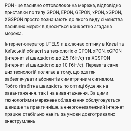
PON - це пасивно оптоволоконна мережа, відповідно
приставки по типу GPON, EPON, GEPON, xPON, xGPON,
XGSPON просто позначають до якого виду сімейства
пасивних мереж відноситься конкретно згадана
мережа.
Інтернет-оператор UTELS підключає оптику в Києві та
Київській області за технологією GPON, xPON, xGPON
(інтернет зі швидкістю до 2,5 Гбіт/с) та XGSPON
(інтернет зі швидкістю до 10 Гбіт/с). Перевага саме
цих технологій полягає в тому, що здатен
забезпечувати абонентів симетричним сигналом.
Тобто гігабітна швидкість по оптиці буде як на
завантаження, так і на вивантаження. За цими
технологіями мережеве обладнання обслуговується
швидше та практичніше, а енергонезалежний інтернет
працює стабільно навіть за умови довготривалих
знеструмлень.