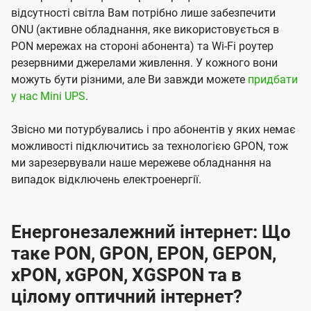
відсутності світла Вам потрібно лише забезпечити
ONU (активне обладнання, яке використовується в
PON мережах на стороні абонента) та Wi-Fi роутер
резервними джерелами живлення. У кожного вони
можуть бути різними, але Ви завжди можете
придбати
у нас Mini UPS
.
Звісно ми потурбувались і про абонентів у яких немає
можливості підключитись за технологією GPON, тож
ми зарезервували наше мережеве обладнання на
випадок відключень електроенергії.
Енергонезалежний інтернет: Що
таке PON, GPON, EPON, GEPON,
xPON, xGPON, XGSPON та в
цілому оптичний інтернет?