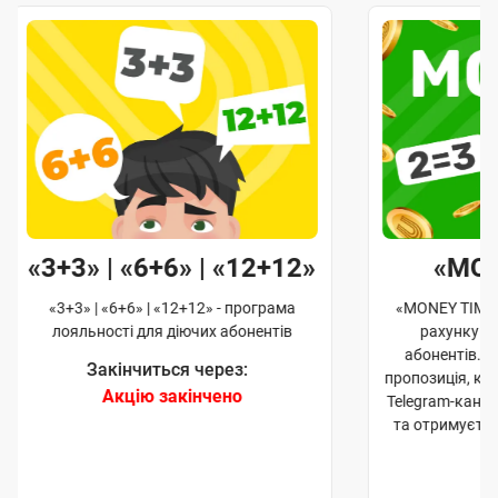
«3+3» | «6+6» | «12+12»
«MO
«3+3» | «6+6» | «12+12» - програма
«MONEY TIME»
лояльності для діючих абонентів
рахунку д
абонентів. 
Закінчиться через:
пропозиція, к
Акцію закінчено
Telegram-кана
та отримуєте