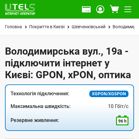
Головна
Покриття в Києві
Шевченківський
Володимирсь
Володимирська вул., 19а -
підключити інтернет у
Києві: GPON, xPON, оптика
Технологія підключення:
XGPON/XGSPON
Максимальна швидкість:
10 Гбіт/с
Резервне живлення:
96 h