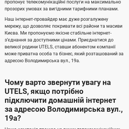
а
а
пропонує телекомунікаційні послуги на максимально
ї
прозорих умовах за вигідними тарифними планами.
ч
ч
U
е
е
Наш інтернет-провайдер має дуже розгалужену
t
н
н
мережу, що дозволяє покривати всі райони та масиви
e
Києва. Ми пропонуємо якісне стабільне інтернет-
н
н
l
зʼєднання за доступними цінами. Приєднатися до
я
я
великої родини UTELS, ставши абонентом компанії
s
може приватна особа та бізнес, який розташований за
адресою Володимирська вул., 19а.
Чому варто звернути увагу на
UTELS, якщо потрібно
підключити домашній інтернет
за адресою Володимирська вул.,
19а?