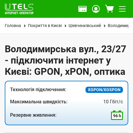
Головна
Покриття в Києві
Шевченківський
Володимирсь
Володимирська вул., 23/27
- підключити інтернет у
Києві: GPON, xPON, оптика
Технологія підключення:
XGPON/XGSPON
Максимальна швидкість:
10 Гбіт/с
Резервне живлення:
96 h