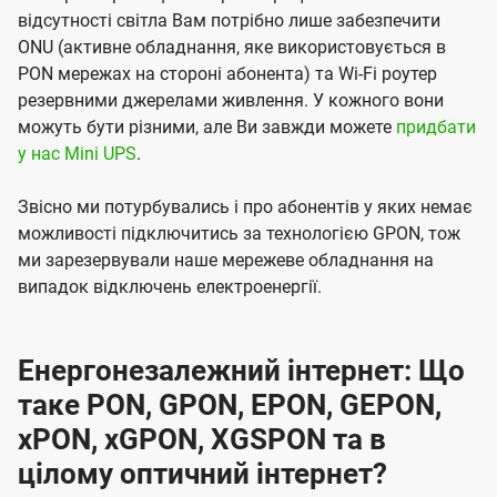
відсутності світла Вам потрібно лише забезпечити
ONU (активне обладнання, яке використовується в
PON мережах на стороні абонента) та Wi-Fi роутер
резервними джерелами живлення. У кожного вони
можуть бути різними, але Ви завжди можете
придбати
у нас Mini UPS
.
Звісно ми потурбувались і про абонентів у яких немає
можливості підключитись за технологією GPON, тож
ми зарезервували наше мережеве обладнання на
випадок відключень електроенергії.
Енергонезалежний інтернет: Що
таке PON, GPON, EPON, GEPON,
xPON, xGPON, XGSPON та в
цілому оптичний інтернет?