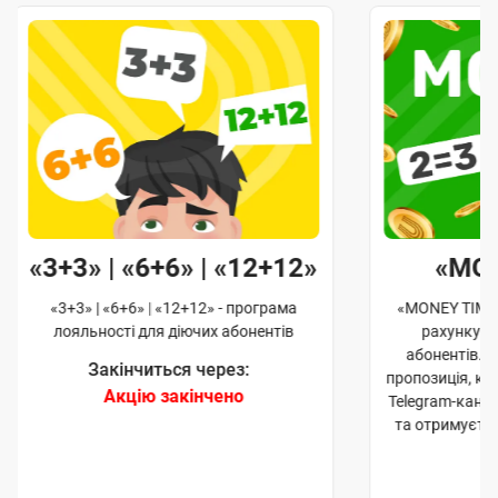
«3+3» | «6+6» | «12+12»
«MO
«3+3» | «6+6» | «12+12» - програма
«MONEY TIME»
лояльності для діючих абонентів
рахунку д
абонентів. 
Закінчиться через:
пропозиція, к
Акцію закінчено
Telegram-кана
та отримуєте