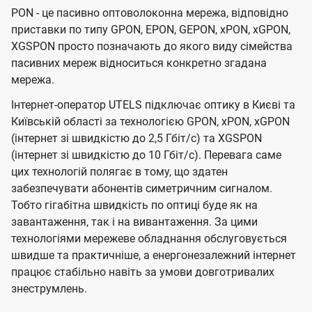
PON - це пасивно оптоволоконна мережа, відповідно
приставки по типу GPON, EPON, GEPON, xPON, xGPON,
XGSPON просто позначають до якого виду сімейства
пасивних мереж відноситься конкретно згадана
мережа.
Інтернет-оператор UTELS підключає оптику в Києві та
Київській області за технологією GPON, xPON, xGPON
(інтернет зі швидкістю до 2,5 Гбіт/с) та XGSPON
(інтернет зі швидкістю до 10 Гбіт/с). Перевага саме
цих технологій полягає в тому, що здатен
забезпечувати абонентів симетричним сигналом.
Тобто гігабітна швидкість по оптиці буде як на
завантаження, так і на вивантаження. За цими
технологіями мережеве обладнання обслуговується
швидше та практичніше, а енергонезалежний інтернет
працює стабільно навіть за умови довготривалих
знеструмлень.