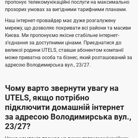
а
а
пропонує телекомунікаційні послуги на максимально
ї
прозорих умовах за вигідними тарифними планами.
ч
ч
U
е
е
Наш інтернет-провайдер має дуже розгалужену
t
н
н
мережу, що дозволяє покривати всі райони та масиви
e
Києва. Ми пропонуємо якісне стабільне інтернет-
н
н
l
зʼєднання за доступними цінами. Приєднатися до
я
я
великої родини UTELS, ставши абонентом компанії
s
може приватна особа та бізнес, який розташований за
адресою Володимирська вул., 23/27.
Чому варто звернути увагу на
UTELS, якщо потрібно
підключити домашній інтернет
за адресою Володимирська вул.,
23/27?