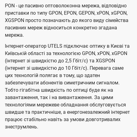
PON - це пасивно оптоволоконна мережа, відповідно
приставки по типу GPON, EPON, GEPON, xPON, xGPON,
XGSPON просто позначають до якого виду сімейства
пасивних мереж відноситься конкретно згадана
мережа.
Інтернет-оператор UTELS підключає оптику в Києві та
Київській області за технологією GPON, xPON, xGPON
(інтернет зі швидкістю до 2,5 Гбіт/с) та XGSPON
(інтернет зі швидкістю до 10 Гбіт/с). Перевага саме
цих технологій полягає в тому, що здатен
забезпечувати абонентів симетричним сигналом.
Тобто гігабітна швидкість по оптиці буде як на
завантаження, так і на вивантаження. За цими
технологіями мережеве обладнання обслуговується
швидше та практичніше, а енергонезалежний інтернет
працює стабільно навіть за умови довготривалих
знеструмлень.