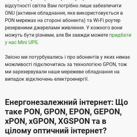
відсутності світла Вам потрібно лише забезпечити
ONU (активне обладнання, яке використовується в
PON мережах на стороні абонента) та Wi-Fi роутер
резервними джерелами живлення. У кожного вони
можуть бути різними, але Ви завжди можете
придбати
у нас Mini UPS
.
Звісно ми потурбувались і про абонентів у яких немає
можливості підключитись за технологією GPON, тож
ми зарезервували наше мережеве обладнання на
випадок відключень електроенергії.
Енергонезалежний інтернет: Що
таке PON, GPON, EPON, GEPON,
xPON, xGPON, XGSPON та в
цілому оптичний інтернет?