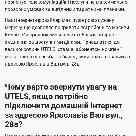
а
а
пропонує телекомунікаційні послуги на максимально
ї
прозорих умовах за вигідними тарифними планами.
ч
ч
U
е
е
Наш інтернет-провайдер має дуже розгалужену
t
н
н
мережу, що дозволяє покривати всі райони та масиви
e
Києва. Ми пропонуємо якісне стабільне інтернет-
н
н
l
зʼєднання за доступними цінами. Приєднатися до
я
я
великої родини UTELS, ставши абонентом компанії
s
може приватна особа та бізнес, який розташований за
адресою Ярославів Вал вул., 28в.
Чому варто звернути увагу на
UTELS, якщо потрібно
підключити домашній інтернет
за адресою Ярославів Вал вул.,
28в?