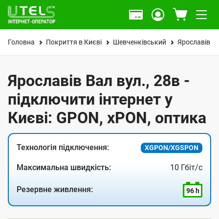
Головна
Покриття в Києві
Шевченківський
Ярославів Ва
Ярославів Вал вул., 28в -
підключити інтернет у
Києві: GPON, xPON, оптика
Технологія підключення:
XGPON/XGSPON
Максимальна швидкість:
10 Гбіт/с
Резервне живлення:
96 h