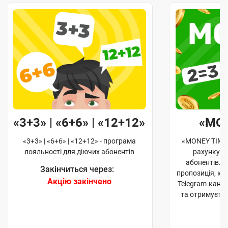
«3+3» | «6+6» | «12+12»
«MO
«3+3» | «6+6» | «12+12» - програма
«MONEY TIME»
лояльності для діючих абонентів
рахунку д
абонентів. 
Закінчиться через:
пропозиція, к
Акцію закінчено
Telegram-кана
та отримуєте