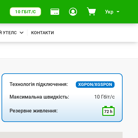
Укр
10 ГБІТ/С
Й УТЕЛС
КОНТАКТИ
Технологія підключення:
XGPON/XGSPON
Максимальна швидкість:
10 Гбіт/с
Резервне живлення:
72 h