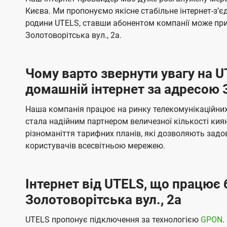
ї
я
я
е
е
Києва. Ми пропонуємо якісне стабільне інтернет-зʼ
U
м
м
б
б
родини UTELS, ставши абонентом компанії може при
t
а
а
Золотоворітська вул., 2а.
e
ч
ч
l
е
е
Чому варто звернути увагу на 
н
н
s
домашній інтернет за адресою З
н
н
я
я
Наша компанія працює на ринку телекомунікаційних 
стала надійним партнером величезної кількості кия
різноманіття тарифних планів, які дозволяють зад
користувачів всесвітньою мережею.
Інтернет від UTELS, що працює 
Золотоворітська вул., 2а
UTELS пропонує підключення за технологією
GPON
.