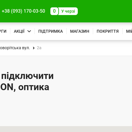
+38 (093) 170-03-50
0
У черзі
УГИ
АКЦІЇ
ПІДТРИМКА
МАГАЗИН
ПОКРИТТЯ
МІ
оворітська вул.
2а
- підключити
PON, оптика