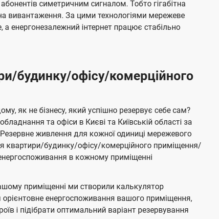
 абонентів симетричним сигналом. Тобто гігабітна
і на вивантаження. За цими технологіями мережеве
 а енергонезалежний інтернет працює стабільно
ри/будинку/офісу/комерційного
му, як не бізнесу, який успішно резервує себе сам?
бладнання та офіси в Києві та Київській області за
Резервне живлення для кожної одиниці мережевого
ня квартири/будинку/офісу/комерційного приміщення/
е енергоспоживання в кожному приміщенні
ашому приміщенні ми створили калькулятор
я орієнтовне енергоспоживання вашого приміщення,
роїв і підібрати оптимальний варіант резервування