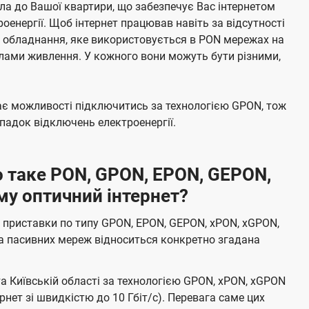
а до Вашої квартири, що забезпечує Вас інтернетом
енергії. Щоб інтернет працював навіть за відсутності
е обладнання, яке використовується в PON мережах на
елами живлення. У кожного вони можуть бути різними,
має можливості підключитись за технологією GPON, тож
адок відключень електроенергії.
 таке PON, GPON, EPON, GEPON,
му оптичний інтернет?
 приставки по типу GPON, EPON, GEPON, xPON, xGPON,
а пасивних мереж відноситься конкретно згадана
та Київській області за технологією GPON, xPON, xGPON
ернет зі швидкістю до 10 Гбіт/с). Перевага саме цих