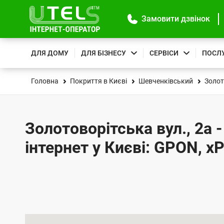
Замовити дзвінок
ДЛЯ ДОМУ
ДЛЯ БІЗНЕСУ
СЕРВІСИ
ПОСЛ
Головна
Покриття в Києві
Шевченківський
Золот
Золотоворітська вул., 2а 
інтернет у Києві: GPON, x
К