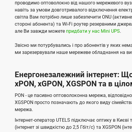
проводимо оптоволокно від нашого мережевого вузл
навіть за умови довготривалого відключення електро
світла Вам потрібно лише забезпечити ONU (активн
стороні абонента) та Wi-Fi роутер резервними джер
але Ви завжди можете
придбати у нас Mini UPS
.
Звісно ми потурбувались і про абонентів у яких не
ми зарезервували наше мережеве обладнання на вип
Енергонезалежний інтернет: Що
xPON, xGPON, XGSPON та в ціло
PON - це пасивно оптоволоконна мережа, відповідно
XGSPON просто позначають до якого виду сімейств
мережа.
Інтернет-оператор UTELS підключає оптику в Києві 
(інтернет зі швидкістю до 2,5 Гбіт/с) та XGSPON (інт