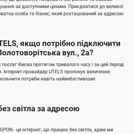
я
е
єднання за доступними цінами. Приєднатися до великої
м
б
ватна особа та бізнес, який розташований за адресою
а
ч
е
UTELS, якщо потрібно підключити
н
олотоворітська вул., 2а?
н
я
послуг Києва протягом тривалого часу і за цей період
н. Інтернет-провайдер UTELS пропонує величезне
овольнити потреби навіть найвибагливіших
без світла за адресою
 GPON - це інтернет, що працює без світла, адже ми