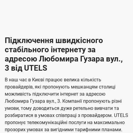
-
-
і
л
л
н
а
а
п
к
к
2
2
р
і
і
о
л
л
к
4
к
4
е
в
н
н
а
г
г
ю
ю
т
т
р
т
н
о
н
о
і
ч
ч
и
и
а
д
д
в
я
я
н
е
е
т
в
и
в
и
Підключення швидкісного
з
з
и
і
н
н
п
н
н
н
н
а
а
і
стабільного інтернету за
н
н
д
д
м
м
о
о
к
я
я
адресою Любомира Гузара вул.,
л
к
о
о
ю
г
г
ч
3 від UTELS
в
в
о
е
о
о
н
л
л
н
м
В наш час в Києві працює велика кількість
т
т
я
е
е
провайдерів, які пропонують мешканцям столиці
п
е
е
н
н
можливість підключити інтернет за адресою
л
л
а
н
н
Любомира Гузара вул., 3. Компанії пропонують різні
я
я
е
е
н
умови, тому доводиться дуже ретельно вивчати та
м
м
б
б
і
розбиратися в умовах співпраці з провайдером. UTELS
а
а
пропонує телекомунікаційні послуги на максимально
ї
прозорих умовах за вигідними тарифними планами.
ч
ч