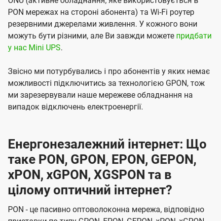
ONU (активне обладнання, яке використовується в
PON мережах на стороні абонента) та Wi-Fi роутер
резервними джерелами живлення. У кожного вони
можуть бути різними, але Ви завжди можете
придбати
у нас Mini UPS
.
Звісно ми потурбувались і про абонентів у яких немає
можливості підключитись за технологією GPON, тож
ми зарезервували наше мережеве обладнання на
випадок відключень електроенергії.
Енергонезалежний інтернет: Що
таке PON, GPON, EPON, GEPON,
xPON, xGPON, XGSPON та в
цілому оптичний інтернет?
PON - це пасивно оптоволоконна мережа, відповідно