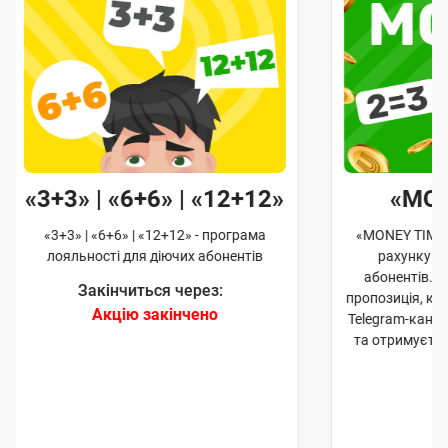
«3+3» | «6+6» | «12+12»
«MO
«3+3» | «6+6» | «12+12» - програма
«MONEY TIME»
лояльності для діючих абонентів
рахунку д
абонентів. 
Закінчиться через:
пропозиція, к
Акцію закінчено
Telegram-кана
та отримуєте