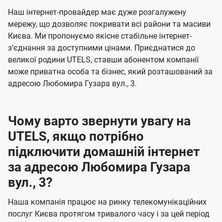
U
е
е
Наш інтернет-провайдер має дуже розгалужену
t
н
н
мережу, що дозволяє покривати всі райони та масиви
e
Києва. Ми пропонуємо якісне стабільне інтернет-
н
н
l
зʼєднання за доступними цінами. Приєднатися до
я
я
великої родини UTELS, ставши абонентом компанії
s
може приватна особа та бізнес, який розташований за
адресою Любомира Гузара вул., 3.
Чому варто звернути увагу на
UTELS, якщо потрібно
підключити домашній інтернет
за адресою Любомира Гузара
вул., 3?
Наша компанія працює на ринку телекомунікаційних
послуг Києва протягом тривалого часу і за цей період