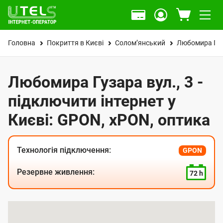
Головна
Покриття в Києві
Солом’янський
Любомира Гуз
Любомира Гузара вул., 3 -
підключити інтернет у
Києві: GPON, xPON, оптика
Технологія підключення:
GPON
Резервне живлення:
72 h
К