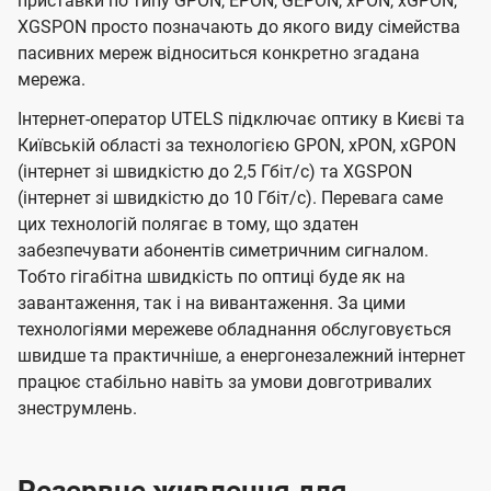
приставки по типу GPON, EPON, GEPON, xPON, xGPON,
XGSPON просто позначають до якого виду сімейства
пасивних мереж відноситься конкретно згадана
мережа.
Інтернет-оператор UTELS підключає оптику в Києві та
Київській області за технологією GPON, xPON, xGPON
(інтернет зі швидкістю до 2,5 Гбіт/с) та XGSPON
(інтернет зі швидкістю до 10 Гбіт/с). Перевага саме
цих технологій полягає в тому, що здатен
забезпечувати абонентів симетричним сигналом.
Тобто гігабітна швидкість по оптиці буде як на
завантаження, так і на вивантаження. За цими
технологіями мережеве обладнання обслуговується
швидше та практичніше, а енергонезалежний інтернет
працює стабільно навіть за умови довготривалих
знеструмлень.