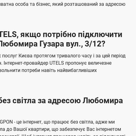
б
ватна особа та бізнес, який розташований за адресою
а
ч
е
UTELS, якщо потрібно підключити
н
Любомира Гузара вул., 3/12?
н
я
послуг Києва протягом тривалого часу і за цей період
н. Інтернет-провайдер UTELS пропонує величезне
овольнити потреби навіть найвибагливіших
 без світла за адресою Любомира
 GPON - це інтернет, що працює без світла, адже ми
а до Вашої квартири, що забезпечує Вас інтернетом