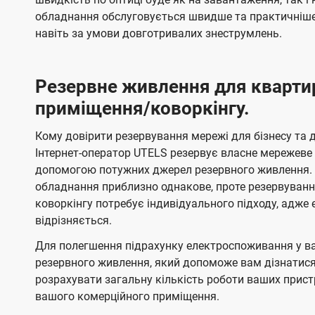
обладнання обслуговується швидше та практичніше,
навіть за умови довготривалих знеструмлень.
Резервне живлення для кварти
приміщення/коворкінгу.
Кому довірити резервування мережі для бізнесу та до
Інтернет-оператор UTELS резервує власне мережеве о
допомогою потужних джерел резервного живлення. 
обладнання приблизно однакове, проте резервуван
коворкінгу потребує індивідуального підходу, адж
відрізняється.
Для полегшення підрахунку електроспоживання у в
резервного живлення, який допоможе вам дізнатис
розрахувати загальну кількість роботи ваших прист
вашого комерційного приміщення.