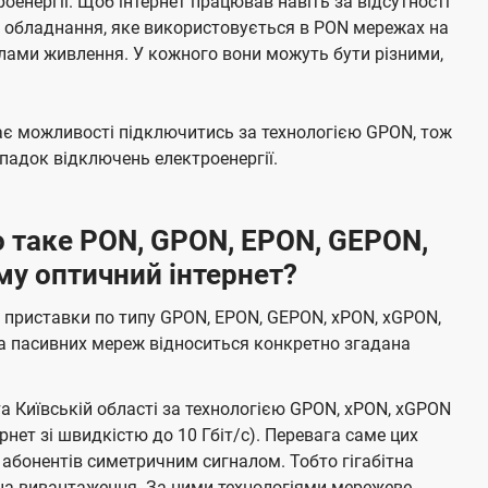
енергії. Щоб інтернет працював навіть за відсутності
е обладнання, яке використовується в PON мережах на
елами живлення. У кожного вони можуть бути різними,
має можливості підключитись за технологією GPON, тож
адок відключень електроенергії.
 таке PON, GPON, EPON, GEPON,
му оптичний інтернет?
 приставки по типу GPON, EPON, GEPON, xPON, xGPON,
а пасивних мереж відноситься конкретно згадана
та Київській області за технологією GPON, xPON, xGPON
ернет зі швидкістю до 10 Гбіт/с). Перевага саме цих
 абонентів симетричним сигналом. Тобто гігабітна
і на вивантаження. За цими технологіями мережеве