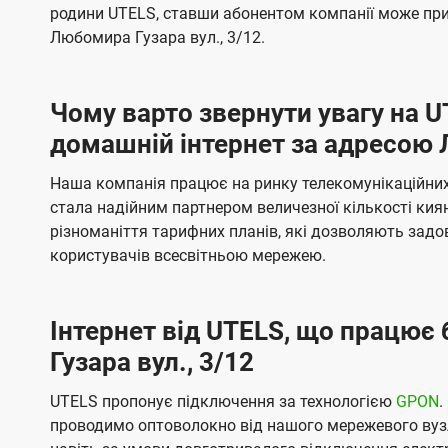
б
б
родини UTELS, ставши абонентом компанії може при
t
а
а
Любомира Гузара вул., 3/12.
e
ч
ч
l
е
е
Чому варто звернути увагу на 
н
н
s
домашній інтернет за адресою 
н
н
я
я
Наша компанія працює на ринку телекомунікаційних 
стала надійним партнером величезної кількості кия
різноманіття тарифних планів, які дозволяють зад
користувачів всесвітньою мережею.
Інтернет від UTELS, що працює
Гузара вул., 3/12
UTELS пропонує підключення за технологією
GPON
.
проводимо оптоволокно від нашого мережевого вузл