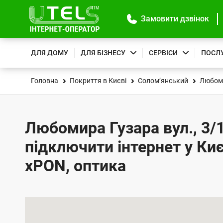
Замовити дзвінок
ДЛЯ ДОМУ
ДЛЯ БІЗНЕСУ
СЕРВІСИ
ПОСЛ
Головна
Покриття в Києві
Солом’янський
Любоми
Любомира Гузара вул., 3/1
підключити інтернет у Киє
xPON, оптика
К
а