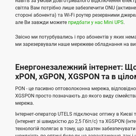
навіть за умови довготривалого відключення електро
світла Вам потрібно лише забезпечити ONU (активн
стороні абонента) та Wi-Fi роутер резервними джер
але Ви завжди можете
придбати у нас Mini UPS
.
Звісно ми потурбувались і про абонентів у яких не
ми зарезервували наше мережеве обладнання на вип
Енергонезалежний інтернет: Що
xPON, xGPON, XGSPON та в ціло
PON - це пасивно оптоволоконна мережа, відповідно
XGSPON просто позначають до якого виду сімейств
мережа.
Інтернет-оператор UTELS підключає оптику в Києві 
(інтернет зі швидкістю до 2,5 Гбіт/с) та XGSPON (інт
технологій полягає в тому, що здатен забезпечувати
швидкість по оптиці буде як на завантаження, так 