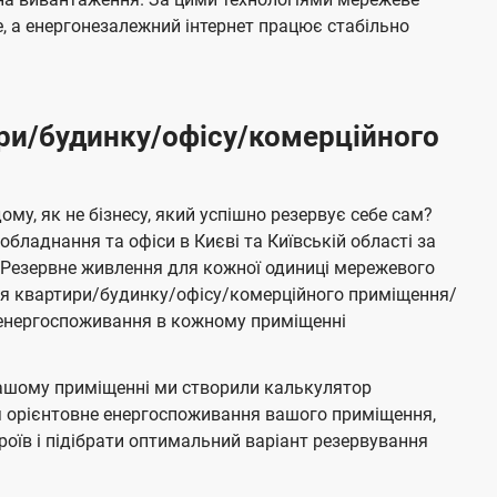
 а енергонезалежний інтернет працює стабільно
ри/будинку/офісу/комерційного
му, як не бізнесу, який успішно резервує себе сам?
бладнання та офіси в Києві та Київській області за
Резервне живлення для кожної одиниці мережевого
ня квартири/будинку/офісу/комерційного приміщення/
е енергоспоживання в кожному приміщенні
ашому приміщенні ми створили калькулятор
я орієнтовне енергоспоживання вашого приміщення,
роїв і підібрати оптимальний варіант резервування