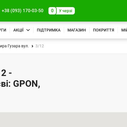
+38 (093) 170-03-50
0
У черзі
УГИ
АКЦІЇ
ПІДТРИМКА
МАГАЗИН
ПОКРИТТЯ
МІ
ра Гузара вул.
3/12
2 -
ві: GPON,