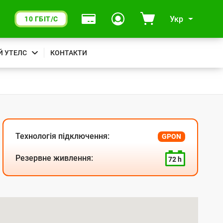
Укр
10 ГБІТ/С
Й УТЕЛС
КОНТАКТИ
Технологія підключення:
GPON
Резервне живлення:
72 h