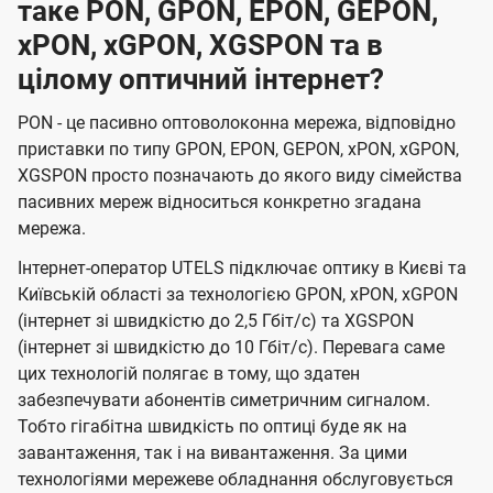
таке PON, GPON, EPON, GEPON,
xPON, xGPON, XGSPON та в
цілому оптичний інтернет?
PON - це пасивно оптоволоконна мережа, відповідно
приставки по типу GPON, EPON, GEPON, xPON, xGPON,
XGSPON просто позначають до якого виду сімейства
пасивних мереж відноситься конкретно згадана
мережа.
Інтернет-оператор UTELS підключає оптику в Києві та
Київській області за технологією GPON, xPON, xGPON
(інтернет зі швидкістю до 2,5 Гбіт/с) та XGSPON
(інтернет зі швидкістю до 10 Гбіт/с). Перевага саме
цих технологій полягає в тому, що здатен
забезпечувати абонентів симетричним сигналом.
Тобто гігабітна швидкість по оптиці буде як на
завантаження, так і на вивантаження. За цими
технологіями мережеве обладнання обслуговується