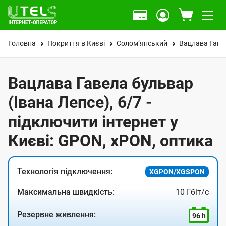
Головна
Покриття в Києві
Солом’янський
Вацлава Гавел
Вацлава Гавела бульвар
(Івана Лепсе), 6/7 -
підключити інтернет у
Києві: GPON, xPON, оптика
Технологія підключення:
XGPON/XGSPON
Максимальна швидкість:
10 Гбіт/с
Резервне живлення:
96 h