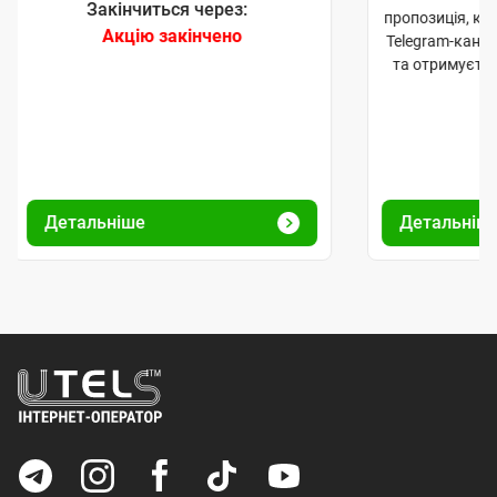
Закінчиться через:
пропозиція, к
Акцію закінчено
Telegram-кана
та отримуєте
Детальніше
Детальніш