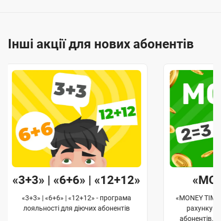
Інші акції для нових абонентів
«3+3» | «6+6» | «12+12»
«MO
«3+3» | «6+6» | «12+12» - програма
«MONEY TIME»
лояльності для діючих абонентів
рахунку д
абонентів. 