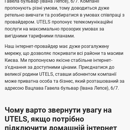
Гавела бульвар (Івана Лепсе), 6/7. Компанії
м
м
б
б
і
пропонують різні умови, тому доводиться дуже
а
а
ї
ретельно вивчати та розбиратися в умовах співпраці з
ч
ч
провайдером. UTELS пропонує телекомунікаційні
U
е
е
послуги на максимально прозорих умовах за
t
вигідними тарифними планами.
н
н
e
н
н
Наш інтернет-провайдер має дуже розгалужену
l
я
я
мережу, що дозволяє покривати всі райони та масиви
s
Києва. Ми пропонуємо якісне стабільне інтернет-
зʼєднання за доступними цінами. Приєднатися до
великої родини UTELS, ставши абонентом компанії
може приватна особа та бізнес, який розташований за
адресою Вацлава Гавела бульвар (Івана Лепсе), 6/7.
Чому варто звернути увагу на
UTELS, якщо потрібно
підключити домашній інтернет