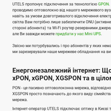
UTELS пропонує підключення за технологією
GPON
.
проводимо оптоволокно від нашого мережевого вузл
навіть за умови довготривалого відключення електро
світла Вам потрібно лише забезпечити ONU (активн
стороні абонента) та Wi-Fi роутер резервними джер
але Ви завжди можете
придбати у нас Mini UPS
.
Звісно ми потурбувались і про абонентів у яких не
ми зарезервували наше мережеве обладнання на вип
Енергонезалежний інтернет: Що
xPON, xGPON, XGSPON та в ціло
PON - це пасивно оптоволоконна мережа, відповідно
XGSPON просто позначають до якого виду сімейств
мережа.
Інтернет-оператор UTELS підключає оптику в Києві 