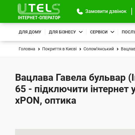
Замовити дзвінок
ДЛЯ ДОМУ
ДЛЯ БІЗНЕСУ
СЕРВІСИ
ПОСЛ
Головна
Покриття в Києві
Солом’янський
Вацлав
Вацлава Гавела бульвар (І
65 - підключити інтернет 
xPON, оптика
К