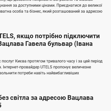
я
е
єднання за доступними цінами. Приєднатися до великої
м
б
ватна особа та бізнес, який розташований за адресою
а
ч
е
UTELS, якщо потрібно підключити
н
Вацлава Гавела бульвар (Івана
н
я
послуг Києва протягом тривалого часу і за цей період
н. Інтернет-провайдер UTELS пропонує величезне
овольнити потреби навіть найвибагливіших
без світла за адресою Вацлава
5