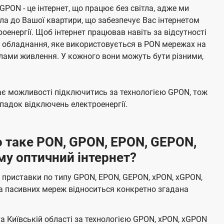
 GPON - це інтернет, що працює без світла, адже ми
а до Вашої квартири, що забезпечує Вас інтернетом
енергії. Щоб інтернет працював навіть за відсутності
е обладнання, яке використовується в PON мережах на
елами живлення. У кожного вони можуть бути різними,
має можливості підключитись за технологією GPON, тож
адок відключень електроенергії.
 таке PON, GPON, EPON, GEPON,
му оптичний інтернет?
 приставки по типу GPON, EPON, GEPON, xPON, xGPON,
а пасивних мереж відноситься конкретно згадана
та Київській області за технологією GPON, xPON, xGPON