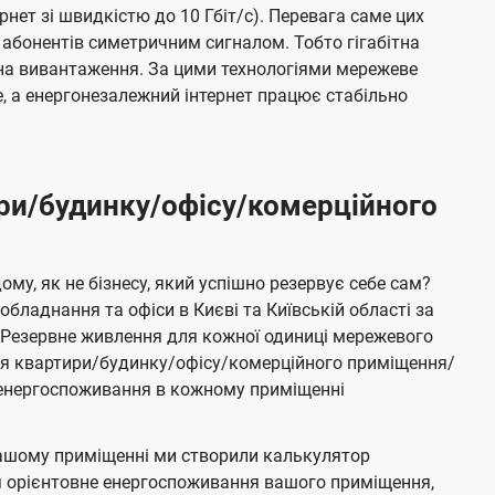
ернет зі швидкістю до 10 Гбіт/с). Перевага саме цих
 абонентів симетричним сигналом. Тобто гігабітна
і на вивантаження. За цими технологіями мережеве
 а енергонезалежний інтернет працює стабільно
ри/будинку/офісу/комерційного
му, як не бізнесу, який успішно резервує себе сам?
бладнання та офіси в Києві та Київській області за
Резервне живлення для кожної одиниці мережевого
ня квартири/будинку/офісу/комерційного приміщення/
е енергоспоживання в кожному приміщенні
ашому приміщенні ми створили калькулятор
я орієнтовне енергоспоживання вашого приміщення,