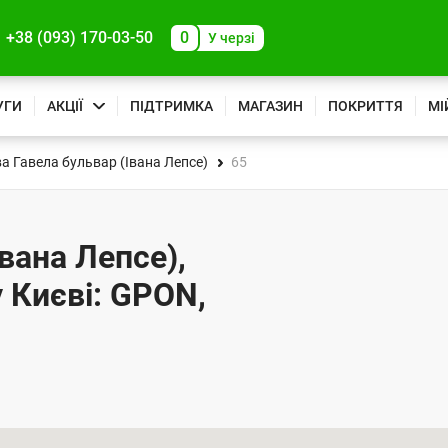
+38 (093) 170-03-50
0
У черзі
УГИ
АКЦІЇ
ПІДТРИМКА
МАГАЗИН
ПОКРИТТЯ
МІ
а Гавела бульвар (Івана Лепсе)
65
вана Лепсе),
у Києві: GPON,