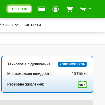
Укр
10 ГБІТ/С
Й УТЕЛС
КОНТАКТИ
Технологія підключення:
XGPON/XGSPON
Максимальна швидкість:
10 Гбіт/с
Резервне живлення:
96 h