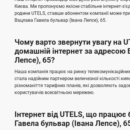
ї
я
я
е
е
Києва. Ми пропонуємо якісне стабільне інтернет-зʼ
U
м
м
б
б
родини UTELS, ставши абонентом компанії може при
t
а
а
Вацлава Гавела бульвар (Івана Лепсе), 65.
e
ч
ч
l
е
е
Чому варто звернути увагу на 
н
н
s
домашній інтернет за адресою 
н
н
Лепсе), 65?
я
я
Наша компанія працює на ринку телекомунікаційних 
стала надійним партнером величезної кількості кия
різноманіття тарифних планів, які дозволяють зад
користувачів всесвітньою мережею.
Інтернет від UTELS, що працює 
Гавела бульвар (Івана Лепсе), 6