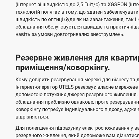
(інтернет зі швидкістю до 2,5 Гбіт/с) та XGSPON (інт
технологій полягає в тому, що здатен забезпечувати
швидкість по оптиці буде як на завантаження, так 
обладнання обслуговується швидше та практичніше,
навіть за умови довготривалих знеструмлень.
Резервне живлення для кварти
приміщення/коворкінгу.
Кому довірити резервування мережі для бізнесу та до
Інтернет-оператор UTELS резервує власне мережеве о
допомогою потужних джерел резервного живлення. 
обладнання приблизно однакове, проте резервуван
коворкінгу потребує індивідуального підходу, адж
відрізняється.
Для полегшення підрахунку електроспоживання у в
резервного живлення, який допоможе вам дізнатис