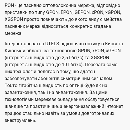
PON - це пасивно оптоволоконна мережа, відповідно
приставки по типу GPON, EPON, GEPON, xPON, xGPON,
XGSPON просто позначають до якого виду сімейства
пасивних мереж відноситься конкретно згадана
мережа.
Інтернет-оператор UTELS підключає оптику в Києві та
Київській області за технологією GPON, xPON, xGPON
(інтернет зі швидкістю до 2,5 Гбіт/с) та XGSPON
(інтернет зі швидкістю до 10 Гбіт/с). Перевага саме
цих технологій полягає в тому, що здатен
забезпечувати абонентів симетричним сигналом.
Тобто гігабітна швидкість по оптиці буде як на
завантаження, так і на вивантаження. За цими
технологіями мережеве обладнання обслуговується
швидше та практичніше, а енергонезалежний інтернет
працює стабільно навіть за умови довготривалих
знеструмлень.