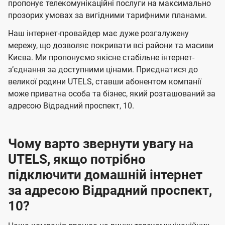
а
а
пропонує телекомунікаційні послуги на максимально
ї
прозорих умовах за вигідними тарифними планами.
ч
ч
U
е
е
Наш інтернет-провайдер має дуже розгалужену
t
н
н
мережу, що дозволяє покривати всі райони та масиви
e
Києва. Ми пропонуємо якісне стабільне інтернет-
н
н
l
зʼєднання за доступними цінами. Приєднатися до
я
я
великої родини UTELS, ставши абонентом компанії
s
може приватна особа та бізнес, який розташований за
адресою Відрадний проспект, 10.
Чому варто звернути увагу на
UTELS, якщо потрібно
підключити домашній інтернет
за адресою Відрадний проспект,
10?