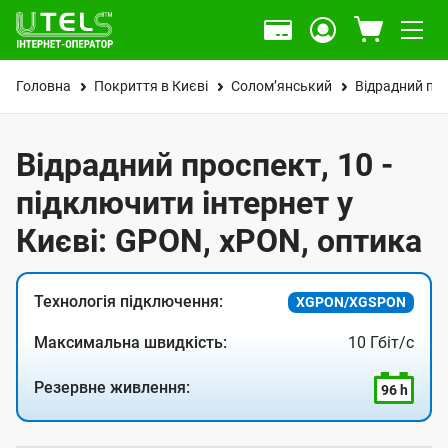
Головна
Покриття в Києві
Солом’янський
Відрадний пр
Відрадний проспект, 10 -
підключити інтернет у
Києві: GPON, xPON, оптика
Технологія підключення:
XGPON/XGSPON
Максимальна швидкість:
10 Гбіт/с
Резервне живлення:
96 h