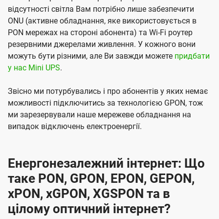
відсутності світла Вам потрібно лише забезпечити
ONU (активне обладнання, яке використовується в
PON мережах на стороні абонента) та Wi-Fi роутер
резервними джерелами живлення. У кожного вони
можуть бути різними, але Ви завжди можете
придбати
у нас Mini UPS
.
Звісно ми потурбувались і про абонентів у яких немає
можливості підключитись за технологією GPON, тож
ми зарезервували наше мережеве обладнання на
випадок відключень електроенергії.
Енергонезалежний інтернет: Що
таке PON, GPON, EPON, GEPON,
xPON, xGPON, XGSPON та в
цілому оптичний інтернет?