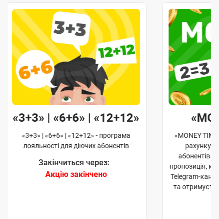
«3+3» | «6+6» | «12+12»
«MO
«3+3» | «6+6» | «12+12» - програма
«MONEY TIME»
лояльності для діючих абонентів
рахунку д
абонентів. 
Закінчиться через:
пропозиція, к
Акцію закінчено
Telegram-кана
та отримуєте