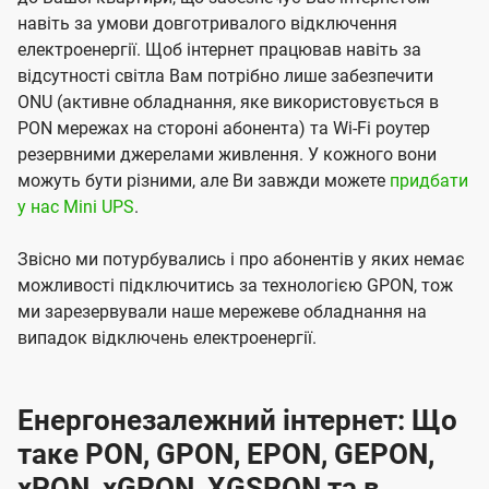
навіть за умови довготривалого відключення
електроенергії. Щоб інтернет працював навіть за
відсутності світла Вам потрібно лише забезпечити
ONU (активне обладнання, яке використовується в
PON мережах на стороні абонента) та Wi-Fi роутер
резервними джерелами живлення. У кожного вони
можуть бути різними, але Ви завжди можете
придбати
у нас Mini UPS
.
Звісно ми потурбувались і про абонентів у яких немає
можливості підключитись за технологією GPON, тож
ми зарезервували наше мережеве обладнання на
випадок відключень електроенергії.
Енергонезалежний інтернет: Що
таке PON, GPON, EPON, GEPON,
xPON, xGPON, XGSPON та в