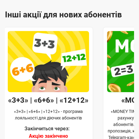
Інші акції для нових абонентів
«3+3» | «6+6» | «12+12»
«MO
«3+3» | «6+6» | «12+12» - програма
«MONEY TIME»
лояльності для діючих абонентів
рахунку д
абонентів. 
Закінчиться через:
пропозиція, к
Акцію закінчено
Telegram-кана