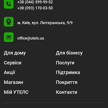
+38 (044) 599-99-52
+38 (093) 170-03-50
U
м. Київ,
вул. Лютеранська, 9/9
A
office@utels.ua
Для дому
Для бізнесу
Сервіси
Послуги
Акції
Підтримка
Магазин
Покриття
Мій УТЕЛС
Контакти