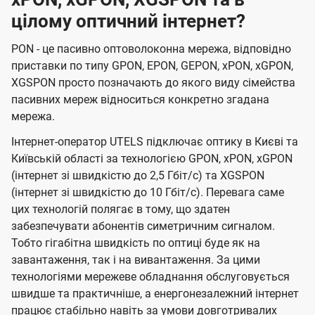
цілому оптичний інтернет?
PON - це пасивно оптоволоконна мережа, відповідно
приставки по типу GPON, EPON, GEPON, xPON, xGPON,
XGSPON просто позначають до якого виду сімейства
пасивних мереж відноситься конкретно згадана
мережа.
Інтернет-оператор UTELS підключає оптику в Києві та
Київській області за технологією GPON, xPON, xGPON
(інтернет зі швидкістю до 2,5 Гбіт/с) та XGSPON
(інтернет зі швидкістю до 10 Гбіт/с). Перевага саме
цих технологій полягає в тому, що здатен
забезпечувати абонентів симетричним сигналом.
Тобто гігабітна швидкість по оптиці буде як на
завантаження, так і на вивантаження. За цими
технологіями мережеве обладнання обслуговується
швидше та практичніше, а енергонезалежний інтернет
працює стабільно навіть за умови довготривалих