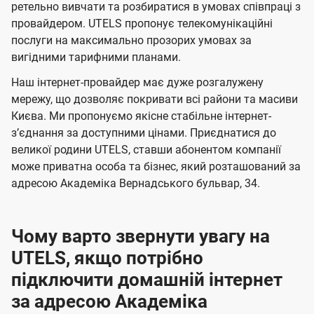
а
а
ї
ретельно вивчати та розбиратися в умовах співпраці з
ч
ч
провайдером. UTELS пропонує телекомунікаційні
U
е
е
послуги на максимально прозорих умовах за
t
вигідними тарифними планами.
н
н
e
н
н
Наш інтернет-провайдер має дуже розгалужену
l
я
я
мережу, що дозволяє покривати всі райони та масиви
s
Києва. Ми пропонуємо якісне стабільне інтернет-
зʼєднання за доступними цінами. Приєднатися до
великої родини UTELS, ставши абонентом компанії
може приватна особа та бізнес, який розташований за
адресою Академіка Вернадського бульвар, 34.
Чому варто звернути увагу на
UTELS, якщо потрібно
підключити домашній інтернет
за адресою Академіка