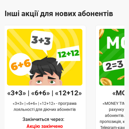
Інші акції для нових абонентів
«3+3» | «6+6» | «12+12»
«MO
«3+3» | «6+6» | «12+12» - програма
«MONEY TIME»
лояльності для діючих абонентів
рахунку д
абонентів. 
Закінчиться через:
пропозиція, к
Акцію закінчено
Telegram-кана