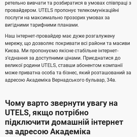
а
а
ї
ретельно вивчати та розбиратися в умовах співпраці з
ч
ч
провайдером. UTELS пропонує телекомунікаційні
U
е
е
послуги на максимально прозорих умовах за
t
вигідними тарифними планами.
н
н
e
н
н
Наш інтернет-провайдер має дуже розгалужену
l
я
я
мережу, що дозволяє покривати всі райони та масиви
s
Києва. Ми пропонуємо якісне стабільне інтернет-
зʼєднання за доступними цінами. Приєднатися до
великої родини UTELS, ставши абонентом компанії
може приватна особа та бізнес, який розташований за
адресою Академіка Вернадського бульвар, 34в.
Чому варто звернути увагу на
UTELS, якщо потрібно
підключити домашній інтернет
за адресою Академіка