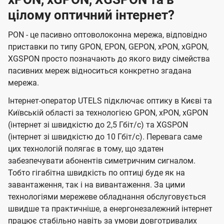
цілому оптичний інтернет?
PON - це пасивно оптоволоконна мережа, відповідно
приставки по типу GPON, EPON, GEPON, xPON, xGPON,
XGSPON просто позначають до якого виду сімейства
пасивних мереж відноситься конкретно згадана
мережа.
Інтернет-оператор UTELS підключає оптику в Києві та
Київській області за технологією GPON, xPON, xGPON
(інтернет зі швидкістю до 2,5 Гбіт/с) та XGSPON
(інтернет зі швидкістю до 10 Гбіт/с). Перевага саме
цих технологій полягає в тому, що здатен
забезпечувати абонентів симетричним сигналом.
Тобто гігабітна швидкість по оптиці буде як на
завантаження, так і на вивантаження. За цими
технологіями мережеве обладнання обслуговується
швидше та практичніше, а енергонезалежний інтернет
працює стабільно навіть за умови довготривалих