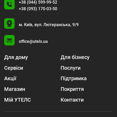
+38 (044) 599-99-52
+38 (093) 170-03-50
U
м. Київ,
вул. Лютеранська, 9/9
A
office@utels.ua
Для дому
Для бізнесу
Сервіси
Послуги
Акції
Підтримка
Магазин
Покриття
Мій УТЕЛС
Контакти