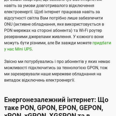
навіть за умови довготривалого відключення
електроенергії. Щоб інтернет працював навіть за
відсутності світла Вам потрібно лише забезпечити
ONU (активне обладнання, яке використовується в
PON мережах на стороні абонента) та Wi-Fi роутер
резервними джерелами живлення. У кожного вони
можуть бути різними, але Ви завжди можете
придбати
у нас Mini UPS
.
Звісно ми потурбувались і про абонентів у яких немає
можливості підключитись за технологією GPON, тож
ми зарезервували наше мережеве обладнання на
випадок відключень електроенергії.
Енергонезалежний інтернет: Що
таке PON, GPON, EPON, GEPON,
xPON, xGPON, XGSPON та в