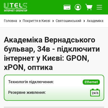
Головна
Покриття в Києві
Святошинський
Академіка В
Академіка Вернадського
бульвар, 34в - підключити
інтернет у Києві: GPON,
xPON, оптика
Технологія підключення:
Ethernet
Резервне живлення:
24 h