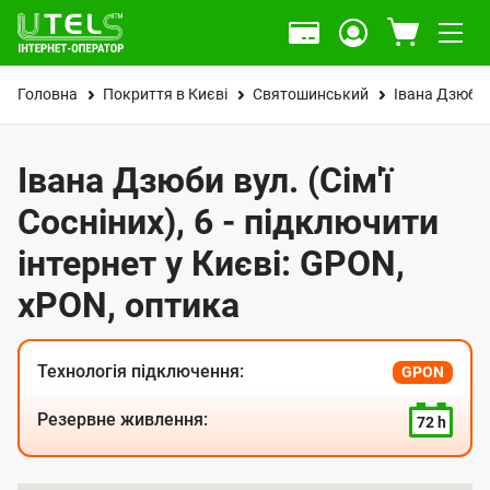
Головна
Покриття в Києві
Святошинський
Івана Дзюби в
Івана Дзюби вул. (Сім'ї
Сосніних), 6 - підключити
інтернет у Києві: GPON,
xPON, оптика
Технологія підключення:
GPON
Резервне живлення:
72 h