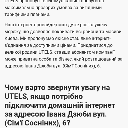
а
а
UTELS пропонує телекомунікаційні послуги на
ї
максимально прозорих умовах за вигідними
ч
ч
U
тарифними планами.
е
е
t
н
н
Наш інтернет-провайдер має дуже розгалужену
e
мережу, що дозволяє покривати всі райони та масиви
н
н
l
Києва. Ми пропонуємо якісне стабільне інтернет-
я
я
зʼєднання за доступними цінами. Приєднатися до
s
великої родини UTELS, ставши абонентом компанії
може приватна особа та бізнес, який розташований за
адресою Івана Дзюби вул. (Сім'ї Сосніних), 6.
Чому варто звернути увагу на
UTELS, якщо потрібно
підключити домашній інтернет
за адресою Івана Дзюби вул.
(Сім'ї Сосніних), 6?