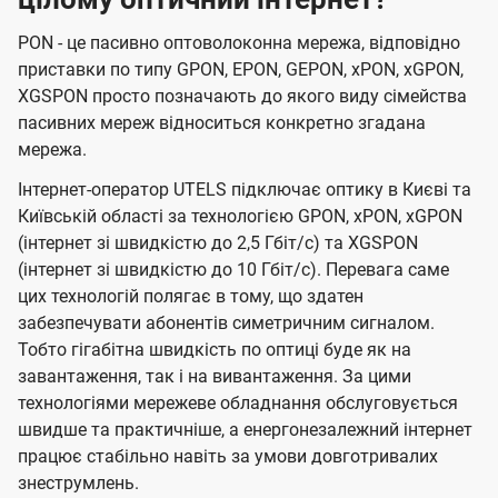
PON - це пасивно оптоволоконна мережа, відповідно
приставки по типу GPON, EPON, GEPON, xPON, xGPON,
XGSPON просто позначають до якого виду сімейства
пасивних мереж відноситься конкретно згадана
мережа.
Інтернет-оператор UTELS підключає оптику в Києві та
Київській області за технологією GPON, xPON, xGPON
(інтернет зі швидкістю до 2,5 Гбіт/с) та XGSPON
(інтернет зі швидкістю до 10 Гбіт/с). Перевага саме
цих технологій полягає в тому, що здатен
забезпечувати абонентів симетричним сигналом.
Тобто гігабітна швидкість по оптиці буде як на
завантаження, так і на вивантаження. За цими
технологіями мережеве обладнання обслуговується
швидше та практичніше, а енергонезалежний інтернет
працює стабільно навіть за умови довготривалих
знеструмлень.