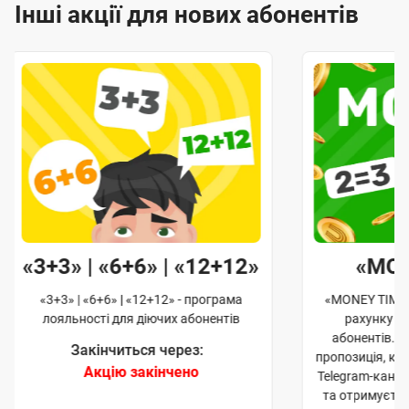
Інші акції для нових абонентів
«3+3» | «6+6» | «12+12»
«MO
«3+3» | «6+6» | «12+12» - програма
«MONEY TIME»
лояльності для діючих абонентів
рахунку д
абонентів. 
Закінчиться через:
пропозиція, к
Акцію закінчено
Telegram-кана
та отримуєте