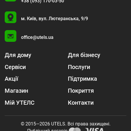
+38 (093) 170-03-50
U
м. Київ,
вул. Лютеранська, 9/9
A
office@utels.ua
Для дому
Для бізнесу
Сервіси
Послуги
Акції
Підтримка
Магазин
Покриття
Мій УТЕЛС
Контакти
© 2015—2026 UTELS. Всі права захищені.
Публічний договір.