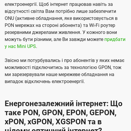
електроенергії. Щоб інтернет працював навіть за
відсутності світла Вам потрібно лише забезпечити
ONU (активне обладнання, яке використовується в
PON мережах на стороні абонента) та Wi-Fi роутер
резервними джерелами живлення. У кожного вони
можуть бути різними, але Ви завжди можете
придбати
у нас Mini UPS
.
Звісно ми потурбувались і про абонентів у яких немає
можливості підключитись за технологією GPON, тож
ми зарезервували наше мережеве обладнання на
випадок відключень електроенергії.
Енергонезалежний інтернет: Що
таке PON, GPON, EPON, GEPON,
xPON, xGPON, XGSPON та в
цілому оптичний інтернет?