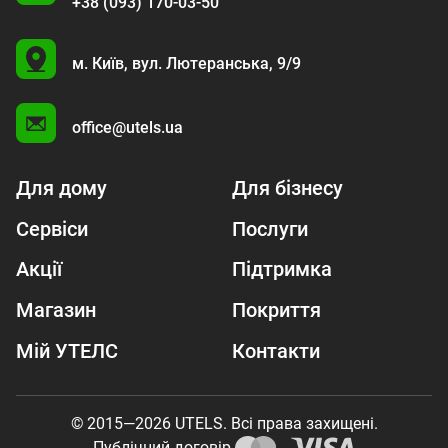
+38 (093) 170-03-50
U
м. Київ,
вул. Лютеранська, 9/9
A
office@utels.ua
Для дому
Для бізнесу
Сервіси
Послуги
Акції
Підтримка
Магазин
Покриття
Мій УТЕЛС
Контакти
© 2015—2026 UTELS. Всі права захищені.
Публічний договір.