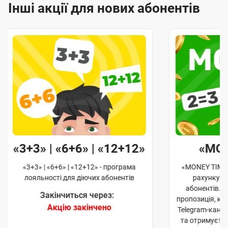
Інші акції для нових абонентів
«3+3» | «6+6» | «12+12»
«MO
«3+3» | «6+6» | «12+12» - програма
«MONEY TIME»
лояльності для діючих абонентів
рахунку д
абонентів. 
Закінчиться через:
пропозиція, к
Акцію закінчено
Telegram-кана
та отримуєте