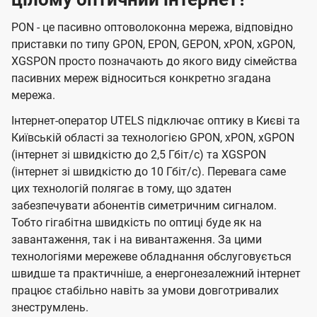
PON - це пасивно оптоволоконна мережа, відповідно
приставки по типу GPON, EPON, GEPON, xPON, xGPON,
XGSPON просто позначають до якого виду сімейства
пасивних мереж відноситься конкретно згадана
мережа.
Інтернет-оператор UTELS підключає оптику в Києві та
Київській області за технологією GPON, xPON, xGPON
(інтернет зі швидкістю до 2,5 Гбіт/с) та XGSPON
(інтернет зі швидкістю до 10 Гбіт/с). Перевага саме
цих технологій полягає в тому, що здатен
забезпечувати абонентів симетричним сигналом.
Тобто гігабітна швидкість по оптиці буде як на
завантаження, так і на вивантаження. За цими
технологіями мережеве обладнання обслуговується
швидше та практичніше, а енергонезалежний інтернет
працює стабільно навіть за умови довготривалих
знеструмлень.