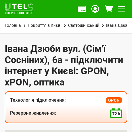
Головна
Покриття в Києві
Святошинський
Івана Дзюби в
Івана Дзюби вул. (Сім'ї
Сосніних), 6а - підключити
інтернет у Києві: GPON,
xPON, оптика
Технологія підключення:
GPON
Резервне живлення:
72 h