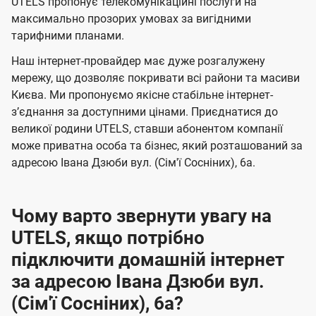
а
а
UTELS пропонує телекомунікаційні послуги на
ї
максимально прозорих умовах за вигідними
ч
ч
U
тарифними планами.
е
е
t
н
н
Наш інтернет-провайдер має дуже розгалужену
e
мережу, що дозволяє покривати всі райони та масиви
н
н
l
Києва. Ми пропонуємо якісне стабільне інтернет-
я
я
зʼєднання за доступними цінами. Приєднатися до
s
великої родини UTELS, ставши абонентом компанії
може приватна особа та бізнес, який розташований за
адресою Івана Дзюби вул. (Сім'ї Сосніних), 6а.
Чому варто звернути увагу на
UTELS, якщо потрібно
підключити домашній інтернет
за адресою Івана Дзюби вул.
(Сім'ї Сосніних), 6а?