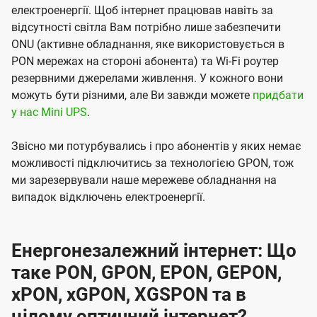
електроенергії. Щоб інтернет працював навіть за
відсутності світла Вам потрібно лише забезпечити
ONU (активне обладнання, яке використовується в
PON мережах на стороні абонента) та Wi-Fi роутер
резервними джерелами живлення. У кожного вони
можуть бути різними, але Ви завжди можете
придбати
у нас Mini UPS
.
Звісно ми потурбувались і про абонентів у яких немає
можливості підключитись за технологією GPON, тож
ми зарезервували наше мережеве обладнання на
випадок відключень електроенергії.
Енергонезалежний інтернет: Що
таке PON, GPON, EPON, GEPON,
xPON, xGPON, XGSPON та в
цілому оптичний інтернет?