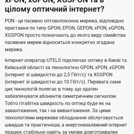
цілому оптичний інтернет?
PON - це пасивно оптоволоконна мережа, відповідно
приставки по типу GPON, EPON, GEPON, xPON, xGPON,
XGSPON просто позначають до якого виду сімейства
пасивних мереж відноситься конкретно згадана
мережа.
Інтернет-оператор UTELS підключає оптику в Києві та
Київській області за технологією GPON, xPON, xGPON
(інтернет зі швидкістю до 2,5 Гбіт/с) та XGSPON
(інтернет зі швидкістю до 10 Гбіт/с). Перевага саме
цих технологій полягає в тому, що здатен
забезпечувати абонентів симетричним сигналом.
Тобто гігабітна швидкість по оптиці буде як на
завантаження, так і на вивантаження. За цими
технологіями мережеве обладнання обслуговується
швидше та практичніше, а енергонезалежний інтернет
працює стабільно навіть за умови довготривалих