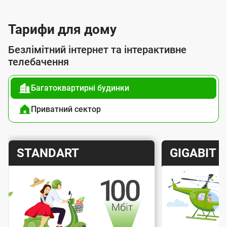
с
л
Тарифи для дому
у
Безлімітний інтернет та інтерактивне
г
телебачення
о
Багатоквартирні будинки
ю
п
Приватний сектор
і
д
Т
Т
STANDART
GIGABIT
к
а
а
л
р
р
ю
и
и
ч
Швидкість інтернету
Швидкіс
ф
ф
е