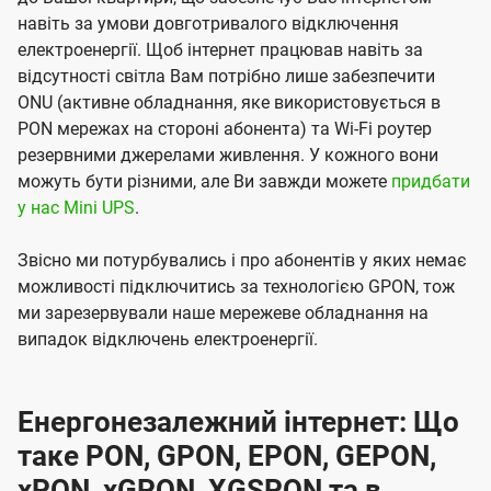
навіть за умови довготривалого відключення
електроенергії. Щоб інтернет працював навіть за
відсутності світла Вам потрібно лише забезпечити
ONU (активне обладнання, яке використовується в
PON мережах на стороні абонента) та Wi-Fi роутер
резервними джерелами живлення. У кожного вони
можуть бути різними, але Ви завжди можете
придбати
у нас Mini UPS
.
Звісно ми потурбувались і про абонентів у яких немає
можливості підключитись за технологією GPON, тож
ми зарезервували наше мережеве обладнання на
випадок відключень електроенергії.
Енергонезалежний інтернет: Що
таке PON, GPON, EPON, GEPON,
xPON, xGPON, XGSPON та в