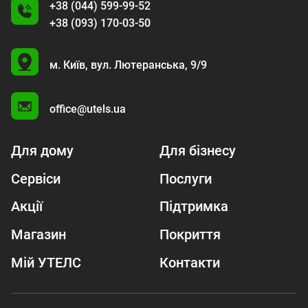
+38 (044) 599-99-52
+38 (093) 170-03-50
U
м. Київ,
вул. Лютеранська, 9/9
A
office@utels.ua
Для дому
Для бізнесу
Сервіси
Послуги
Акції
Підтримка
Магазин
Покриття
Мій УТЕЛС
Контакти