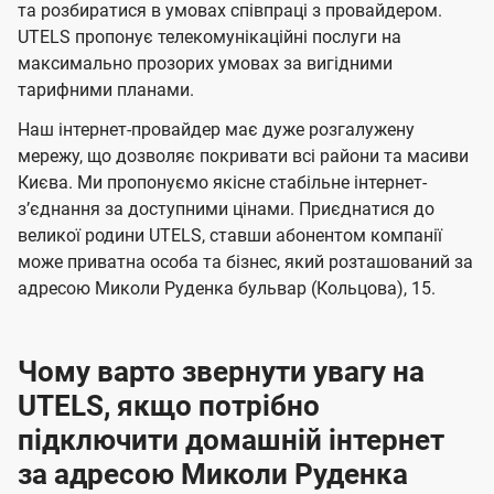
а
а
ї
та розбиратися в умовах співпраці з провайдером.
ч
ч
UTELS пропонує телекомунікаційні послуги на
U
е
е
максимально прозорих умовах за вигідними
t
тарифними планами.
н
н
e
н
н
Наш інтернет-провайдер має дуже розгалужену
l
я
я
мережу, що дозволяє покривати всі райони та масиви
s
Києва. Ми пропонуємо якісне стабільне інтернет-
зʼєднання за доступними цінами. Приєднатися до
великої родини UTELS, ставши абонентом компанії
може приватна особа та бізнес, який розташований за
адресою Миколи Руденка бульвар (Кольцова), 15.
Чому варто звернути увагу на
UTELS, якщо потрібно
підключити домашній інтернет
за адресою Миколи Руденка