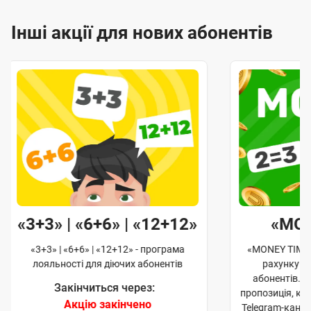
Інші акції для нових абонентів
«3+3» | «6+6» | «12+12»
«MO
«3+3» | «6+6» | «12+12» - програма
«MONEY TIME»
лояльності для діючих абонентів
рахунку д
абонентів. 
Закінчиться через:
пропозиція, к
Акцію закінчено
Telegram-кана