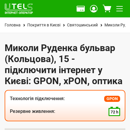
Головна
Покриття в Києві
Святошинський
Миколи Руде
Миколи Руденка бульвар
(Кольцова), 15 -
підключити інтернет у
Києві: GPON, xPON, оптика
Технологія підключення:
GPON
Резервне живлення:
72 h