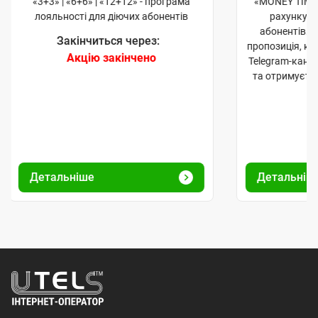
«3+3» | «6+6» | «12+12» - програма
«MONEY TIME»
лояльності для діючих абонентів
рахунку д
абонентів. 
Закінчиться через:
пропозиція, к
Акцію закінчено
Telegram-кана
та отримуєте
Детальніше
Детальніш