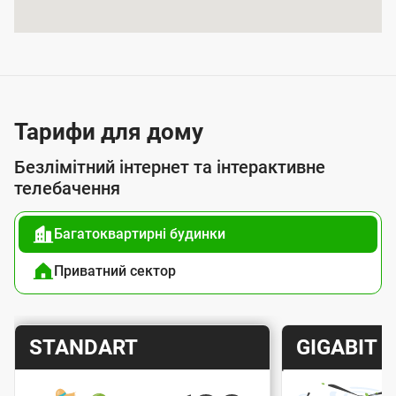
я
п
о
с
л
Тарифи для дому
у
Безлімітний інтернет та інтерактивне
г
телебачення
о
Багатоквартирні будинки
ю
п
Приватний сектор
і
д
Т
Т
STANDART
GIGABIT
к
а
а
л