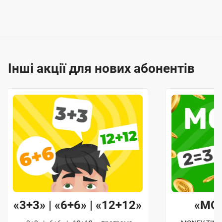
Інші акції для нових абонентів
«3+3» | «6+6» | «12+12»
«MO