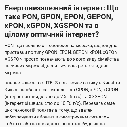
Енергонезалежний інтернет: Що
таке PON, GPON, EPON, GEPON,
xPON, xGPON, XGSPON та в
цілому оптичний інтернет?
PON - це пасивно оптоволоконна мережа, відповідно
приставки по типу GPON, EPON, GEPON, xPON, xGPON,
XGSPON просто позначають до якого виду сімейства
пасивних мереж відноситься конкретно згадана
мережа.
Інтернет-оператор UTELS підключає оптику в Києві та
Київській області за технологією GPON, xPON, xGPON
(інтернет зі швидкістю до 2,5 Гбіт/с) та XGSPON
(інтернет зі швидкістю до 10 Гбіт/с). Перевага саме
цих технологій полягає в тому, що здатен
забезпечувати абонентів симетричним сигналом.
Тобто гігабітна швидкість по оптиці буде як на