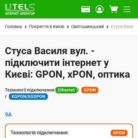
Головна
Покриття в Києві
Святошинський
Стуса Василя
Стуса Василя вул. -
підключити інтернет у
Києві: GPON, xPON, оптика
Технології підключення:
Ethernet
GPON
XGPON/XGSPON
9А
Технологія підключення:
GPON