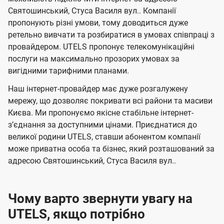
л
л
а
н
н
Святошинський, Стуса Василя вул.. Компанії
я
я
е
е
н
пропонують різні умови, тому доводиться дуже
м
м
б
б
і
ретельно вивчати та розбиратися в умовах співпраці з
а
а
провайдером. UTELS пропонує телекомунікаційні
ї
послуги на максимально прозорих умовах за
ч
ч
U
вигідними тарифними планами.
е
е
t
н
н
Наш інтернет-провайдер має дуже розгалужену
e
мережу, що дозволяє покривати всі райони та масиви
н
н
l
Києва. Ми пропонуємо якісне стабільне інтернет-
я
я
зʼєднання за доступними цінами. Приєднатися до
s
великої родини UTELS, ставши абонентом компанії
може приватна особа та бізнес, який розташований за
адресою Святошинський, Стуса Василя вул..
Чому варто звернути увагу на
UTELS, якщо потрібно