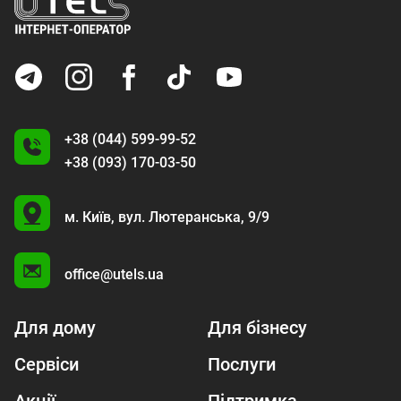
+38 (044) 599-99-52
+38 (093) 170-03-50
U
м. Київ,
вул. Лютеранська, 9/9
A
office@utels.ua
Для дому
Для бізнесу
Сервіси
Послуги
Акції
Підтримка