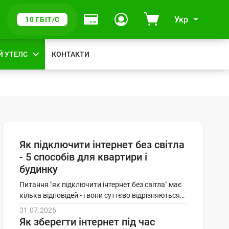
Укр
10 ГБІТ/С
Й УТЕЛС
КОНТАКТИ
І
Як підключити інтернет без світла
- 5 способів для квартири і
н
будинку
ш
Питання "як підключити інтернет без світла" має
і
кілька відповідей - і вони суттєво відрізняються…
н
31.07.2026
Як зберегти інтернет під час
о