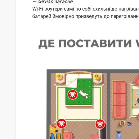
— сигнал загасне.
Wi-Fi роутери самі по собі схильні до нагріва
батарей ймовірно призведуть до перегрівання