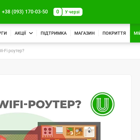
+38 (093) 170-03-50
0
У черзі
УГИ
АКЦІЇ
ПІДТРИМКА
МАГАЗИН
ПОКРИТТЯ
МІ
i-Fi роутер?