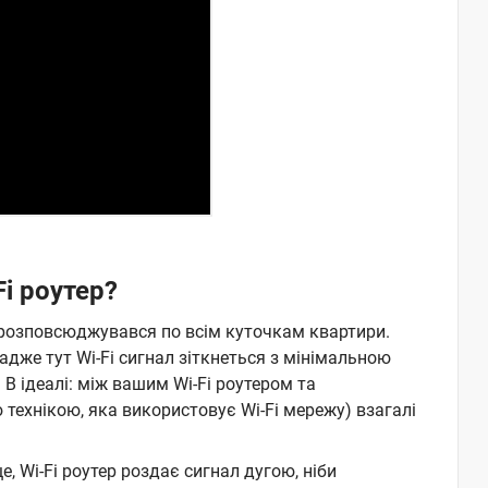
i роутер?
 розповсюджувався по всім куточкам квартири.
дже тут Wi-Fi сигнал зіткнеться з мінімальною
 В ідеалі: між вашим Wi-Fi роутером та
ехнікою, яка використовує Wi-Fi мережу) взагалі
, Wi-Fi роутер роздає сигнал дугою, ніби