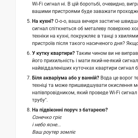
Wi-Fi сигнал ні. В цій боротьбі, очевидно, ви
вашими пристроями буде заважати проходже
На кухні?
О-о-о, ваша вечеря застигне швидше,
сигнал спіткнеться об металеву поверхню хо
техніки на кухні, покружляє в танці з хвилям
пристроїв після такого насиченого дня? Якщо
У кутку квартири?
Таким чином ви не виправи
його прихильність і мати який-не-який сигнал
найвіддаленіших куточках квартири сигнал б
Біля акваріума або у ванній?
Вода це ворог те
техніці та може пришвидшувати окислення ме
напівпровідником, який проведе Wi-Fi сигнал 
трубу".
На підвіконні поруч з батареєю?
Сонечко гріє
і небо ясне...
Ваш роутер зомліє