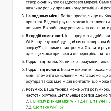
створюючи купол бездротової мережі. Саме т
важливу роль у правильному розміщенні роу
На видному місці
. Логіка проста, якщо ви ба
пристрої. В ідеалі роутер можна інсталювати
поличку. В крайньому разі можна поставити 
В гордій самотності.
Інші предмети, дрібні ч
Wi-Fi роутеру свободу, щоб сигнал ширився б
зверху?" з іншими пристроями. Ставити роуте
адже це може призвести до перегрівання та н
Подалі від тепла.
Як ви вже зрозуміли, тепло
Подалі від вологи
. Вода — шкодить проходже
мідні елементи окисленням. Нагадаємо, що з
роутера також має мідні контакти, що може 
Розумно
. Ваша техніка може бути розумною
частоти роутера. Детальніше розповідаємо пр
7.1.
В чому різниця між Wi-Fi 2.4 ГГц та Wi-Fi 5
7.2.
Що таке Wi-Fi 6?