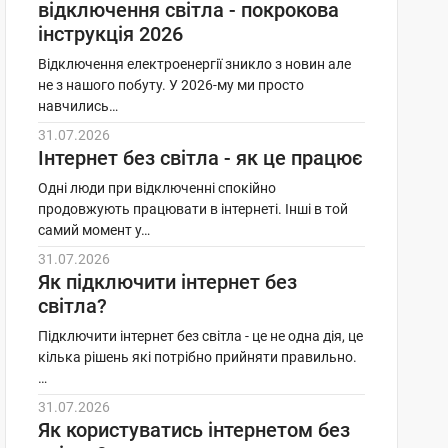
відключення світла - покрокова
в
інструкція 2026
и
Відключення електроенергії зникло з новин але
н
не з нашого побуту. У 2026-му ми просто
навчились…
и
31.07.2026
Інтернет без світла - як це працює
Одні люди при відключенні спокійно
продовжують працювати в інтернеті. Інші в той
самий момент у…
31.07.2026
Як підключити інтернет без
світла?
Підключити інтернет без світла - це не одна дія, це
кілька рішень які потрібно прийняти правильно.
…
31.07.2026
Як користуватись інтернетом без