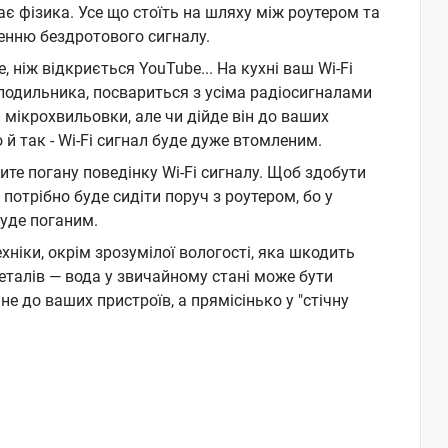
грає фізика. Усе що стоїть на шляху між роутером та
нню бездротового сигналу.
 ніж відкриється YouTube... На кухні ваш Wi-Fi
лодильника, посвариться з усіма радіосигналами
и мікрохвильовки, але чи дійде він до ваших
 й так - Wi-Fi сигнал буде дуже втомленим.
те погану поведінку Wi-Fi сигналу. Щоб здобути
 потрібно буде сидіти поруч з роутером, бо у
уде поганим.
хніки, окрім зрозумілої вологості, яка шкодить
талів — вода у звичайному стані може бути
не до ваших пристроїв, а прямісінько у "стічну