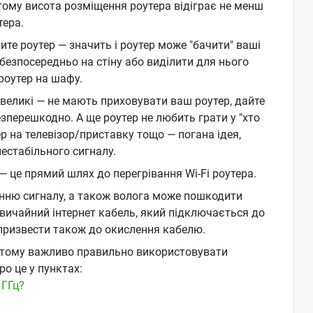
ому висота розміщення роутера відіграє не менш
тера.
чите роутер — значить і роутер може "бачити" ваші
 безпосередньо на стіну або виділити для нього
роутер на шафу.
и великі — не мають приховувати ваш роутер, дайте
езперешкодно. А ще роутер не любить грати у "хто
р на телевізор/приставку тощо — погана ідея,
естабільного сигналу.
 — це прямий шлях до перегрівання Wi-Fi роутера.
нню сигналу, а також волога може пошкодити
вичайний інтернет кабель, який підключається до
призвести також до окислення кабелю.
, тому важливо правильно використовувати
о це у пунктах:
 ГГц?