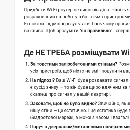
Придбати Wi-Fi роутер це лише пів діла. Навіть
розрахований на роботу з багатьма пристроями 
Fi покаже відмінні результати. І ось чому прави
важливо. Щоб зрозуміти "
як правильно
" - спер
Де НЕ ТРЕБА розміщувати Wi-
За товстими залізобетонними стінами?
Розмі
усіх пристроїв, щоб ніхто не зміг поцупити ва
На підлозі?
Ваш Wi-Fi буде роздавати сигнал 
є сусід знизу — то він буде щиро вдячним за 
скажеш про сигнал у вашій квартирі.
Заховати, щоб не було видно?
Звичайно, якщ
нішу стіни — це естетично. І ця естетика буд
бездротової мережі, а може з часом і взагалі
Поруч з дзеркалом/металевими поверхням