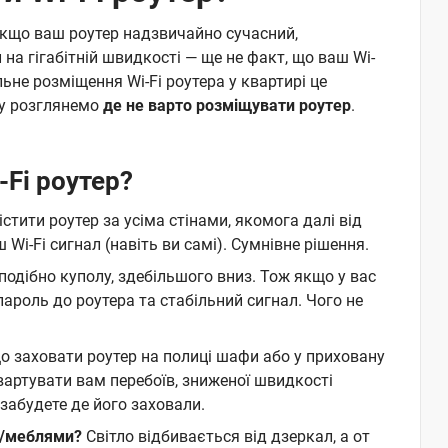
 якщо ваш роутер надзвичайно сучасний,
на гігабітній швидкості — ще не факт, що ваш Wi-
льне розміщення Wi-Fi роутера у квартирі це
шу розглянемо
де не варто розміщувати роутер
.
Fi роутер?
стити роутер за усіма стінами, якомога далі від
ш Wi-Fi сигнал (навіть ви самі). Сумнівне рішення.
подібно куполу, здебільшого вниз. Тож якщо у вас
пароль до роутера та стабільний сигнал. Чого не
о заховати роутер на полиці шафи або у приховану
е вартувати вам перебоїв, зниженої швидкості
 забудете де його заховали.
и/меблями?
Світло відбивається від дзеркал, а от