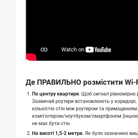
Де ПРАВИЛЬНО розмістити Wi-F
По центру квартири
. Щоб сигнал рівномірно
Зазвичай роутери встановлюють у коридорі, а
кількістю стін між роутером та приміщенням.
комп'ютером/ноутбуком/смартфоном (іншою т
не має бути стін.
На висоті 1,5-2 метри.
Як було зазначено вище