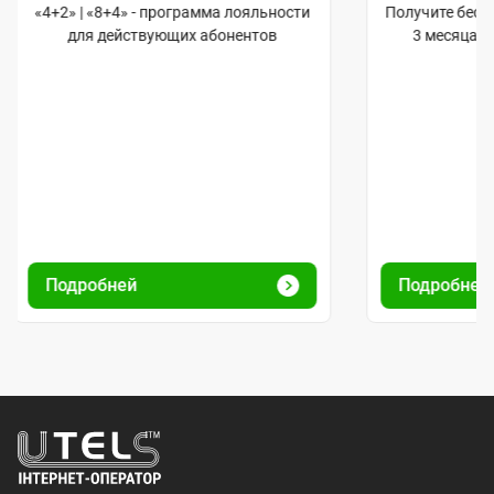
«4+2» | «8+4» - программа лояльности
Получите бес
для действующих абонентов
3 месяца 
Подробней
Подробне