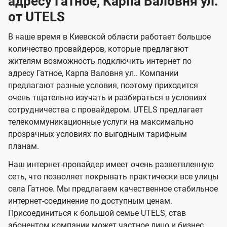
адресу Гатное, Карпа Валовня ул.
н
а
а
е
г
г
н
от UTELS
з
з
и
и
о
о
я
о
о
и
В наше время в Киевской области работает большое
т
т
м
м
количество провайдеров, которые предлагают
U
е
е
жителям возможность подключить интернет по
л
л
t
адресу Гатное, Карпа Валовня ул.. Компании
е
е
e
предлагают разные условия, поэтому приходится
в
в
l
очень тщательно изучать и разбираться в условиях
и
и
сотрудничества с провайдером. UTELS предлагает
s
телекоммуникационные услуги на максимально
д
д
прозрачных условиях по выгодным тарифным
е
е
планам.
н
н
Наш интернет-провайдер имеет очень разветвленную
и
и
сеть, что позволяет покрывать практически все улицы
я
я
села Гатное. Мы предлагаем качественное стабильное
интернет-соединение по доступным ценам.
Присоединиться к большой семье UTELS, став
абонентом компании может частное лицо и бизнес,