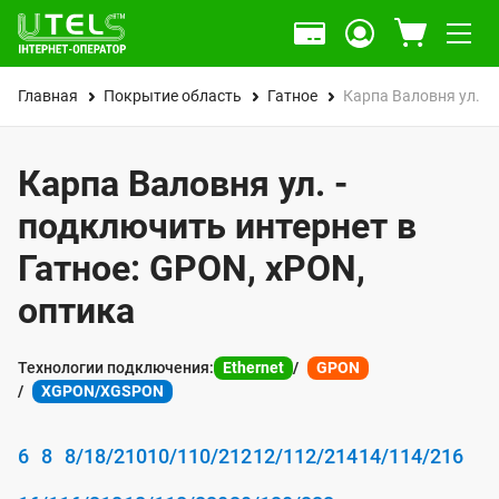
Главная
Покрытие область
Гатное
Карпа Валовня ул.
Карпа Валовня ул. -
подключить интернет в
Гатное: GPON, xPON,
оптика
Технологии подключения:
Ethernet
GPON
XGPON/XGSPON
6
8
8/1
8/2
10
10/1
10/2
12
12/1
12/2
14
14/1
14/2
16