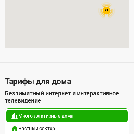
р
21
ы
т
и
я
у
с
л
у
Тарифы для дома
г
Безлимитный интернет и интерактивное
о
телевидение
й
Многоквартирные дома
п
о
Частный сектор