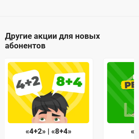
Другие акции для новых
абонентов
«4+2» | «8+4»
«