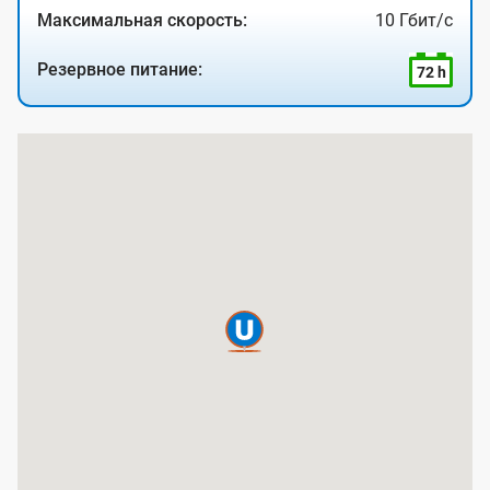
Максимальная скорость:
10 Гбит/с
Резервное питание:
72 h
К
а
р
т
а
п
о
к
р
ы
т