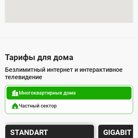
и
я
у
с
л
у
Тарифы для дома
г
Безлимитный интернет и интерактивное
о
телевидение
й
Многоквартирные дома
п
о
Частный сектор
д
к
Т
Т
STANDART
GIGABIT
л