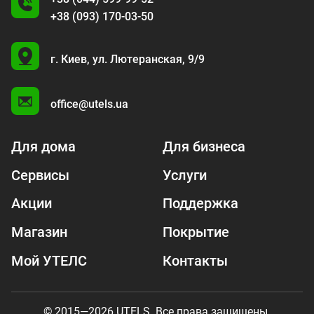
+38 (093) 170-03-50
U
г. Киев,
ул. Лютеранская, 9/9
A
office@utels.ua
Для дома
Для бизнеса
Сервисы
Услуги
Акции
Поддержка
Магазин
Покрытие
Мой УТЕЛС
Контакты
© 2015—2026 UTELS. Все права защищены.