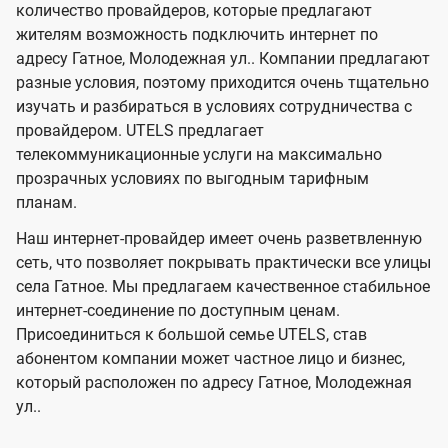
количество провайдеров, которые предлагают
U
е
е
жителям возможность подключить интернет по
л
л
t
адресу Гатное, Молодежная ул.. Компании предлагают
е
е
e
разные условия, поэтому приходится очень тщательно
в
в
l
изучать и разбираться в условиях сотрудничества с
и
и
провайдером. UTELS предлагает
s
телекоммуникационные услуги на максимально
д
д
прозрачных условиях по выгодным тарифным
е
е
планам.
н
н
Наш интернет-провайдер имеет очень разветвленную
и
и
сеть, что позволяет покрывать практически все улицы
я
я
села Гатное. Мы предлагаем качественное стабильное
интернет-соединение по доступным ценам.
Присоединиться к большой семье UTELS, став
абонентом компании может частное лицо и бизнес,
который расположен по адресу Гатное, Молодежная
ул..