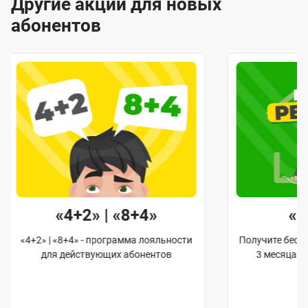
Другие акции для новых
абонентов
«4+2» | «8+4»
«
«4+2» | «8+4» - программа лояльности
Получите бес
для действующих абонентов
3 месяца 