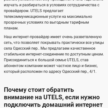
в
в
l
изучать и разбираться в условиях сотрудничества с
и
и
провайдером. UTELS предлагает
s
телекоммуникационные услуги на максимально
д
д
прозрачных условиях по выгодным тарифным
е
е
планам.
н
н
Наш интернет-провайдер имеет очень разветвленную
и
и
сеть, что позволяет покрывать практически все улицы
я
я
села Одесский пер.. Мы предлагаем качественное
стабильное интернет-соединение по доступным ценам.
Присоединиться к большой семье UTELS, став
абонентом компании может частное лицо и бизнес,
который расположен по адресу Одесский пер., 4/1.
Почему стоит обратить
внимание на UTELS, если нужно
подключить домашний интернет