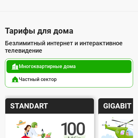
у
с
л
у
Тарифы для дома
г
Безлимитный интернет и интерактивное
о
телевидение
й
Многоквартирные дома
п
о
Частный сектор
д
к
Т
Т
STANDART
GIGABIT
л
а
а
ю
р
р
ч
и
и
е
Скорость интернета
Скорос