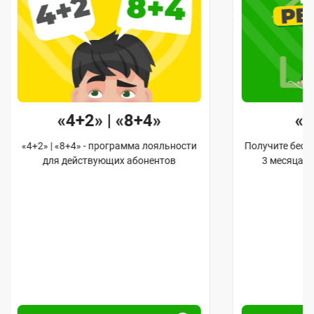
«4+2» | «8+4»
«
«4+2» | «8+4» - программа лояльности
Получите бес
для действующих абонентов
3 месяца 