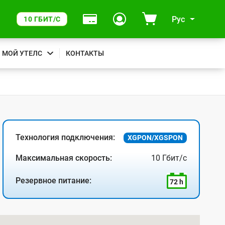
Рус
10 ГБИТ/С
МОЙ УТЕЛС
КОНТАКТЫ
Технология подключения:
XGPON/XGSPON
Максимальная скорость:
10 Гбит/с
Резервное питание:
72 h