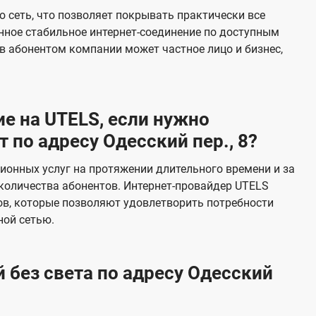
е
 сеть, что позволяет покрывать практически все
в
нное стабильное интернет-соединение по доступным
и
в абонентом компании может частное лицо и бизнес,
д
е
н
е на UTELS, если нужно
и
по адресу Одесский пер., 8?
я
онных услуг на протяжении длительного времени и за
количества абонентов. Интернет-провайдер UTELS
в, которые позволяют удовлетворить потребности
ной сетью.
 без света по адресу Одесский