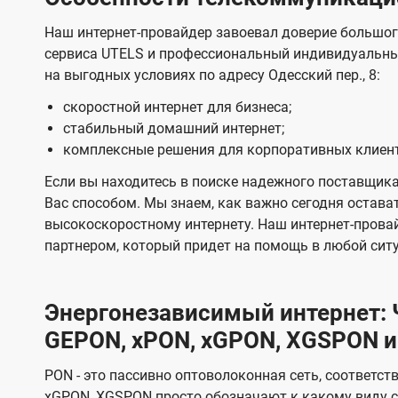
Наш интернет-провайдер завоевал доверие большог
сервиса UTELS и профессиональный индивидуальны
на выгодных условиях по адресу Одесский пер., 8:
скоростной интернет для бизнеса;
стабильный домашний интернет;
комплексные решения для корпоративных клиен
Если вы находитесь в поиске надежного поставщика
Вас способом. Мы знаем, как важно сегодня остават
высокоскоростному интернету. Наш интернет-прова
партнером, который придет на помощь в любой сит
Энергонезависимый интернет: Ч
GEPON, xPON, xGPON, XGSPON и
PON - это пассивно оптоволоконная сеть, соответст
xGPON, XGSPON просто обозначают к какому виду с