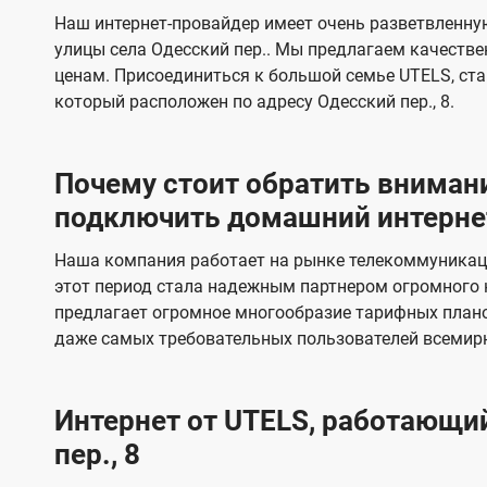
s
е
е
Наш интернет-провайдер имеет очень разветвленную
в
в
улицы села Одесский пер.. Мы предлагаем качестве
и
и
ценам. Присоединиться к большой семье UTELS, ста
д
д
который расположен по адресу Одесский пер., 8.
е
е
н
н
Почему стоит обратить внимани
и
и
подключить домашний интернет 
я
я
Наша компания работает на рынке телекоммуникаци
этот период стала надежным партнером огромного 
предлагает огромное многообразие тарифных плано
даже самых требовательных пользователей всемир
Интернет от UTELS, работающий
пер., 8