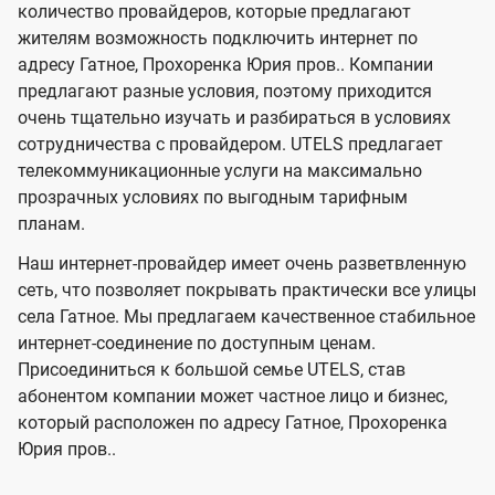
количество провайдеров, которые предлагают
U
е
е
жителям возможность подключить интернет по
л
л
t
адресу Гатное, Прохоренка Юрия пров.. Компании
е
е
e
предлагают разные условия, поэтому приходится
в
в
l
очень тщательно изучать и разбираться в условиях
и
и
сотрудничества с провайдером. UTELS предлагает
s
телекоммуникационные услуги на максимально
д
д
прозрачных условиях по выгодным тарифным
е
е
планам.
н
н
Наш интернет-провайдер имеет очень разветвленную
и
и
сеть, что позволяет покрывать практически все улицы
я
я
села Гатное. Мы предлагаем качественное стабильное
интернет-соединение по доступным ценам.
Присоединиться к большой семье UTELS, став
абонентом компании может частное лицо и бизнес,
который расположен по адресу Гатное, Прохоренка
Юрия пров..