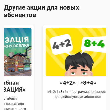
Другие акции для новых
абонентов
«4+2» | «8+4»
«
«4+2» | «8+4» - программа лояльности
Получите бесп
для действующих абонентов
3 месяца и