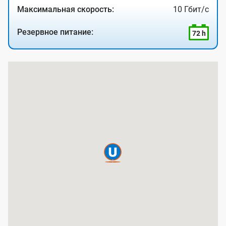
Максимальная скорость:
10 Гбит/с
Резервное питание:
72 h
К
а
р
т
а
п
о
к
р
ы
т