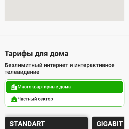
и
я
у
с
л
у
Тарифы для дома
г
Безлимитный интернет и интерактивное
о
телевидение
й
Многоквартирные дома
п
о
Частный сектор
д
к
Т
Т
STANDART
GIGABIT
л