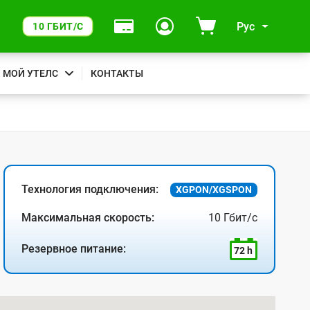
Рус
10 ГБИТ/С
МОЙ УТЕЛС
КОНТАКТЫ
Технология подключения:
XGPON/XGSPON
Максимальная скорость:
10 Гбит/с
Резервное питание:
72 h