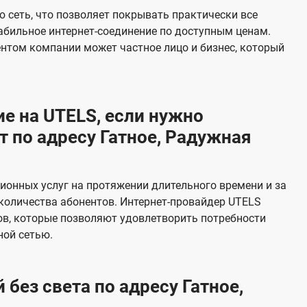
е
 сеть, что позволяет покрывать практически все
в
абильное интернет-соединение по доступным ценам.
и
ентом компании может частное лицо и бизнес, который
д
е
н
е на UTELS, если нужно
и
 по адресу Гатное, Радужная
я
онных услуг на протяжении длительного времени и за
количества абонентов. Интернет-провайдер UTELS
в, которые позволяют удовлетворить потребности
ной сетью.
без света по адресу Гатное,