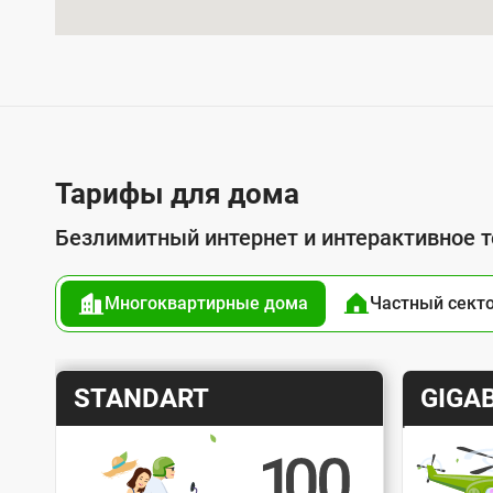
л
у
г
о
й
п
Тарифы для дома
о
Безлимитный интернет и интерактивное 
д
к
Многоквартирные дома
Частный сект
л
ю
ч
Т
Т
STANDART
GIGAB
е
а
а
н
р
р
и
и
и