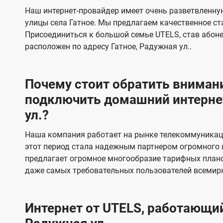
s
е
е
Наш интернет-провайдер имеет очень разветвленную
в
в
улицы села Гатное. Мы предлагаем качественное ст
и
и
Присоединиться к большой семье UTELS, став абон
д
д
расположен по адресу Гатное, Радужная ул..
е
е
н
н
Почему стоит обратить внимани
и
и
подключить домашний интернет
я
я
ул.?
Наша компания работает на рынке телекоммуникаци
этот период стала надежным партнером огромного 
предлагает огромное многообразие тарифных плано
даже самых требовательных пользователей всемир
Интернет от UTELS, работающий 