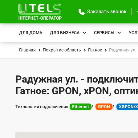
Заказать звонок
ДЛЯ ДОМА
ДЛЯ БИЗНЕСА
СЕРВИСЫ
УСЛ
Главная
Покрытие область
Гатное
Радужная ул.
Радужная ул. - подключит
Гатное: GPON, xPON, опти
Технологии подключения:
Ethernet
GPON
XGPON/
К