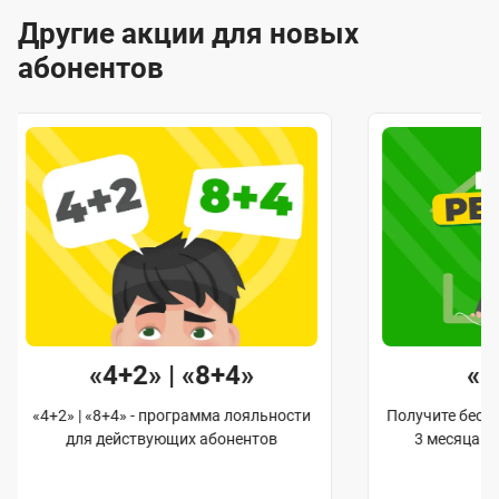
Другие акции для новых
абонентов
«4+2» | «8+4»
«
«4+2» | «8+4» - программа лояльности
Получите бес
для действующих абонентов
3 месяца 