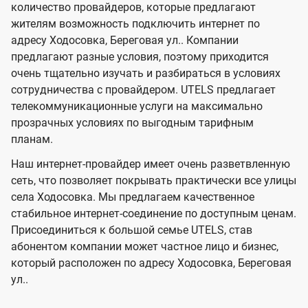
количество провайдеров, которые предлагают
U
е
е
жителям возможность подключить интернет по
л
л
t
адресу Ходосовка, Береговая ул.. Компании
е
е
e
предлагают разные условия, поэтому приходится
в
в
l
очень тщательно изучать и разбираться в условиях
и
и
сотрудничества с провайдером. UTELS предлагает
s
телекоммуникационные услуги на максимально
д
д
прозрачных условиях по выгодным тарифным
е
е
планам.
н
н
Наш интернет-провайдер имеет очень разветвленную
и
и
сеть, что позволяет покрывать практически все улицы
я
я
села Ходосовка. Мы предлагаем качественное
стабильное интернет-соединение по доступным ценам.
Присоединиться к большой семье UTELS, став
абонентом компании может частное лицо и бизнес,
который расположен по адресу Ходосовка, Береговая
ул..