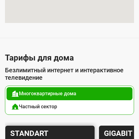
и
я
у
с
л
у
Тарифы для дома
г
Безлимитный интернет и интерактивное
о
телевидение
й
Многоквартирные дома
п
о
Частный сектор
д
к
Т
Т
STANDART
GIGABIT
л