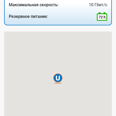
Максимальная скорость:
10 Гбит/с
Резервное питание:
72 h
К
а
р
т
а
п
о
к
р
ы
т