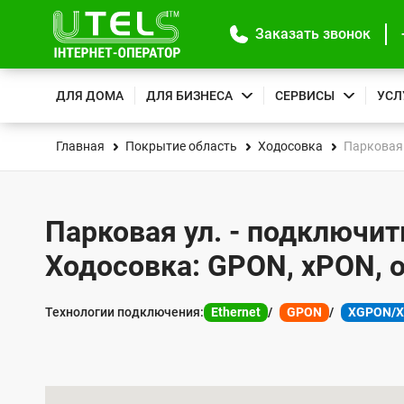
Заказать звонок
ДЛЯ ДОМА
ДЛЯ БИЗНЕСА
СЕРВИСЫ
УСЛ
Главная
Покрытие область
Ходосовка
Парковая 
Парковая ул. - подключит
Ходосовка: GPON, xPON, 
Технологии подключения:
Ethernet
GPON
XGPON/
К