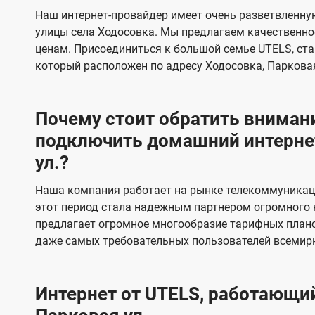
s
е
е
Наш интернет-провайдер имеет очень разветвленную
в
в
улицы села Ходосовка. Мы предлагаем качественно
и
и
ценам. Присоединиться к большой семье UTELS, ста
д
д
который расположен по адресу Ходосовка, Парковая
е
е
н
н
Почему стоит обратить внимани
и
и
подключить домашний интернет
я
я
ул.?
Наша компания работает на рынке телекоммуникаци
этот период стала надежным партнером огромного 
предлагает огромное многообразие тарифных плано
даже самых требовательных пользователей всемир
Интернет от UTELS, работающий