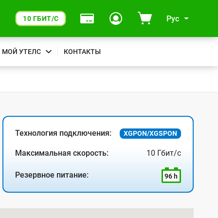
Рус
10 ГБИТ/С
МОЙ УТЕЛС
КОНТАКТЫ
Технология подключения:
XGPON/XGSPON
Максимальная скорость:
10 Гбит/с
Резервное питание:
96 h