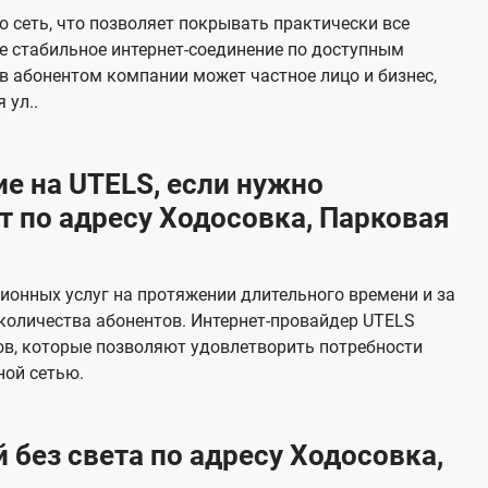
е
 сеть, что позволяет покрывать практически все
в
е стабильное интернет-соединение по доступным
и
в абонентом компании может частное лицо и бизнес,
д
 ул..
е
н
е на UTELS, если нужно
и
 по адресу Ходосовка, Парковая
я
онных услуг на протяжении длительного времени и за
количества абонентов. Интернет-провайдер UTELS
в, которые позволяют удовлетворить потребности
ной сетью.
 без света по адресу Ходосовка,