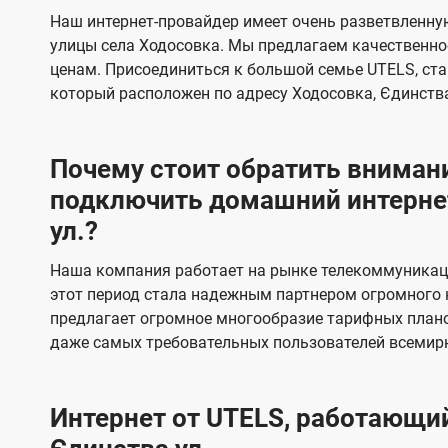
s
е
е
Наш интернет-провайдер имеет очень разветвленную
в
в
улицы села Ходосовка. Мы предлагаем качественно
и
и
ценам. Присоединиться к большой семье UTELS, ста
д
д
который расположен по адресу Ходосовка, Єдинства
е
е
н
н
Почему стоит обратить внимани
и
и
подключить домашний интернет
я
я
ул.?
Наша компания работает на рынке телекоммуникаци
этот период стала надежным партнером огромного 
предлагает огромное многообразие тарифных плано
даже самых требовательных пользователей всемир
Интернет от UTELS, работающий