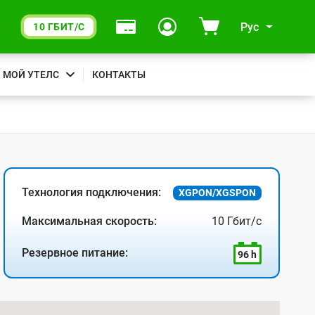
Рус
10 ГБИТ/С
МОЙ УТЕЛС
КОНТАКТЫ
Технология подключения:
XGPON/XGSPON
Максимальная скорость:
10 Гбит/с
Резервное питание:
96 h