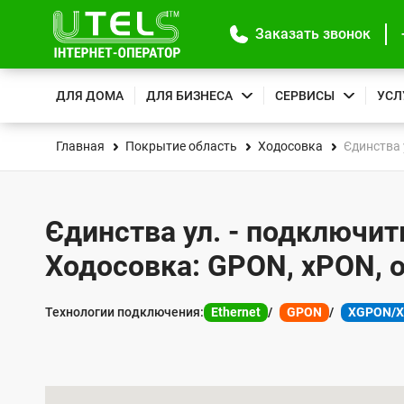
Заказать звонок
ДЛЯ ДОМА
ДЛЯ БИЗНЕСА
СЕРВИСЫ
УСЛ
Главная
Покрытие область
Ходосовка
Єдинства 
Єдинства ул. - подключит
Ходосовка: GPON, xPON, 
Технологии подключения:
Ethernet
GPON
XGPON/
К