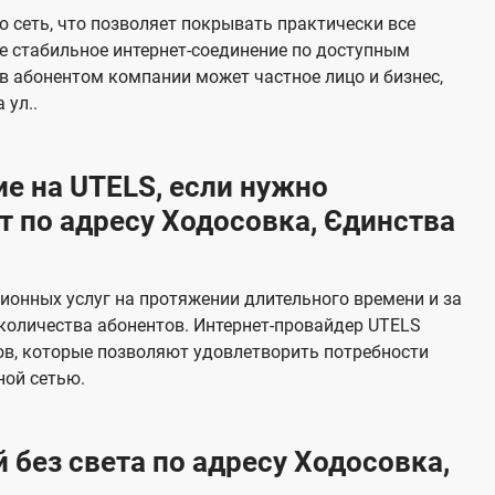
е
 сеть, что позволяет покрывать практически все
в
е стабильное интернет-соединение по доступным
и
в абонентом компании может частное лицо и бизнес,
д
 ул..
е
н
е на UTELS, если нужно
и
 по адресу Ходосовка, Єдинства
я
онных услуг на протяжении длительного времени и за
количества абонентов. Интернет-провайдер UTELS
в, которые позволяют удовлетворить потребности
ной сетью.
 без света по адресу Ходосовка,