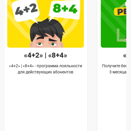
«4+2» | «8+4»
«
«4+2» | «8+4» - программа лояльности
Получите бес
для действующих абонентов
3 месяца 