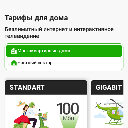
л
у
Тарифы для дома
г
Безлимитный интернет и интерактивное
о
телевидение
й
Многоквартирные дома
п
о
Частный сектор
д
к
Т
Т
STANDART
GIGABIT
л
а
а
ю
р
р
ч
и
и
е
Скорость интернета
Скорос
ф
ф
н