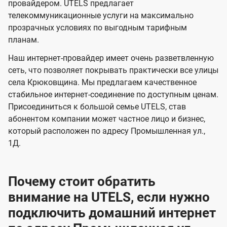
и
и
провайдером. UTELS предлагает
s
телекоммуникационные услуги на максимально
д
д
прозрачных условиях по выгодным тарифным
е
е
планам.
н
н
Наш интернет-провайдер имеет очень разветвленную
и
и
сеть, что позволяет покрывать практически все улицы
я
я
села Крюковщина. Мы предлагаем качественное
стабильное интернет-соединение по доступным ценам.
Присоединиться к большой семье UTELS, став
абонентом компании может частное лицо и бизнес,
который расположен по адресу Промышленная ул.,
1Д.
Почему стоит обратить
внимание на UTELS, если нужно
подключить домашний интернет