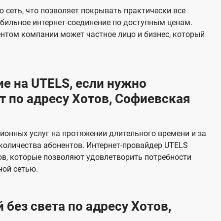
е
 сеть, что позволяет покрывать практически все
в
абильное интернет-соединение по доступным ценам.
и
ентом компании может частное лицо и бизнес, который
д
е
н
е на UTELS, если нужно
и
 по адресу Хотов, Софиевская
я
онных услуг на протяжении длительного времени и за
количества абонентов. Интернет-провайдер UTELS
в, которые позволяют удовлетворить потребности
ной сетью.
 без света по адресу Хотов,