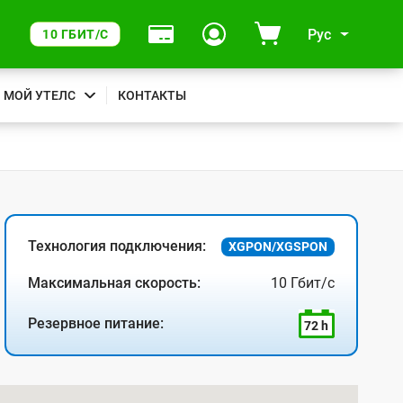
Рус
10 ГБИТ/С
МОЙ УТЕЛС
КОНТАКТЫ
Технология подключения:
XGPON/XGSPON
Максимальная скорость:
10 Гбит/с
Резервное питание:
72 h