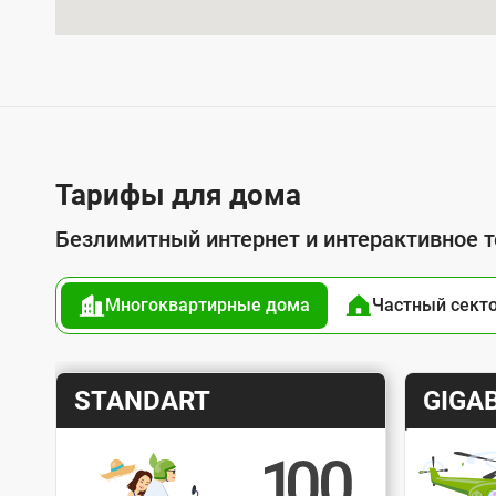
л
у
г
о
й
п
Тарифы для дома
о
Безлимитный интернет и интерактивное 
д
к
Многоквартирные дома
Частный сект
л
ю
ч
Т
Т
STANDART
GIGAB
е
а
а
н
р
р
и
и
и