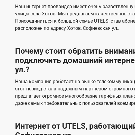
s
е
е
Наш интернет-провайдер имеет очень разветвленную
в
в
улицы села Хотов. Мы предлагаем качественное ст
и
и
Присоединиться к большой семье UTELS, став абон
д
д
расположен по адресу Хотов, Софиевская ул..
е
е
н
н
Почему стоит обратить внимани
и
и
подключить домашний интернет
я
я
ул.?
Наша компания работает на рынке телекоммуникаци
этот период стала надежным партнером огромного 
предлагает огромное многообразие тарифных плано
даже самых требовательных пользователей всемир
Интернет от UTELS, работающий