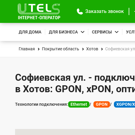
Заказать звонок
ДЛЯ ДОМА
ДЛЯ БИЗНЕСА
СЕРВИСЫ
УСЛ
Главная
Покрытие область
Хотов
Софиевская ул
Софиевская ул. - подключ
в Хотов: GPON, xPON, опт
Технологии подключения:
Ethernet
GPON
XGPON/
К