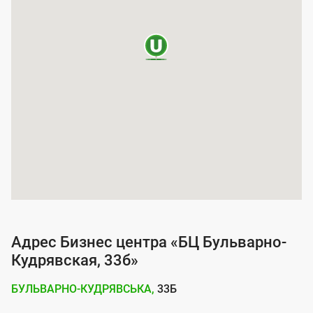
а
п
о
к
р
ы
т
и
я
у
с
Адрес Бизнес центра «БЦ Бульварно-
л
Кудрявская, 33б»
у
БУЛЬВАРНО-КУДРЯВСЬКА,
33Б
г