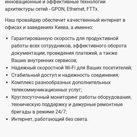
инновационные и эффективные технологии
н
архитектуры сетей - GPON, Ethernet, FTTx.
е
Наш провайдер обеспечит качественный интернет в
с
офисах и заведениях Киева, а именно:
Ц
Гарантированную скорость для продуктивной
е
работы всех сотрудников, эффективного оборота
н
документации, проведения платежей, а также
т
Ваших внутренних сервисов;
Надежный скоростной Wi-Fi для Ваших посетителей;
р
Стабильный доступ и надежность соединения;
о
Комплекс разнообразных дополнительных
в
телекоммуникационных услуг;
в
Круглосуточный мониторинг работы оборудования,
техническую поддержку и дежурные ремонтные
К
бригады в режиме 24/7;
и
Интернет, работающий без света.
е
в