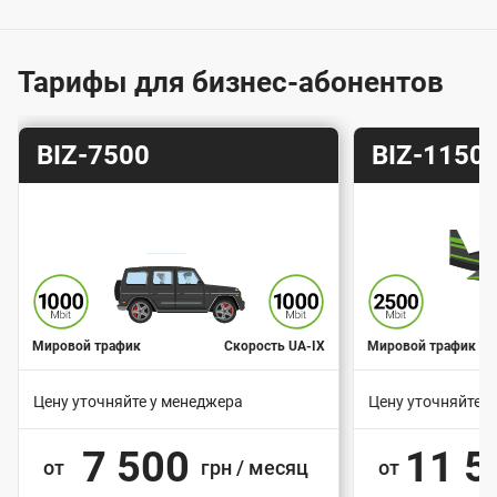
о
й
п
Тарифы для бизнес-абонентов
о
д
Т
Т
BIZ-7500
BIZ-1150
к
а
а
л
р
р
и
и
ю
ф
ф
ч
е
н
Мировой трафик
Скорость UA-IX
Мировой трафик
и
Цену уточняйте у менеджера
Цену уточняйте 
я
В
В
к
7 500
11 5
а
от
грн / месяц
а
от
с
р
р