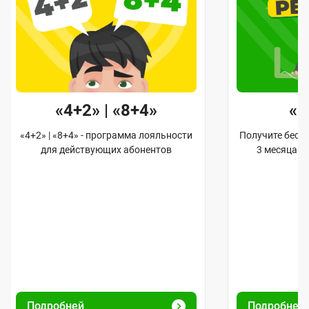
«4+2» | «8+4»
«
«4+2» | «8+4» - программа лояльности
Получите бес
для действующих абонентов
3 месяца и
Подробней
Подробней