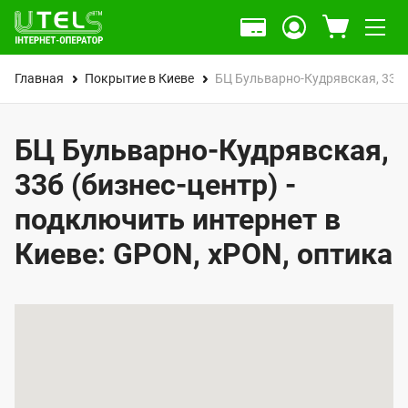
Главная
Покрытие в Киеве
БЦ Бульварно-Кудрявская, 33б
БЦ Бульварно-Кудрявская,
33б (бизнес-центр) -
подключить интернет в
Киеве: GPON, xPON, оптика
К
а
р
т