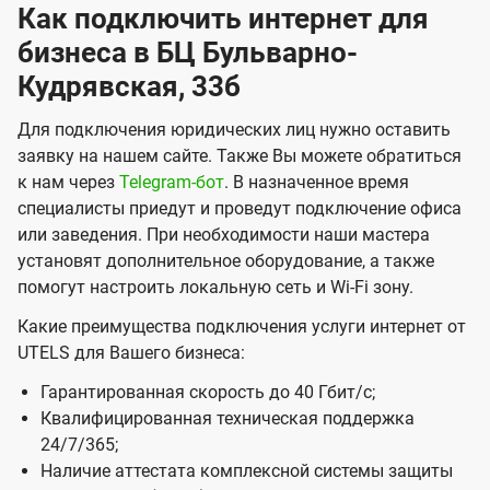
Как подключить интернет для
е
бизнеса в БЦ Бульварно-
о
Кудрявская, 33б
т
к
Для подключения юридических лиц нужно оставить
заявку на нашем сайте. Также Вы можете обратиться
о
к нам через
Telegram-бот
. В назначенное время
м
специалисты приедут и проведут подключение офиса
п
или заведения. При необходимости наши мастера
установят дополнительное оборудование, а также
а
помогут настроить локальную сеть и Wi-Fi зону.
н
Какие преимущества подключения услуги интернет от
и
UTELS для Вашего бизнеса:
и
Гарантированная скорость до 40 Гбит/с;
U
Квалифицированная техническая поддержка
t
24/7/365;
e
Наличие аттестата комплексной системы защиты