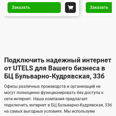
У
У
и
и
е
Заказать
Заказать
п
п
Положить в корзину
а
а
т
р
р
н
н
а
а
и
т
т
в
в
И
ы
ы
л
л
п
п
н
е
е
о
о
н
н
т
д
д
и
и
е
к
к
е
е
Подключить надежный интернет
л
л
р
з
з
от UTELS для Вашего бизнеса в
ю
ю
н
а
а
ч
ч
БЦ Бульварно-Кудрявская, 33б
к
к
е
е
е
а
а
т
н
н
Офисы различных производств и организаций не
з
з
и
и
могут полноценно функционировать без доступа к
Б
о
о
я
я
сети интернет. Наша компания предлагает
м
м
и
подключить интернет в БЦ Бульварно-Кудрявская, 33б
з
на самых выгодных условиях. Мы используем