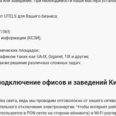
а или заведения. При необходимости наши мастера устано
от UTELS для Вашего бизнеса:
/365;
 информации (КСЗИ);
хнических площадок;
ком таких как UA-IX, Giganet, 1IX и другие;
также решение различных сложных задач.
одключение офисов и заведений К
 без света, ведь мы проводим оптоволокно от нашего сетев
тельного отключения электроэнергии. Чтобы интернет раб
пользуется в PON сетях на стороне абонента) и Wi-Fi роу