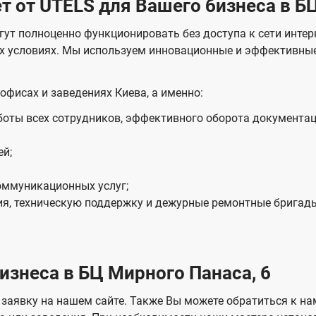
 от UTELS для Вашего бизнеса в БЦ
ю
а
ч
к
гут полноценно функционировать без доступа к сети инте
е
а
х условиях. Мы используем инновационные и эффективные т
н
з
и
о
я
офисах и заведениях Киева, а именно:
м
оты всех сотрудников, эффективного оборота документац
ей;
оммуникационных услуг;
я, техническую поддержку и дежурные ремонтные бригады
изнеса в БЦ Мирного Панаса, 6
заявку на нашем сайте. Также Вы можете обратиться к на