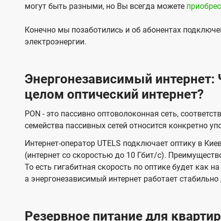
t
могут быть разными, но Вы всегда можете
приобрес
e
Конечно мы позаботились и об абонентах подключен
l
электроэнергии.
s
Энергонезависимый интернет: Ч
целом оптический интернет?
PON - это пассивно оптоволоконная сеть, соответс
семейства пассивных сетей относится конкретно уп
Интернет-оператор UTELS подключает оптику в Киеве
(интернет со скоростью до 10 Гбит/с). Преимущест
То есть гигабитная скорость по оптике будет как на
а энергонезависимый интернет работает стабильно
Резервное питание для кварт