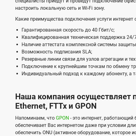
специалисты приедут и проведут подключение офис
е
настроить локальную сеть и Wi-Fi зону.
в
Какие преимущества подключения услуги интернет 
е
Гарантированная скорость до 40 Гбит/с;
о
Квалифицированная техническая поддержка 24/7
Наличие аттестата комплексной системы защиты
т
Возможность подписания SLA;
к
Резервные линии связи для узлов агрегации и те
о
Подключение к крупнейшим точкам по обмену трафи
м
Индивидуальный подход к каждому абоненту, а 
п
а
Наша компания осуществляет п
н
Ethernet, FTTx и GPON
и
Напоминаем, что
GPON
- это интернет, работающий
и
обеспечивает Вас интернетом даже при условии дли
U
обеспечить ONU (активное оборудование, которое ис