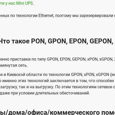
ти у нас Mini UPS
.
ных по технологии Ethernet, поэтому мы зарезервировали
то такое PON, GPON, EPON, GEPON,
твенно приставки по типу GPON, EPON, GEPON, xPON, xGPON
омянутая сеть.
 и Киевской области по технологии GPON, xPON, xGPON (ин
во именно этих технологий заключается в том, что способ
 загрузку, так и на выгрузку. По этим технологиям сетево
 даже при условии длительных обесточиваний.
иры/дома/офиса/коммерческого пом