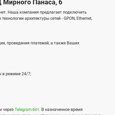
 Мирного Панаса, 6
ю
ю
а
а
ч
ч
к
к
рнет. Наша компания предлагает подключить
е
е
а
а
ехнологии архитектуры сетей - GPON, Ethernet,
н
н
з
з
и
и
о
о
я
я
м
м
ии, проведения платежей, а также Ваших
 в режиме 24/7;
м через
Telegram-бот
. В назначенное время