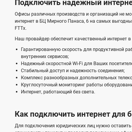
Подключить надежный интернет
ю
ю
и
а
а
ч
ч
з
к
к
Офисы различных производств и организаций не мо
е
е
а
а
н
интернет в БЦ Мирного Панаса, 6 на самых выгодны
н
н
з
з
FTTx.
е
и
и
о
о
я
я
с
Наш провайдер обеспечит качественный интернет в 
м
м
Ц
Гарантированную скорость для продуктивной раб
внутренних сервисов;
е
Надежный скоростной Wi-Fi для Ваших посетител
н
Стабильный доступ и надежность соединения;
т
Комплекс разнообразных дополнительных телек
р
Круглосуточный мониторинг работы оборудовани
Интернет, работающий без света.
о
в
в
Как подключить интернет для б
К
Для подключения юридических лиц нужно оставить 
и