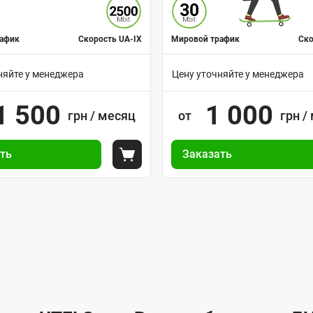
афик
Скорость UA-IX
Мировой трафик
Ско
няйте у менеджера
Цену уточняйте у менеджера
В
1 500
1 000
грн / месяц
а
от
грн /
р
У
и
ть
Заказать
п
ну
Положить в корзину
а
р
н
а
т
в
ы
л
п
е
о
н
д
и
к
е
л
з