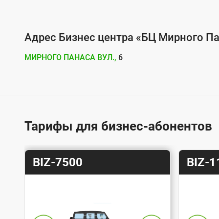
у
г
о
Адрес Бизнес центра «БЦ Мирного Па
й
МИРНОГО ПАНАСА ВУЛ.,
6
п
о
д
к
л
Тарифы для бизнес-абонентов
ю
ч
Т
Т
BIZ-7500
BIZ-1
е
а
а
н
р
р
и
и
и
я
ф
ф