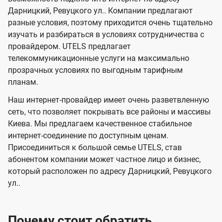
л
л
t
Дарницкий, Ревуцкого ул.. Компании предлагают
е
е
e
разные условия, поэтому приходится очень тщательно
в
в
l
изучать и разбираться в условиях сотрудничества с
и
и
провайдером. UTELS предлагает
s
телекоммуникационные услуги на максимально
д
д
прозрачных условиях по выгодным тарифным
е
е
планам.
н
н
Наш интернет-провайдер имеет очень разветвленную
и
и
сеть, что позволяет покрывать все районы и массивы
я
я
Киева. Мы предлагаем качественное стабильное
интернет-соединение по доступным ценам.
Присоединиться к большой семье UTELS, став
абонентом компании может частное лицо и бизнес,
который расположен по адресу Дарницкий, Ревуцкого
ул..
Почему стоит обратить