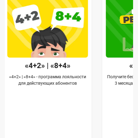
«4+2» | «8+4»
«
«4+2» | «8+4» - программа лояльности
Получите бес
для действующих абонентов
3 месяца 