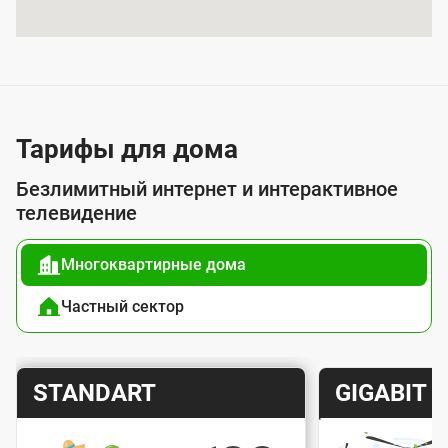
я
у
с
л
у
Тарифы для дома
г
Безлимитный интернет и интерактивное
о
телевидение
й
Многоквартирные дома
п
о
Частный сектор
д
к
Т
Т
STANDART
GIGABIT
л
а
а
ю