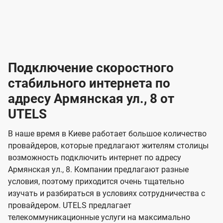
-
-
о
л
л
т
а
а
в
к
к
2
2
а
е
е
р
л
л
к
4
к
4
к
и
н
н
а
ч
ч
ю
ю
т
т
н
о
и
а
и
а
т
ч
ч
и
и
а
с
с
м
е
е
х
е
е
п
в
о
в
о
Подключение скоростного
з
з
о
п
н
н
д
в
в
н
н
а
а
к
стабильного интернета по
и
и
а
л
к
к
о
о
ю
я
я
адресу Армянская ул., 8 от
ч
н
а
а
е
г
г
н
UTELS
з
з
и
и
о
о
я
о
о
и
В наше время в Киеве работает большое количество
т
т
м
м
провайдеров, которые предлагают жителям столицы
U
е
е
возможность подключить интернет по адресу
л
л
t
Армянская ул., 8. Компании предлагают разные
е
е
e
условия, поэтому приходится очень тщательно
в
в
l
изучать и разбираться в условиях сотрудничества с
и
и
провайдером. UTELS предлагает
s
телекоммуникационные услуги на максимально
д
д