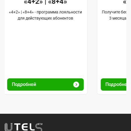
«4+2» | «8+4»
«
«4+2» | «8+4» - программа лояльности
Получите бес
для действующих абонентов
3 месяца 
Подробней
Подробне