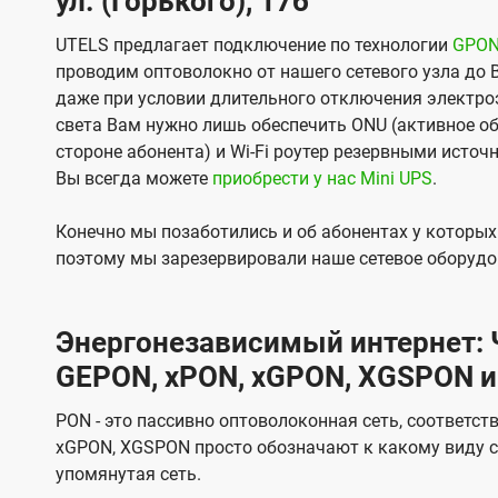
ул. (Горького), 17б
UTELS предлагает подключение по технологии
GPO
проводим оптоволокно от нашего сетевого узла до 
даже при условии длительного отключения электроэ
света Вам нужно лишь обеспечить ONU (активное об
стороне абонента) и Wi-Fi роутер резервными источ
Вы всегда можете
приобрести у нас Mini UPS
.
Конечно мы позаботились и об абонентах у которы
поэтому мы зарезервировали наше сетевое оборудо
Энергонезависимый интернет: Ч
GEPON, xPON, xGPON, XGSPON и
PON - это пассивно оптоволоконная сеть, соответст
xGPON, XGSPON просто обозначают к какому виду с
упомянутая сеть.