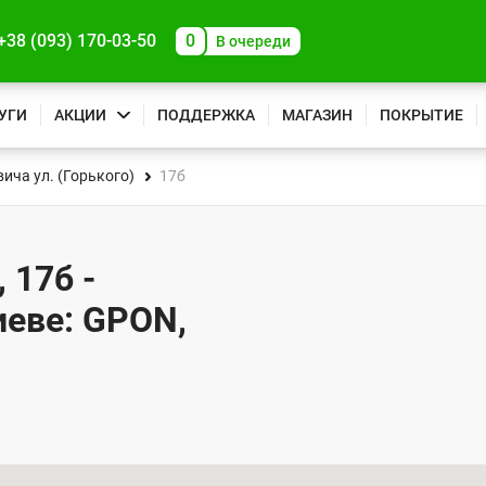
+38 (093) 170-03-50
0
В очереди
УГИ
АКЦИИ
ПОДДЕРЖКА
МАГАЗИН
ПОКРЫТИЕ
ича ул. (Горького)
17б
 17б -
иеве: GPON,