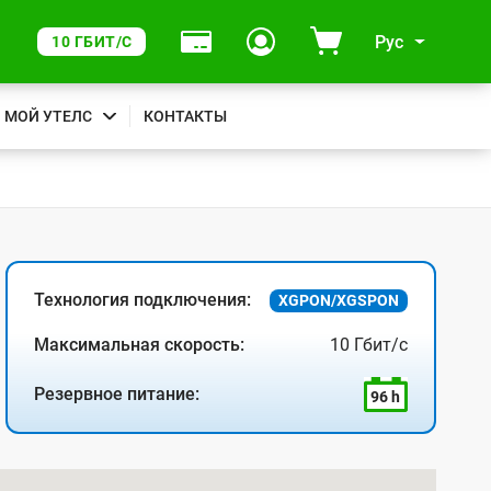
Рус
10 ГБИТ/С
МОЙ УТЕЛС
КОНТАКТЫ
Технология подключения:
XGPON/XGSPON
Максимальная скорость:
10 Гбит/с
Резервное питание:
96 h