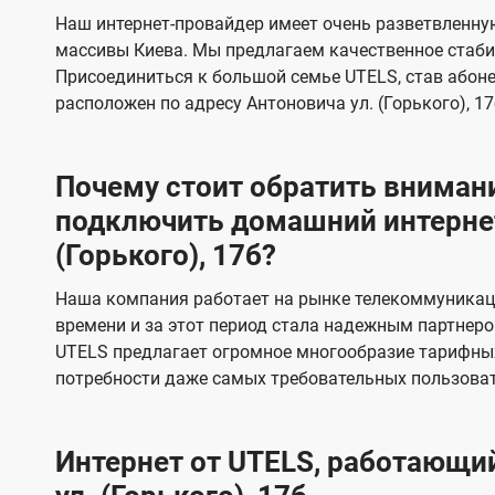
s
е
е
Наш интернет-провайдер имеет очень разветвленную
в
в
массивы Киева. Мы предлагаем качественное стаби
и
и
Присоединиться к большой семье UTELS, став абон
д
д
расположен по адресу Антоновича ул. (Горького), 17
е
е
н
н
Почему стоит обратить внимани
и
и
подключить домашний интернет
я
я
(Горького), 17б?
Наша компания работает на рынке телекоммуникац
времени и за этот период стала надежным партнеро
UTELS предлагает огромное многообразие тарифны
потребности даже самых требовательных пользоват
Интернет от UTELS, работающий