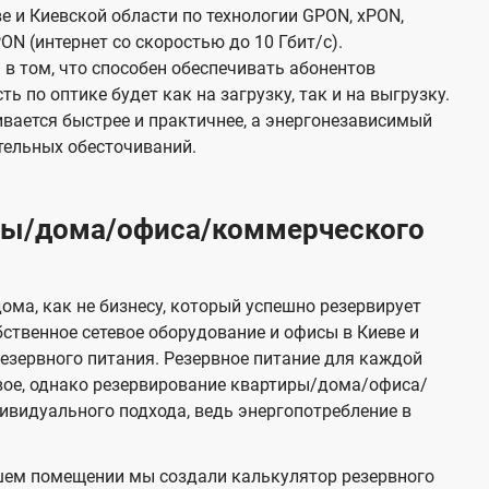
е и Киевской области по технологии GPON, xPON,
ON (интернет со скоростью до 10 Гбит/с).
в том, что способен обеспечивать абонентов
 по оптике будет как на загрузку, так и на выгрузку.
вается быстрее и практичнее, а энергонезависимый
тельных обесточиваний.
иры/дома/офиса/коммерческого
ома, как не бизнесу, который успешно резервирует
бственное сетевое оборудование и офисы в Киеве и
зервного питания. Резервное питание для каждой
вое, однако резервирование квартиры/дома/офиса/
видуального подхода, ведь энергопотребление в
шем помещении мы создали калькулятор резервного