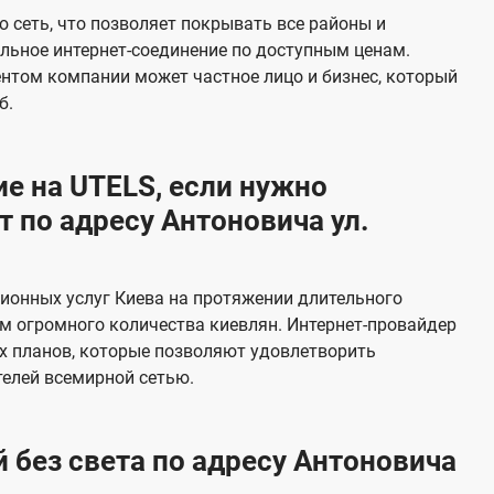
е
 сеть, что позволяет покрывать все районы и
в
льное интернет-соединение по доступным ценам.
и
ентом компании может частное лицо и бизнес, который
д
б.
е
н
е на UTELS, если нужно
и
 по адресу Антоновича ул.
я
ионных услуг Киева на протяжении длительного
м огромного количества киевлян. Интернет-провайдер
х планов, которые позволяют удовлетворить
елей всемирной сетью.
 без света по адресу Антоновича