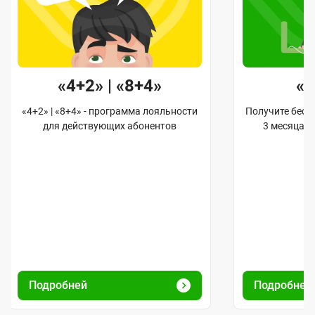
«4+2» | «8+4»
«
«4+2» | «8+4» - программа лояльности
Получите бес
для действующих абонентов
3 месяца 
Подробней
Подробне