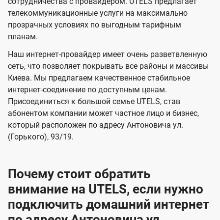
и
и
сотрудничества с провайдером. UTELS предлагает
s
телекоммуникационные услуги на максимально
д
д
прозрачных условиях по выгодным тарифным
е
е
планам.
н
н
Наш интернет-провайдер имеет очень разветвленную
и
и
сеть, что позволяет покрывать все районы и массивы
я
я
Киева. Мы предлагаем качественное стабильное
интернет-соединение по доступным ценам.
Присоединиться к большой семье UTELS, став
абонентом компании может частное лицо и бизнес,
который расположен по адресу Антоновича ул.
(Горького), 93/19.
Почему стоит обратить
внимание на UTELS, если нужно
подключить домашний интернет
по адресу Антоновича ул.