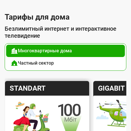
л
у
Тарифы для дома
г
Безлимитный интернет и интерактивное
о
телевидение
й
Многоквартирные дома
п
о
Частный сектор
д
к
Т
Т
STANDART
GIGABIT
л
а
а
ю
р
р
ч
и
и
е
Скорость интернета
Скорос
ф
ф
н